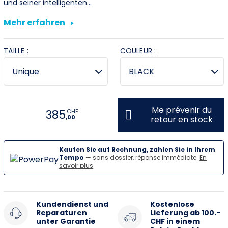
und seiner intelligenten…
Vevey
Mehr erfahren
Villeneuve
TAILLE :
COULEUR :
Stromer Concept Store
Me prévenir du
385
CHF
,00
retour en stock
Kaufen Sie auf Rechnung, zahlen Sie in Ihrem
Tempo
— sans dossier, réponse immédiate.
En
savoir plus
Kundendienst und
Kostenlose
Reparaturen
Lieferung ab 100.-
unter Garantie
CHF in einem