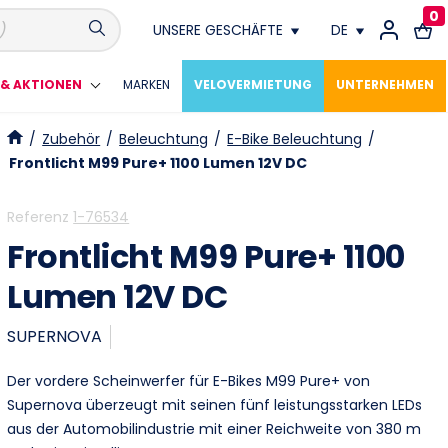
0
UNSERE GESCHÄFTE
DE
Conthey
FR
& AKTIONEN
MARKEN
VELOVERMIETUNG
UNTERNEHMEN
Crissier
DE
/
Zubehör
/
Beleuchtung
/
E-Bike Beleuchtung
/
Frontlicht M99 Pure+ 1100 Lumen 12V DC
Fribourg
Referenz
1-76534
Genève
Frontlicht M99 Pure+ 1100
Lausanne
Lumen 12V DC
Meyrin
SUPERNOVA
Montagny Près Yverdon
Der vordere Scheinwerfer für E-Bikes M99 Pure+ von
Supernova überzeugt mit seinen fünf leistungsstarken LEDs
Neuchâtel
aus der Automobilindustrie mit einer Reichweite von 380 m