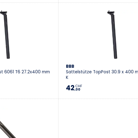
BBB
st 6061 T6 27.2x400 mm
Sattelstütze TopPost 30.9 x 400 
K
42
CHF
,00