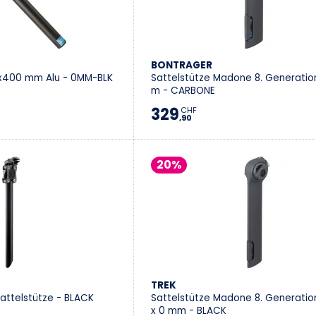
BONTRAGER
.6x400 mm Alu - 0MM-BLK
Sattelstütze Madone 8. Generati
m - CARBONE
329
CHF
,90
20%
TREK
attelstütze - BLACK
Sattelstütze Madone 8. Generati
x 0 mm - BLACK