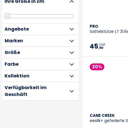
Ihre Größe in cm
PRO
Angebote
Sattelstütze LT 31
Marken
45
CHF
,90
Größe
Farbe
20%
Kollektion
Verfügbarkeit im
Geschäft
CANE CREEK
eesilk+ gefederte S