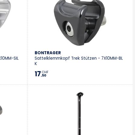
BONTRAGER
X10MM-SIL
Sattelklemmkopf Trek Stützen - 7X10MM-BL
K
17
CHF
,50