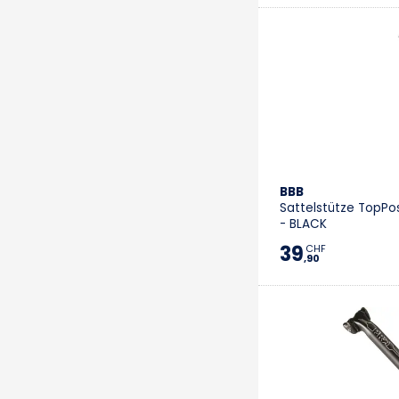
BBB
Sattelstütze TopPo
- BLACK
39
CHF
,90