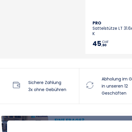
PRO
Sattelstütze LT 31
K
45
CHF
,90
Abholung im G
Sichere Zahlung
in unseren 12
3x ohne Gebühren
Geschäften
EINE FRAGE?