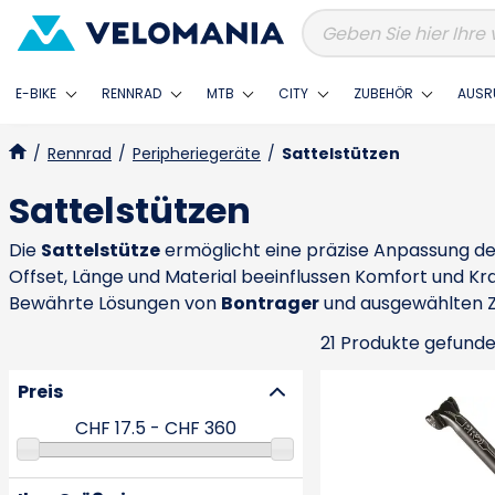
E-BIKE
RENNRAD
MTB
CITY
ZUBEHÖR
AUSR
/
Rennrad
/
Peripheriegeräte
/
Sattelstützen
Sattelstützen
Die
Sattelstütze
ermöglicht eine präzise Anpassung der
Offset, Länge und Material beeinflussen Komfort und Kr
Bewährte Lösungen von
Bontrager
und ausgewählten Z
21 Produkte gefund
Preis