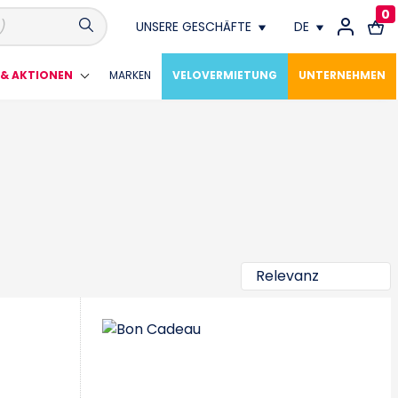
0
UNSERE GESCHÄFTE
DE
Conthey
FR
& AKTIONEN
MARKEN
VELOVERMIETUNG
UNTERNEHMEN
Crissier
DE
Fribourg
Genève
Lausanne
Meyrin
Montagny Près Yverdon
Neuchâtel