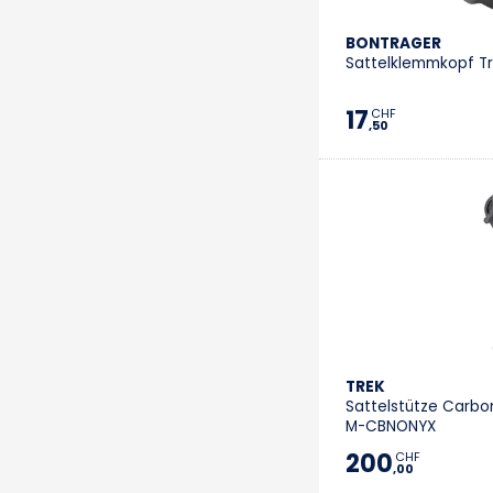
BONTRAGER
Sattelklemmkopf Tr
17
CHF
,50
TREK
Sattelstütze Carbo
M-CBNONYX
200
CHF
,00