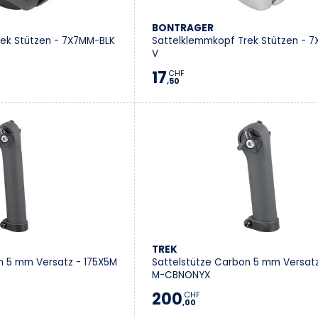
BONTRAGER
ek Stützen - 7X7MM-BLK
Sattelklemmkopf Trek Stützen - 7
V
17
CHF
,50
TREK
n 5 mm Versatz - 175X5M
Sattelstütze Carbon 5 mm Versatz
M-CBNONYX
200
CHF
,00