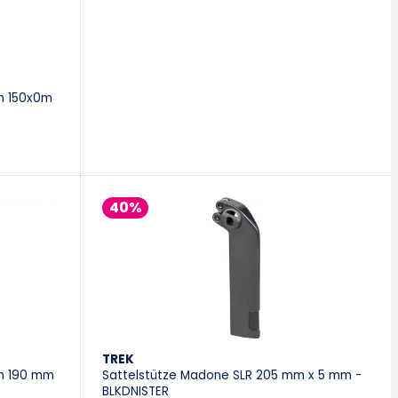
Vevey
Villeneuve
on 150x0m
Stromer Concept Store
40%
TREK
on 190 mm
Sattelstütze Madone SLR 205 mm x 5 mm -
BLKDNISTER