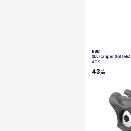
BBB
Skyscraper Sattels
ACK
43
CHF
,90