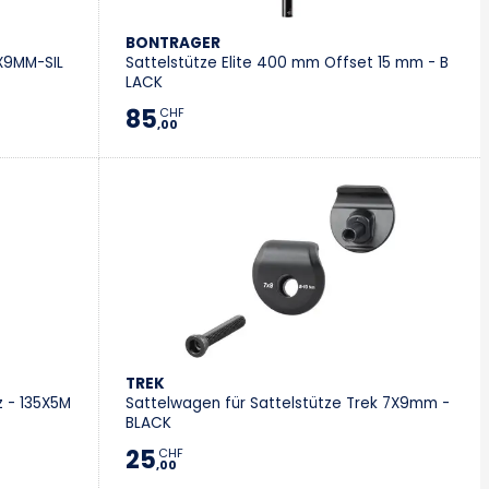
BONTRAGER
X9MM-SIL
Sattelstütze Elite 400 mm Offset 15 mm - B
LACK
85
CHF
,00
TREK
 - 135X5M
Sattelwagen für Sattelstütze Trek 7X9mm -
BLACK
25
CHF
,00