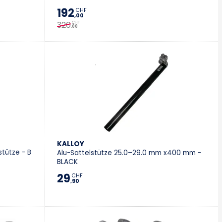
192
CHF
,00
320
CHF
,00
KALLOY
tütze - B
Alu-Sattelstütze 25.0–29.0 mm x400 mm -
BLACK
29
CHF
,90