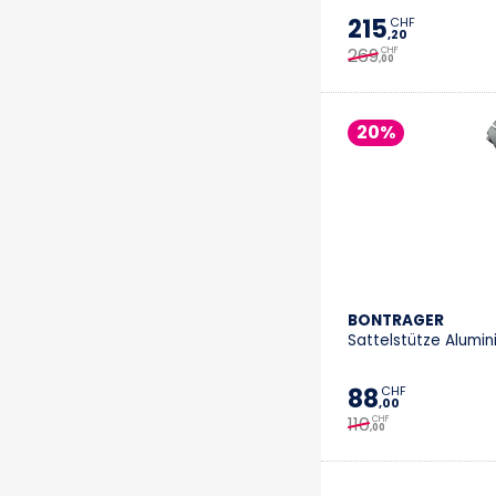
215
CHF
,20
269
CHF
,00
20%
BONTRAGER
Sattelstütze Alumi
88
CHF
,00
110
CHF
,00