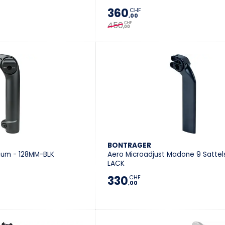
360
CHF
,00
450
CHF
,00
BONTRAGER
nium - 128MM-BLK
Aero Microadjust Madone 9 Sattels
LACK
330
CHF
,00