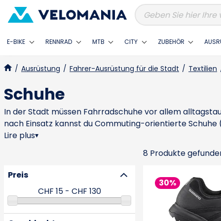
E-BIKE
RENNRAD
MTB
CITY
ZUBEHÖR
AUSR
/
Ausrüstung
/
Fahrer-Ausrüstung für die Stadt
/
Textilien
Schuhe
In der Stadt müssen Fahrradschuhe vor allem alltagstau
nach Einsatz kannst du Commuting-orientierte Schuhe (un
mehr Effizienz wählen. Entscheidend ist die Balance: eine
Lire plus
▾
wichtig – besonders im Winter oder bei Nässe, wenn du a
8 Produkte gefunde
Belastung und Stopps wechselst: Schuhe, die Feuchtigk
zuverlässige Verschlüsse (Schnürung, Klett, BOA), denn i
Preis
ab – von sehr vielseitig bis performance-orientiert. Für
30%
der deine Füße „vergessen lässt“: du trittst effizient, g