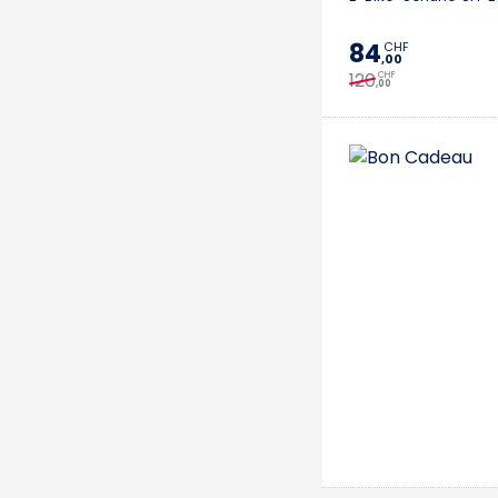
84
CHF
,00
120
CHF
,00