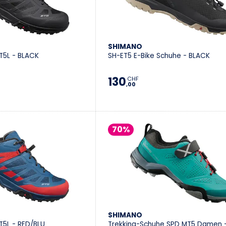
SHIMANO
T5L - BLACK
SH-ET5 E-Bike Schuhe - BLACK
130
CHF
,00
70%
SHIMANO
T5L - RED/BLU
Trekking-Schuhe SPD MT5 Damen 