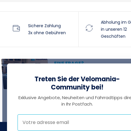
Abholung im G
Sichere Zahlung
in unseren 12
3x ohne Gebühren
Geschäften
EINE FRAGE?
Thomas antwortet Ihnen per
Treten Sie der Velomania-
Chat!
Community bei!
Exklusive Angebote, Neuheiten und Fahrradtipps dir
in Ihr Postfach.