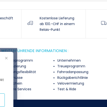
eschäft
Kostenlose Lieferung
ab 100.-CHF in einem
Relais-Punkt
WEITERFÜHRENDE INFORMATIONEN :
✕
Treueprogramm
Unternehmen
Finanzierung
Treueprogramm
Zahlungsflexibilität
Fahrradanpassung
Zuschüsse
Rückgaberichtlinie
ekt
Gutschein
Velovermietung
Unsere Services
Test & Ride