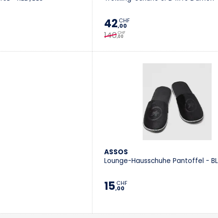
42
CHF
,00
140
CHF
,00
ASSOS
Lounge-Hausschuhe Pantoffel - BL
15
CHF
,00