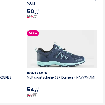
PLUM
50
CHF
,00
169
CHF
,00
50%
BONTRAGER
KSERIES
Multisportschuhe SSR Damen - NAVY/MIAMI
54
CHF
,50
109
CHF
,00