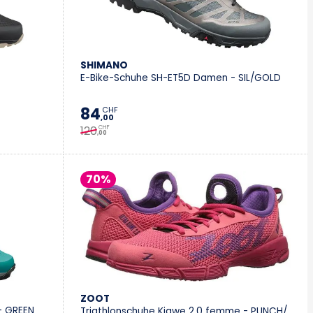
Vevey
Villeneuve
SHIMANO
E-Bike-Schuhe SH-ET5D Damen - SIL/GOLD
Stromer Concept Store
84
CHF
,00
120
CHF
,00
70%
ZOOT
- GREEN
Triathlonschuhe Kiawe 2.0 femme - PUNCH/