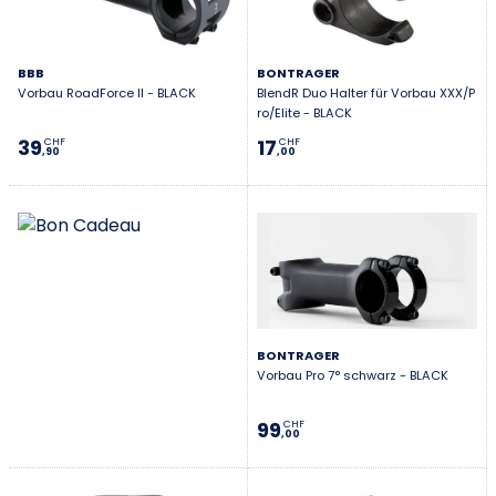
BBB
BONTRAGER
Vorbau RoadForce II - BLACK
BlendR Duo Halter für Vorbau XXX/P
ro/Elite - BLACK
39
17
CHF
CHF
,90
,00
BONTRAGER
Vorbau Pro 7° schwarz - BLACK
99
CHF
,00