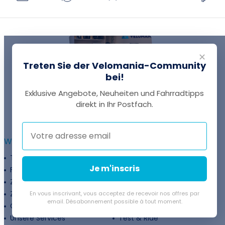
✕
Treten Sie der Velomania-Community
bei!
Exklusive Angebote, Neuheiten und Fahrradtipps
EINE FRAGE?
direkt in Ihr Postfach.
Thomas antwortet Ihnen per Chat!
WEITERFÜHRENDE INFORMATIONEN :
Treueprogramm
Unternehmen
Je m'inscris
Finanzierung
Treueprogramm
Zahlungsflexibilität
Fahrradanpassung
Zuschüsse
Rückgaberichtlinie
En vous inscrivant, vous acceptez de recevoir nos offres par
email. Désabonnement possible à tout moment.
Gutschein
Velovermietung
Unsere Services
Test & Ride