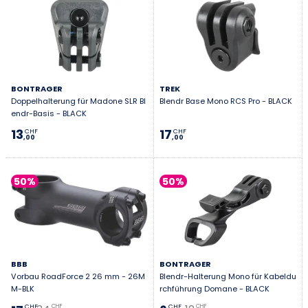
BONTRAGER
TREK
Doppelhalterung für Madone SLR Bl
Blendr Base Mono RCS Pro - BLACK
endr-Basis - BLACK
13
17
CHF
CHF
,00
,00
50%
50%
BBB
BONTRAGER
Vorbau RoadForce 2 26 mm - 26M
Blendr-Halterung Mono für Kabeldu
M-BLK
rchführung Domane - BLACK
CHF
CHF
CHF
CHF