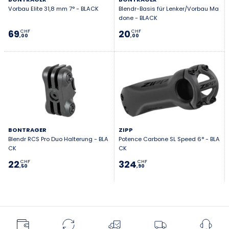
Vorbau Elite 31,8 mm 7° - BLACK
Blendr-Basis für Lenker/Vorbau Ma
done - BLACK
69
20
CHF
CHF
,00
,00
BONTRAGER
ZIPP
Blendr RCS Pro Duo Halterung - BLA
Potence Carbone SL Speed 6° - BLA
CK
CK
22
324
CHF
CHF
,50
,90