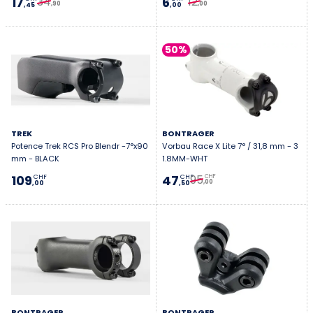
34
12
17
6
,90
,00
,45
,00
50%
TREK
BONTRAGER
Potence Trek RCS Pro Blendr -7°x90
Vorbau Race X Lite 7° / 31,8 mm - 3
mm - BLACK
1.8MM-WHT
95
109
47
CHF
CHF
CHF
,00
,00
,50
BONTRAGER
BONTRAGER