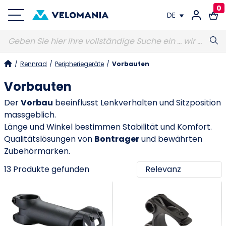
0
DE
FR
/
Rennrad
/
Peripheriegeräte
/
Vorbauten
DE
Vorbauten
Der
Vorbau
beeinflusst Lenkverhalten und Sitzposition
massgeblich.
Länge und Winkel bestimmen Stabilität und Komfort.
Qualitätslösungen von
Bontrager
und bewährten
Zubehörmarken.
13 Produkte gefunden