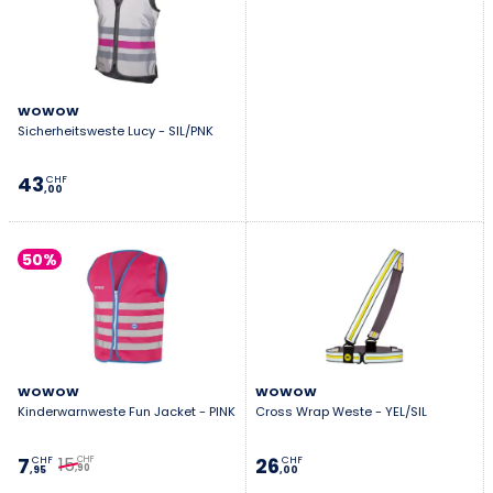
wirklich schnell anziehst. Das beste Hi-Vis-Teil ist das,
das du tatsächlich trägst – weil es simpel, bequem und
deutlich sichtbar ist.
WOWOW
Sicherheitsweste Lucy - SIL/PNK
43
CHF
,00
50%
WOWOW
WOWOW
Kinderwarnweste Fun Jacket - PINK
Cross Wrap Weste - YEL/SIL
15
7
26
CHF
CHF
CHF
,90
,95
,00