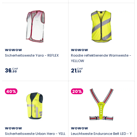
WOWOW
WOWOW
Sicherheitsweste Yara - REFLEX
Roadie reflektierende Warnweste -
YELLOW
36
21
CHF
CHF
,00
,50
40%
20%
WOWOW
WOWOW
Sicherheitsweste Urban Hero - YELL
Leuchtweste Endurance Belt LED - Y