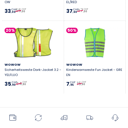
OW
EL/RED
55
47
33
37
CHF
CHF
CHF
CHF
,00
,00
,00
,60
20%
50%
WOWOW
WOWOW
Sicherheitsweste Dark-Jacket 3.2 -
Kinderwarnweste Fun Jacket - GRE
YELFLUO
EN
44
15
35
7
CHF
CHF
CHF
CHF
,90
,90
,90
,95