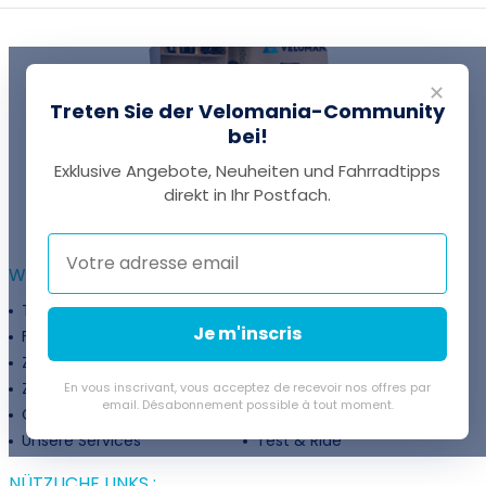
✕
Treten Sie der Velomania-Community
bei!
Exklusive Angebote, Neuheiten und Fahrradtipps
EINE FRAGE?
direkt in Ihr Postfach.
Thomas antwortet Ihnen per Chat!
WEITERFÜHRENDE INFORMATIONEN :
Treueprogramm
Unternehmen
Je m'inscris
Finanzierung
Treueprogramm
Zahlungsflexibilität
Fahrradanpassung
Zuschüsse
Rückgaberichtlinie
En vous inscrivant, vous acceptez de recevoir nos offres par
email. Désabonnement possible à tout moment.
Gutschein
Velovermietung
Unsere Services
Test & Ride
NÜTZLICHE LINKS :