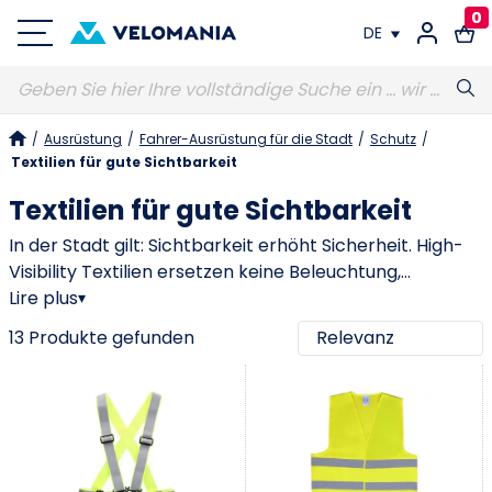
0
DE
FR
/
Ausrüstung
/
Fahrer-Ausrüstung für die Stadt
/
Schutz
/
DE
Textilien für gute Sichtbarkeit
Textilien für gute Sichtbarkeit
In der Stadt gilt: Sichtbarkeit erhöht Sicherheit. High-
Visibility Textilien ersetzen keine Beleuchtung,
ergänzen aber Front- und Rücklicht ideal, weil sie deine
Lire plus
▾
Silhouette und Bewegung für andere
13 Produkte gefunden
Verkehrsteilnehmer sofort erkennbar machen.
Besonders wichtig ist das bei Nacht, in der
Dämmerung, am frühen Morgen, bei Regen oder
generell in dichtem Verkehr. Westen, Jacken, Gürtel
und reflektierende Accessoires haben einen klaren
Vorteil: Du trägst sie einfach über deiner normalen