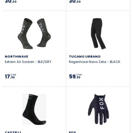
30
30
,00
,00
NORTHWAVE
TUCANO URBANO
Extrem Air Socken - BLK/GRY
Regenhose Nano Zeta - BLACK
17
59
CHF
CHF
,90
,90
CASTELLI
FOX