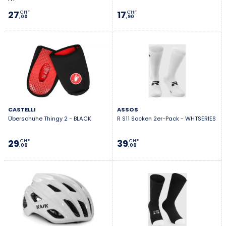
27
17
CHF
CHF
,00
,90
CASTELLI
ASSOS
Überschuhe Thingy 2 - BLACK
R S11 Socken 2er-Pack - WHTSERIES
29
39
CHF
CHF
,00
,00