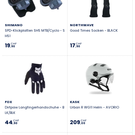
SHIMANO
NORTHWAVE
SPD-Klickplatten SH5 MTB/Cyclo - S
Good Times Socken - BLACK
H51
19
17
CHF
CHF
,90
,90
FOX
KASK
Dirtpaw Langfingerhandschuhe - B
Urban R WG11 Helm - AVORIO
LK/BLK
44
209
CHF
CHF
,90
,00