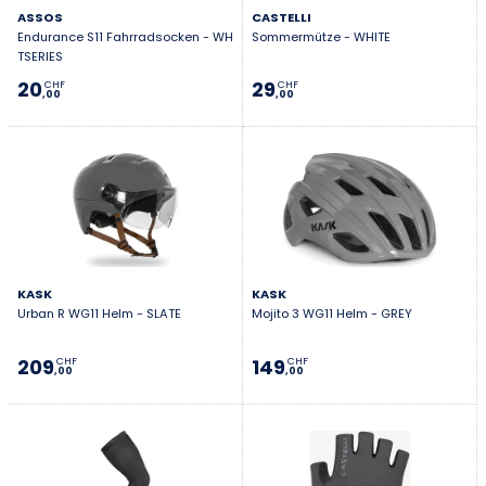
ASSOS
CASTELLI
Endurance S11 Fahrradsocken - WH
Sommermütze - WHITE
TSERIES
20
29
CHF
CHF
,00
,00
KASK
KASK
Urban R WG11 Helm - SLATE
Mojito 3 WG11 Helm - GREY
209
149
CHF
CHF
,00
,00