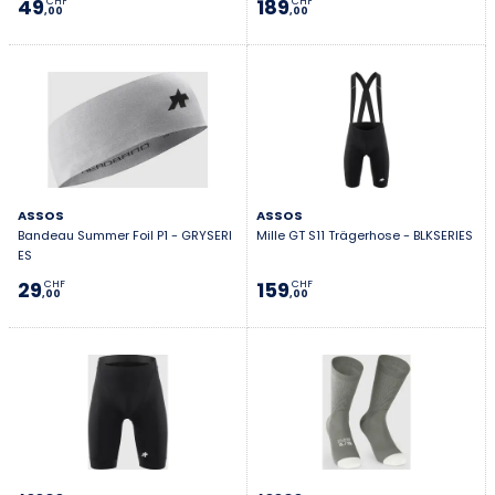
49
189
CHF
CHF
,00
,00
ASSOS
ASSOS
Bandeau Summer Foil P1 - GRYSERI
Mille GT S11 Trägerhose - BLKSERIES
ES
29
159
CHF
CHF
,00
,00