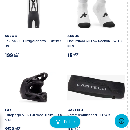
ASSOS
ASSOS
Equipe R S11 Trägershorts - GRYROB
Endurance S11 Low Socken - WHTSE
USTE
RIES
199
16
CHF
CHF
,00
,00
FOX
CASTELLI
Rampage MIPS Fullface-Helm - BLK
Sommerstirnband - BLACK
MAT
Filter
259
26
CHF
CHF