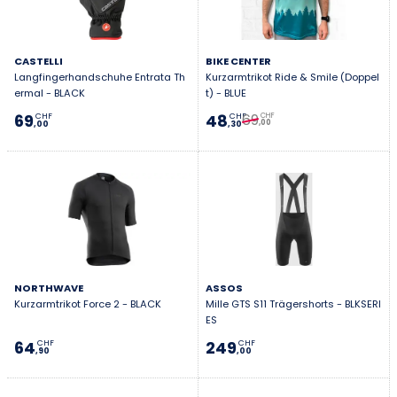
CASTELLI
BIKE CENTER
Langfingerhandschuhe Entrata Th
Kurzarmtrikot Ride & Smile (Doppel
ermal - BLACK
t) - BLUE
69
69
48
CHF
CHF
CHF
,00
,00
,30
NORTHWAVE
ASSOS
Kurzarmtrikot Force 2 - BLACK
Mille GTS S11 Trägershorts - BLKSERI
ES
64
249
CHF
CHF
,90
,00