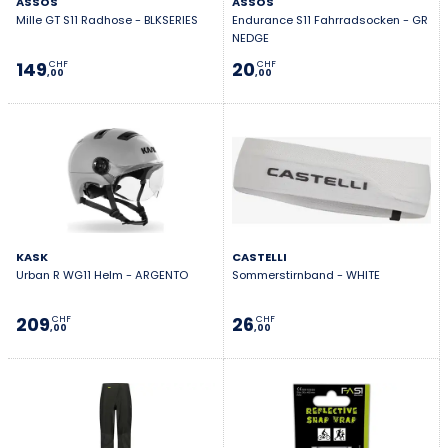
ASSOS
ASSOS
Mille GT S11 Radhose - BLKSERIES
Endurance S11 Fahrradsocken - GR
NEDGE
149
20
CHF
CHF
,00
,00
KASK
CASTELLI
Urban R WG11 Helm - ARGENTO
Sommerstirnband - WHITE
209
26
CHF
CHF
,00
,00