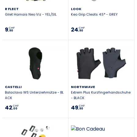
R FLECT
LOOK
Gilet Harnais Neo Viz - YEL/SIL
Keo Grip Cleats 4.5° - GREY
9
24
CHF
CHF
,90
,90
CASTELLI
NORTHWAVE
Balaclava WS Unterziehmütze - BL
Extrem Plus Kurzfingerhandschuhe
ACK
- BLACK
42
49
CHF
CHF
,00
,90