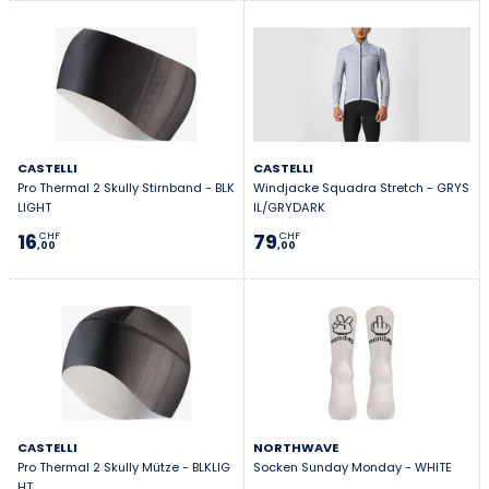
CASTELLI
CASTELLI
Pro Thermal 2 Skully Stirnband - BLK
Windjacke Squadra Stretch - GRYS
LIGHT
IL/GRYDARK
16
79
CHF
CHF
,00
,00
CASTELLI
NORTHWAVE
Pro Thermal 2 Skully Mütze - BLKLIG
Socken Sunday Monday - WHITE
HT