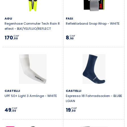
AGU
FASI
Regenhose Commuter Tech Rain R
Reflektorband Snap Wrap - WHITE
eflect - BLK/YELFLUO/REFLECT
170
8
CHF
CHF
,00
,90
CASTELLI
CASTELLI
UPF 50+ Light 3 Armlinge - WHITE
Espresso 18 Fahrradsocken - BLUBE
LGIAN
49
19
CHF
CHF
,00
,00