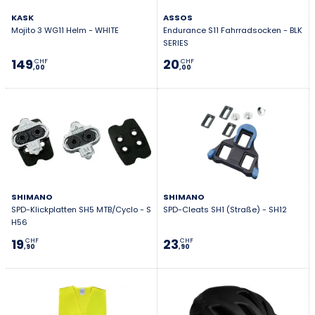
KASK
ASSOS
Mojito 3 WG11 Helm - WHITE
Endurance S11 Fahrradsocken - BLK
SERIES
149
20
CHF
CHF
,00
,00
SHIMANO
SHIMANO
SPD-Klickplatten SH5 MTB/Cyclo - S
SPD-Cleats SH1 (Straße) - SH12
H56
19
23
CHF
CHF
,90
,90