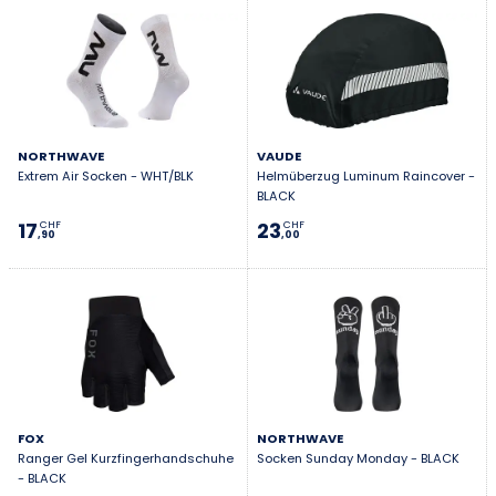
NORTHWAVE
VAUDE
Extrem Air Socken - WHT/BLK
Helmüberzug Luminum Raincover -
BLACK
17
23
CHF
CHF
,90
,00
FOX
NORTHWAVE
Ranger Gel Kurzfingerhandschuhe
Socken Sunday Monday - BLACK
- BLACK