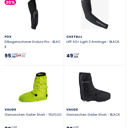
20%
FOX
CASTELLI
Ellbogenschoner Enduro Pro - BLAC
UPF 50+ Light 3 Armlinge - BLACK
K
119
95
49
CHF
CHF
CHF
,90
,90
,00
VAUDE
VAUDE
Gamaschen Gaiter Short - YELFLUO
Gamaschen Gaiter Short - BLACK
CHF
CHF