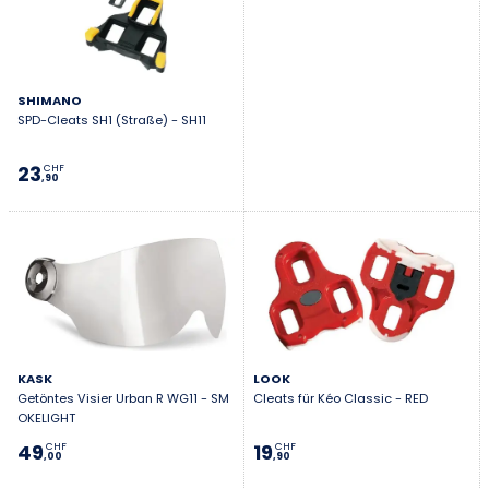
SHIMANO
SPD-Cleats SH1 (Straße) - SH11
23
CHF
,90
KASK
LOOK
Getöntes Visier Urban R WG11 - SM
Cleats für Kéo Classic - RED
OKELIGHT
49
19
CHF
CHF
,00
,90