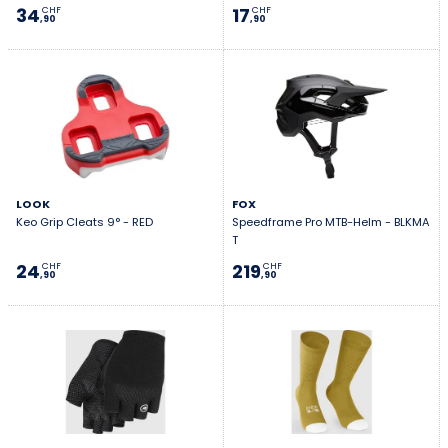
34
17
CHF
CHF
,90
,90
LOOK
FOX
Keo Grip Cleats 9° - RED
Speedframe Pro MTB-Helm - BLKMA
T
24
219
CHF
CHF
,90
,90