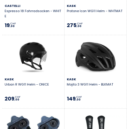
CASTELLI
KASK
Espresso 18 Fahrradsocken - WHIT
Protone Icon WG11 Helm - WHTMAT
E
19
275
CHF
CHF
,00
,00
KASK
KASK
Urban R WG11 Helm - ONICE
Mojito 3 WG11 Helm - BLKMAT
209
149
CHF
CHF
,00
,00