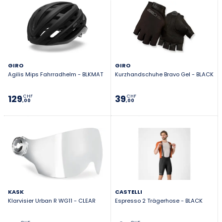
GIRO
GIRO
Agilis Mips Fahrradhelm - BLKMAT
Kurzhandschuhe Bravo Gel - BLACK
129
39
CHF
CHF
,00
,00
KASK
CASTELLI
Klarvisier Urban R WG11 - CLEAR
Espresso 2 Trägerhose - BLACK