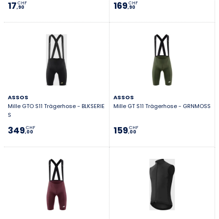
17
169
CHF
CHF
,90
,90
ASSOS
ASSOS
Mille GTO S11 Trägerhose - BLKSERIE
Mille GT S11 Trägerhose - GRNMOSS
S
349
159
CHF
CHF
,00
,00