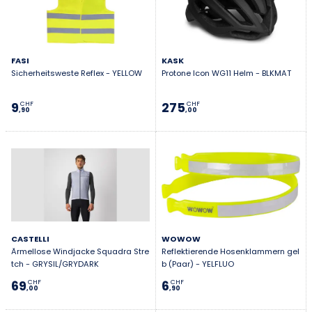
FASI
KASK
Sicherheitsweste Reflex - YELLOW
Protone Icon WG11 Helm - BLKMAT
9
275
CHF
CHF
,90
,00
CASTELLI
WOWOW
Ärmellose Windjacke Squadra Stre
Reflektierende Hosenklammern gel
tch - GRYSIL/GRYDARK
b (Paar) - YELFLUO
69
6
CHF
CHF
,00
,90