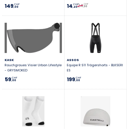
24
149
14
CHF
CHF
CHF
,00
,00
,40
KASK
ASSOS
Rauchgraues Visier Urban Lifestyle
Equipe R S11 Trägershorts - BLKSERI
- GRYSMOKED
ES
59
199
CHF
CHF
,00
,00