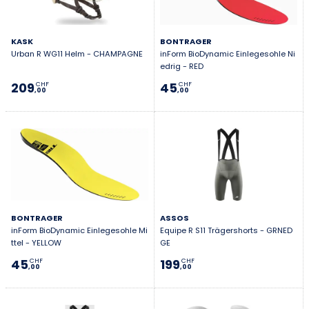
KASK
BONTRAGER
Urban R WG11 Helm - CHAMPAGNE
inForm BioDynamic Einlegesohle Ni
edrig - RED
209
45
CHF
CHF
,00
,00
BONTRAGER
ASSOS
inForm BioDynamic Einlegesohle Mi
Equipe R S11 Trägershorts - GRNED
ttel - YELLOW
GE
45
199
CHF
CHF
,00
,00