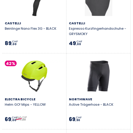
CASTELLI
CASTELLI
Beinlinge Nano Flex 3G - BLACK
Espresso Kurzfingerhandschuhe -
GRYSMOKY
89
49
CHF
CHF
,00
,00
42%
ELECTRA BICYCLE
NORTHWAVE
Helm GO! Mips - YELLOW
Active Trägerhose - BLACK
119
69
69
CHF
CHF
CHF
,00
,00
,90