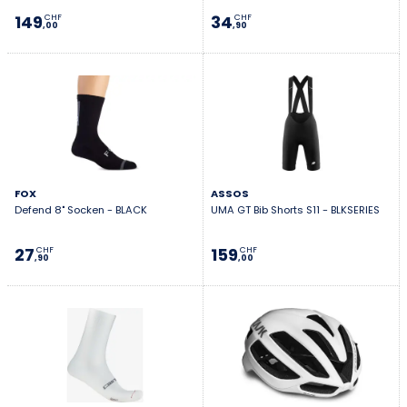
149
34
CHF
CHF
,00
,90
FOX
ASSOS
Defend 8" Socken - BLACK
UMA GT Bib Shorts S11 - BLKSERIES
27
159
CHF
CHF
,90
,00