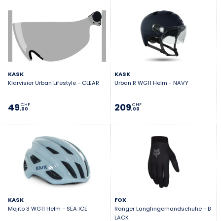
KASK
KASK
Klarvisier Urban Lifestyle - CLEAR
Urban R WG11 Helm - NAVY
49
209
CHF
CHF
,00
,00
KASK
FOX
Mojito 3 WG11 Helm - SEA ICE
Ranger Langfingerhandschuhe - B
LACK