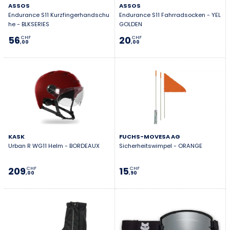
ASSOS
ASSOS
Endurance S11 Kurzfingerhandschu
Endurance S11 Fahrradsocken - YEL
he - BLKSERIES
GOLDEN
56
20
CHF
CHF
,00
,00
KASK
FUCHS-MOVESA AG
Urban R WG11 Helm - BORDEAUX
Sicherheitswimpel - ORANGE
209
15
CHF
CHF
,00
,90