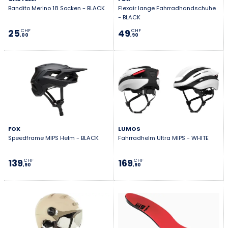
Bandito Merino 18 Socken - BLACK
Flexair lange Fahrradhandschuhe
- BLACK
25
49
CHF
CHF
,00
,90
FOX
LUMOS
Speedframe MIPS Helm - BLACK
Fahrradhelm Ultra MIPS - WHITE
139
169
CHF
CHF
,90
,90