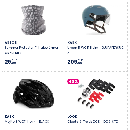
ASSOS
KASK
Summer Protector P1 Halswärmer -
Urban R WG11 Helm - BLUPAPERSUG
GRYSERIES
AR
29
209
CHF
CHF
,00
,00
40%
KASK
LOOK
Mojito 3 WG11 Helm - BLACK
Cleats S-Track DCS - DCS-STD