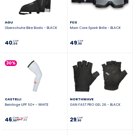
AGU
FOX
Überschuhe Bike Boots - BLACK
Main Core Spark Brille - BLACK
40
49
CHF
CHF
,00
,90
30%
CASTELLI
NORTHWAVE
Beinlinge UPF 50+ - WHITE
GAN FAST PRO GEL 26 - BLACK
67
46
29
CHF
CHF
CHF
,00
,90
,90