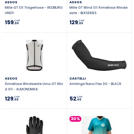
ASSOS
ASSOS
Mille GT S11 Trägerhose - REDBURG
Mille GT Wind S11 Ärmellose Windw
UNDY
este - BLKSERIES
159
129
CHF
CHF
,00
,00
ASSOS
CASTELLI
Ärmellose Windweste Uma GT Win
Armlinge Nano Flex 3G - BLACK
d S11 - ALMONDMILK
129
52
CHF
CHF
,00
,00
30%