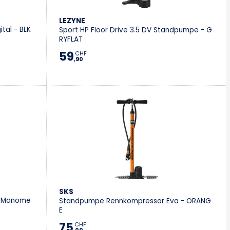
LEZYNE
tal - BLK
Sport HP Floor Drive 3.5 DV Standpumpe - G
RYFLAT
59
CHF
,90
SKS
t Manome
Standpumpe Rennkompressor Eva - ORANG
E
75
CHF
,00