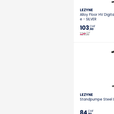
LEZYNE
Alloy Floor HV Digit
e - SILVER
103
CHF
,90
129
CHF
,90
LEZYNE
Standpumpe Steel Di
84
CHF
,90