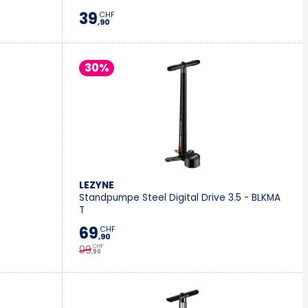
39
CHF
,90
30%
LEZYNE
Standpumpe Steel Digital Drive 3.5 - BLKMA
T
69
CHF
,90
99
CHF
,90