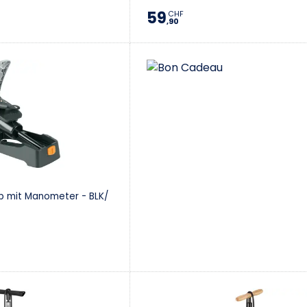
59
CHF
,90
p mit Manometer - BLK/