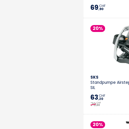
69
CHF
,90
20%
SKS
Standpumpe Airste
SIL
63
CHF
,20
79
CHF
,00
20%