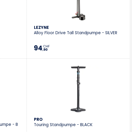
Vevey
Villeneuve
LEZYNE
Alloy Floor Drive Tall Standpumpe - SILVER
Stromer Concept Store
94
CHF
,90
PRO
pumpe - B
Touring Standpumpe - BLACK