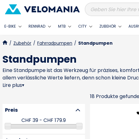
E-BIKE
RENNRAD
MTB
CITY
ZUBEHÖR
AUSR
/
Zubehör
/
Fahrradpumpen
/
Standpumpen
Standpumpen
Eine Standpumpe ist das Werkzeug für präzises, komfort
allem verlässliche Werte liefern, denn schon kleine Dru
bei MTB und Gravel ist Luftvolumen und schneller Aufbau
Lire plus
▾
mehr Luftstrom oder ein Booster-System, das einen gr
18 Produkte gefund
mal Daumen“-Druck, der das Fahrgefühl verschlechtert. 
bietet unkomplizierte, effektive Modelle, PRO und Topea
Preis
gute Standpumpe liefert schnell und ohne Stress den Druc