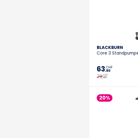
BLACKBURN
Core 3 Standpumpe 
63
CHF
,90
79
CHF
,90
20%