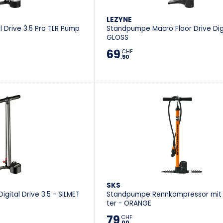
LEZYNE
al Drive 3.5 Pro TLR Pump
Standpumpe Macro Floor Drive Digi
GLOSS
69
CHF
,90
SKS
gital Drive 3.5 - SILMET
Standpumpe Rennkompressor mi
ter - ORANGE
79
CHF
,00