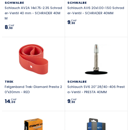
SCHWALBE
SCHWALBE
Schlauch AV2A 14x1.75-2.35 Schrad
Schlauch AV6 20x1.00-1.50 Schrad
er-Ventil 40 mm - SCHRADER 40M
er-Ventil - SCHRADER 40MM
M
9
CHF
,90
8
CHF
,90
TREK
SCHWALBE
Felgenband Trek-Diamant Presta 2
Schlauch SV6 20" 28/40-406 Prest
0"x30mm - RED
a-Ventil - PRESTA 40MM
14
9
CHF
CHF
,00
,90