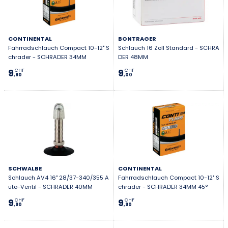
CONTINENTAL
BONTRAGER
Fahrradschlauch Compact 10-12" S
Schlauch 16 Zoll Standard - SCHRA
chrader - SCHRADER 34MM
DER 48MM
9
9
CHF
CHF
,90
,00
SCHWALBE
CONTINENTAL
Schlauch AV4 16" 28/37-340/355 A
Fahrradschlauch Compact 10-12" S
uto-Ventil - SCHRADER 40MM
chrader - SCHRADER 34MM 45°
9
9
CHF
CHF
,90
,90