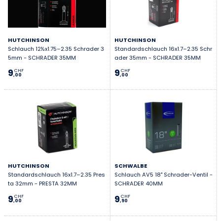
HUTCHINSON
HUTCHINSON
Schlauch 12½x1.75–2.35 Schrader 3
Standardschlauch 16x1.7–2.35 Schr
5mm - SCHRADER 35MM
ader 35mm - SCHRADER 35MM
9
9
CHF
CHF
,00
,00
HUTCHINSON
SCHWALBE
Standardschlauch 16x1.7–2.35 Pres
Schlauch AV5 18" Schrader-Ventil -
ta 32mm - PRESTA 32MM
SCHRADER 40MM
9
9
CHF
CHF
,00
,90