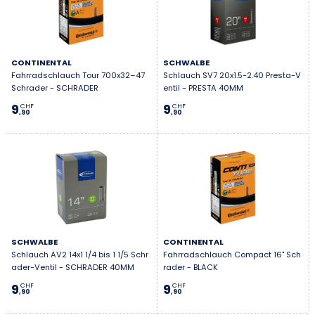
CONTINENTAL
SCHWALBE
Fahrradschlauch Tour 700x32–47
Schlauch SV7 20x1.5-2.40 Presta-V
Schrader - SCHRADER
entil - PRESTA 40MM
9
9
CHF
CHF
,90
,90
SCHWALBE
CONTINENTAL
Schlauch AV2 14x1 1/4 bis 1 1/5 Schr
Fahrradschlauch Compact 16" Sch
ader-Ventil - SCHRADER 40MM
rader - BLACK
9
9
CHF
CHF
,90
,90