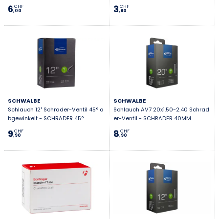
6
3
CHF
CHF
,00
,90
SCHWALBE
SCHWALBE
Schlauch 12" Schrader-Ventil 45° a
Schlauch AV7 20x1.50-2.40 Schrad
bgewinkelt - SCHRADER 45°
er-Ventil - SCHRADER 40MM
9
8
CHF
CHF
,90
,90