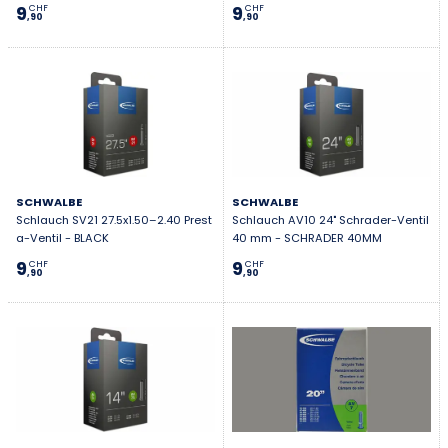
9
9
CHF
CHF
,90
,90
SCHWALBE
SCHWALBE
Schlauch SV21 27.5x1.50–2.40 Prest
Schlauch AV10 24" Schrader-Ventil
a-Ventil - BLACK
40 mm - SCHRADER 40MM
9
9
CHF
CHF
,90
,90