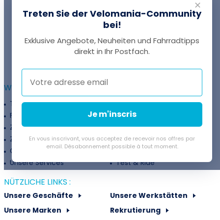
✕
Treten Sie der Velomania-Community
bei!
Exklusive Angebote, Neuheiten und Fahrradtipps
EINE FRAGE?
direkt in Ihr Postfach.
Thomas antwortet Ihnen per Chat!
WEITERFÜHRENDE INFORMATIONEN :
Treueprogramm
Unternehmen
Je m'inscris
Finanzierung
Treueprogramm
Zahlungsflexibilität
Fahrradanpassung
Zuschüsse
Rückgaberichtlinie
En vous inscrivant, vous acceptez de recevoir nos offres par
email. Désabonnement possible à tout moment.
Gutschein
Velovermietung
Unsere Services
Test & Ride
NÜTZLICHE LINKS :
Unsere Geschäfte
Unsere Werkstätten
Unsere Marken
Rekrutierung