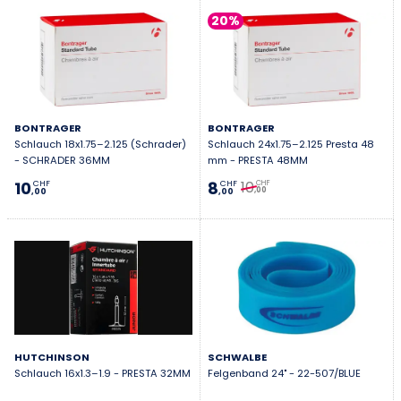
20%
BONTRAGER
BONTRAGER
Schlauch 18x1.75–2.125 (Schrader)
Schlauch 24x1.75–2.125 Presta 48
- SCHRADER 36MM
mm - PRESTA 48MM
10
10
8
CHF
CHF
CHF
,00
,00
,00
HUTCHINSON
SCHWALBE
Schlauch 16x1.3–1.9 - PRESTA 32MM
Felgenband 24" - 22-507/BLUE