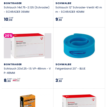
BONTRAGER
SCHWALBE
Schlauch 14x1.75–2.125 (Schrader)
Schlauch 12" Schrader-Ventil 40 m
- SCHRADER 36MM
m - SCHRADER 40MM
10
9
CHF
CHF
,00
,90
20%
BONTRAGER
SCHWALBE
Schlauch 20x1.25–1.5 VP-48mm - V
Felgenband 20" - BLUE
P-48MM
10
8
3
CHF
CHF
CHF
,00
,00
,90