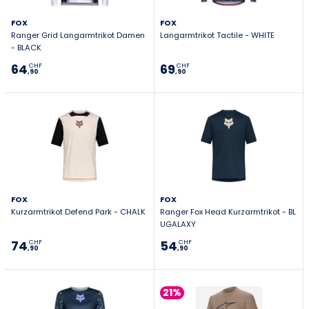
FOX
FOX
Ranger Grid Langarmtrikot Damen
Langarmtrikot Tactile - WHITE
- BLACK
64
69
CHF
CHF
,90
,90
FOX
FOX
Kurzarmtrikot Defend Park - CHALK
Ranger Fox Head Kurzarmtrikot - BL
UGALAXY
74
54
CHF
CHF
,90
,90
21%