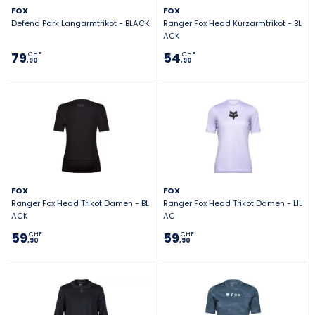
FOX
FOX
Defend Park Langarmtrikot - BLACK
Ranger Fox Head Kurzarmtrikot - BL
ACK
79
54
CHF
CHF
,90
,90
FOX
FOX
Ranger Fox Head Trikot Damen - BL
Ranger Fox Head Trikot Damen - LIL
ACK
AC
59
59
CHF
CHF
,90
,90