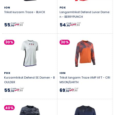
ION
FOX
Trikot kurzarm Traze - BLACK
Langarmtrikot Defend Lunar Dame
n - BERRYPUNCH
79
109
55
54
CHF
CHF
CHF
CHF
,90
,90
,90
,95
30%
30%
FOX
ION
Kurzarmtrikot Defend SE Damen - B
Trikot langarm Traze AMP AFT - CRI
OULDER
MSON/EARTH
79
99
55
69
CHF
CHF
CHF
CHF
,90
,90
,90
,90
40%