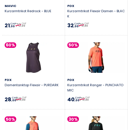
MAVIC
FOX
Kurzarmtrikot Redrock - BLUE
Kurzarmtrikot Flexair Damen - BLAC
K
70
79
21
32
CHF
CHF
CHF
CHF
,00
,90
,00
,00
60%
50%
FOX
FOX
Damentanktop Flexair - PURDARK
Kurzarmtrikot Ranger - PUNCHATO
MIC
69
79
28
40
CHF
CHF
CHF
CHF
,90
,90
,00
,00
50%
30%