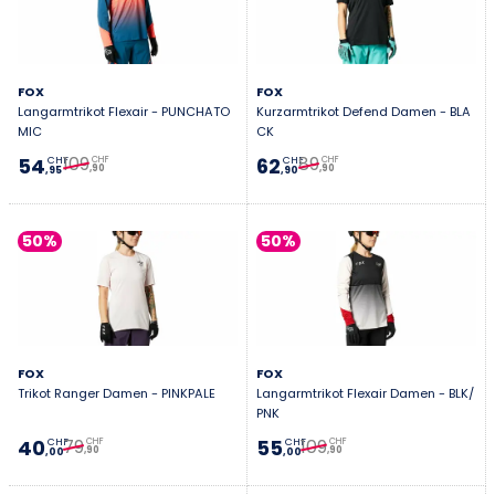
FOX
FOX
Langarmtrikot Flexair - PUNCHATO
Kurzarmtrikot Defend Damen - BLA
MIC
CK
109
89
54
62
CHF
CHF
CHF
CHF
,90
,90
,95
,90
50%
50%
FOX
FOX
Trikot Ranger Damen - PINKPALE
Langarmtrikot Flexair Damen - BLK/
PNK
79
109
40
55
CHF
CHF
CHF
CHF
,90
,90
,00
,00