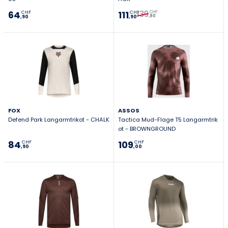
139
64
111
CHF
CHF
CHF
,90
,90
,90
FOX
ASSOS
Defend Park Langarmtrikot - CHALK
Tactica Mud-Flage T5 Langarmtrik
ot - BROWNGROUND
84
109
CHF
CHF
,90
,00