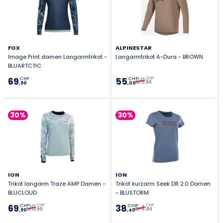
FOX
ALPINESTAR
Image Print damen Langarmtrikot -
Langarmtrikot A-Dura - BROWN
BLUARTCTIC
69
69
55
CHF
CHF
CHF
,90
,90
,00
30%
30%
ION
ION
Trikot langarm Traze AMP Damen -
Trikot kurzarm Seek DR 2.0 Damen
BLUCLOUD
- BLUSTORM
99
54
69
38
CHF
CHF
CHF
CHF
,90
,90
,90
,40