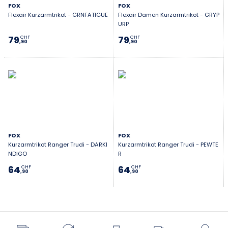
FOX
FOX
Flexair Kurzarmtrikot - GRNFATIGUE
Flexair Damen Kurzarmtrikot - GRYP
URP
79
79
CHF
CHF
,90
,90
FOX
FOX
Kurzarmtrikot Ranger Trudi - DARKI
Kurzarmtrikot Ranger Trudi - PEWTE
NDIGO
R
64
64
CHF
CHF
,90
,90