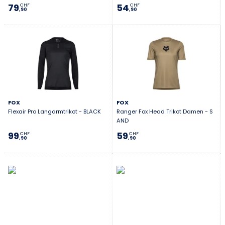
79
54
CHF
CHF
,90
,90
FOX
FOX
Flexair Pro Langarmtrikot - BLACK
Ranger Fox Head Trikot Damen - S
AND
99
59
CHF
CHF
,90
,90