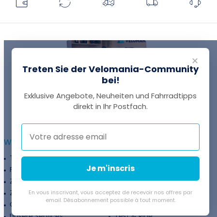
✕
Treten Sie der Velomania-Community
bei!
Exklusive Angebote, Neuheiten und Fahrradtipps
EINE FRAGE?
direkt in Ihr Postfach.
Thomas antwortet Ihnen per Chat!
WEITERFÜHRENDE INFORMATIONEN :
Treueprogramm
Unternehmen
Je m'inscris
Finanzierung
Treueprogramm
Zahlungsflexibilität
Fahrradanpassung
Zuschüsse
Rückgaberichtlinie
En vous inscrivant, vous acceptez de recevoir nos offres par
email. Désabonnement possible à tout moment.
Gutschein
Velovermietung
Unsere Services
Test & Ride