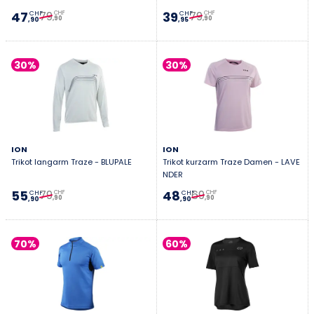
79
79
47
39
CHF
CHF
CHF
CHF
,90
,90
,90
,95
30%
30%
ION
ION
Trikot langarm Traze - BLUPALE
Trikot kurzarm Traze Damen - LAVE
NDER
79
69
55
48
CHF
CHF
CHF
CHF
,90
,90
,90
,90
70%
60%