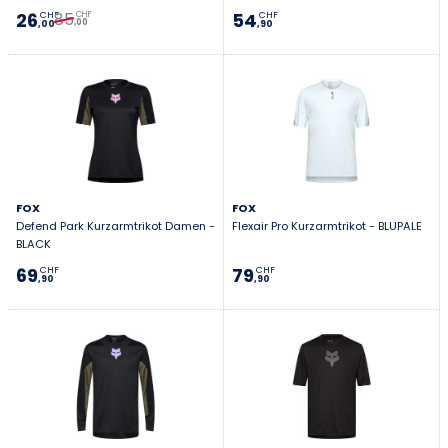
85
26
54
CHF
CHF
CHF
,00
,00
,90
FOX
FOX
Defend Park Kurzarmtrikot Damen -
Flexair Pro Kurzarmtrikot - BLUPALE
BLACK
69
79
CHF
CHF
,90
,90