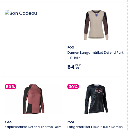
FOX
Damen Langarmtrikot Defend Park
- CHALK
84
CHF
,90
50%
30%
FOX
FOX
Kapuzentrikot Defend Thermo Dam
Langarmtrikot Flexair TS57 Damen