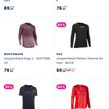
ERRY
K
89
76
CHF
CHF
,90
,90
50%
NORTHWAVE
FOX
Langarmtrikot Edge 2 - DUSTYMAL
Langarmtrikot Defend Thermal Da
VA
men - BLACK
139
79
69
CHF
CHF
CHF
,90
,90
,95
30%
50%