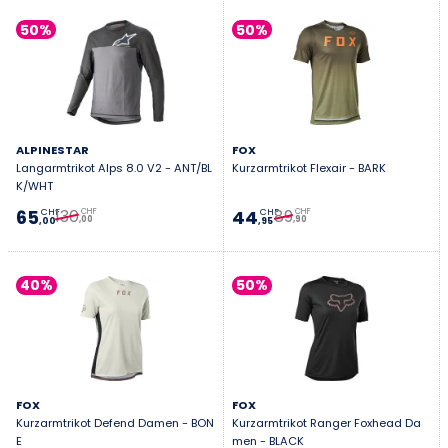
50%
50%
ALPINESTAR
FOX
Langarmtrikot Alps 8.0 V2 - ANT/BL
Kurzarmtrikot Flexair - BARK
K/WHT
130
89
65
44
CHF
CHF
CHF
CHF
,00
,90
,00
,95
40%
50%
FOX
FOX
Kurzarmtrikot Defend Damen - BON
Kurzarmtrikot Ranger Foxhead Da
E
men - BLACK