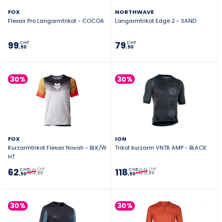
FOX
NORTHWAVE
Flexair Pro Langarmtrikot - COCOA
Langarmtrikot Edge 2 - SAND
99
79
CHF
CHF
,90
,90
30%
30%
FOX
ION
Kurzarmtrikot Flexair Novah - BLK/W
Trikot kurzarm VNTR AMP - BLACK
HT
89
169
62
118
CHF
CHF
CHF
CHF
,90
,90
,90
,90
30%
30%