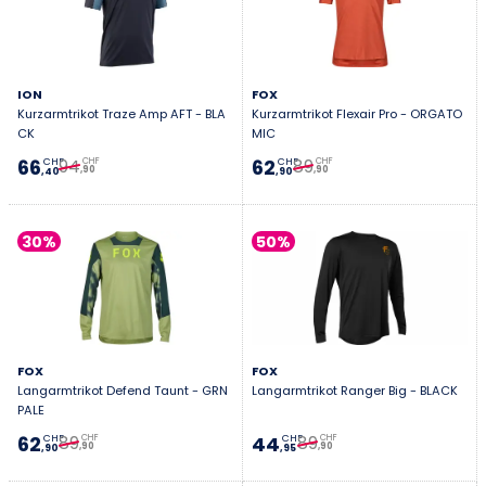
ION
FOX
Kurzarmtrikot Traze Amp AFT - BLA
Kurzarmtrikot Flexair Pro - ORGATO
CK
MIC
94
89
66
62
CHF
CHF
CHF
CHF
,90
,90
,40
,90
30%
50%
FOX
FOX
Langarmtrikot Defend Taunt - GRN
Langarmtrikot Ranger Big - BLACK
PALE
89
89
62
44
CHF
CHF
CHF
CHF
,90
,90
,90
,95