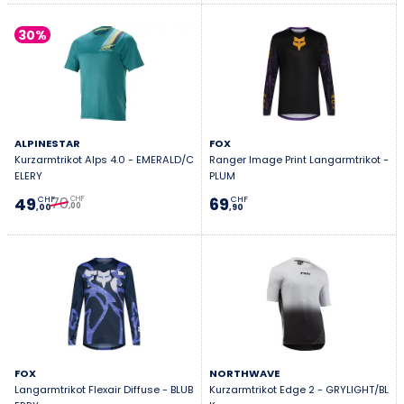
30%
ALPINESTAR
FOX
Kurzarmtrikot Alps 4.0 - EMERALD/C
Ranger Image Print Langarmtrikot -
ELERY
PLUM
70
49
69
CHF
CHF
CHF
,00
,00
,90
FOX
NORTHWAVE
Langarmtrikot Flexair Diffuse - BLUB
Kurzarmtrikot Edge 2 - GRYLIGHT/BL