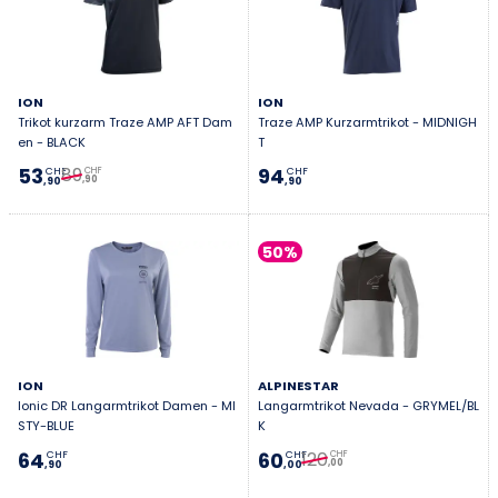
ION
ION
Trikot kurzarm Traze AMP AFT Dam
Traze AMP Kurzarmtrikot - MIDNIGH
en - BLACK
T
89
53
94
CHF
CHF
CHF
,90
,90
,90
50%
ION
ALPINESTAR
Ionic DR Langarmtrikot Damen - MI
Langarmtrikot Nevada - GRYMEL/BL
STY-BLUE
K
120
64
60
CHF
CHF
CHF
,00
,90
,00