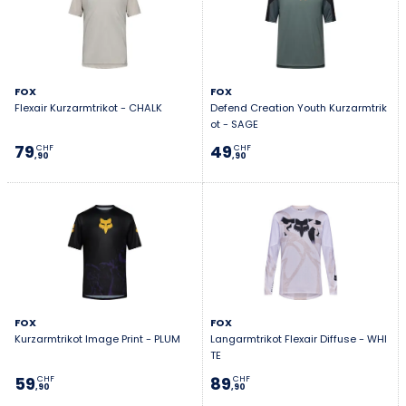
FOX
FOX
Flexair Kurzarmtrikot - CHALK
Defend Creation Youth Kurzarmtrik
ot - SAGE
79
49
CHF
CHF
,90
,90
FOX
FOX
Kurzarmtrikot Image Print - PLUM
Langarmtrikot Flexair Diffuse - WHI
TE
59
89
CHF
CHF
,90
,90