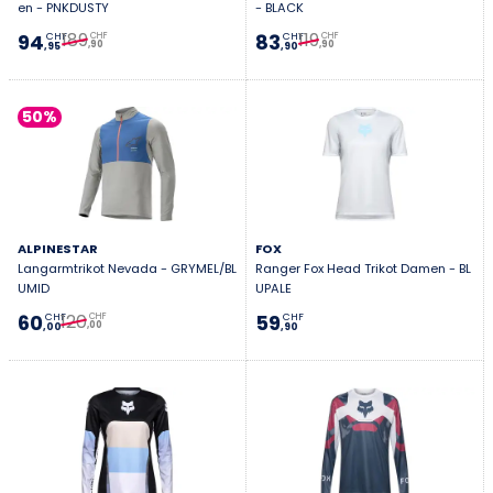
en - PNKDUSTY
- BLACK
189
119
94
83
CHF
CHF
CHF
CHF
,90
,90
,95
,90
50%
ALPINESTAR
FOX
Langarmtrikot Nevada - GRYMEL/BL
Ranger Fox Head Trikot Damen - BL
UMID
UPALE
120
60
59
CHF
CHF
CHF
,00
,00
,90