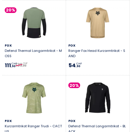
20%
FOX
FOX
Defend Thermal Langarmtrikot - M
Ranger Fox Head Kurzarmtrikot - S
OSS
AND
139
111
54
CHF
CHF
CHF
,90
,90
,90
20%
FOX
FOX
Kurzarmtrikot Ranger Trudi - CACT
Defend Thermal Langarmtrikot - BL
US
ACK