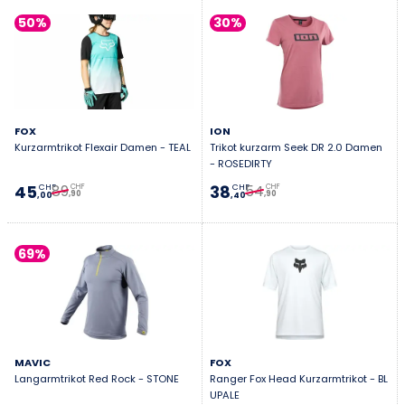
50%
30%
FOX
ION
Kurzarmtrikot Flexair Damen - TEAL
Trikot kurzarm Seek DR 2.0 Damen
- ROSEDIRTY
89
54
45
38
CHF
CHF
CHF
CHF
,90
,90
,00
,40
69%
MAVIC
FOX
Langarmtrikot Red Rock - STONE
Ranger Fox Head Kurzarmtrikot - BL
UPALE