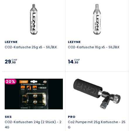
LEZYNE
LEZYNE
CO2-Kartusche 25g x5 - SIL/BLK
CO2-Kartusche 16g x5 - SIL/BLK
29
14
CHF
CHF
,90
,90
20%
SKS
PRO
CO2-Kartuschen 24g (2 Stück) - 2
Co2 Pumpe mit 25g Kartusche - 25
4G
G