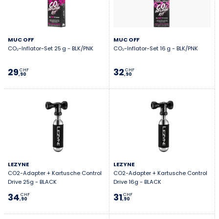
MUC OFF
MUC OFF
CO₂-Inflator-Set 25 g - BLK/PNK
CO₂-Inflator-Set 16 g - BLK/PNK
29
32
CHF
CHF
,90
,90
LEZYNE
LEZYNE
CO2-Adapter + Kartusche Control
CO2-Adapter + Kartusche Control
Drive 25g - BLACK
Drive 16g - BLACK
34
31
CHF
CHF
,90
,90