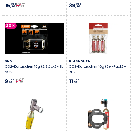
19
15
39
CHF
CHF
CHF
,90
,90
,90
20%
SKS
BLACKBURN
CO2-Kartuschen 16g (2 Stück) - BL
CO2-Kartuschen 16g (3er-Pack) -
ACK
RED
11
9
11
CHF
CHF
CHF
,90
,50
,90