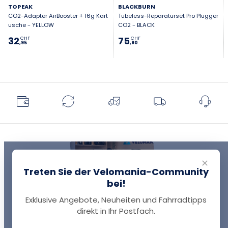
TOPEAK
BLACKBURN
CO2-Adapter AirBooster + 16g Kart
Tubeless-Reparaturset Pro Plugger
usche - YELLOW
CO2 - BLACK
32
75
CHF
CHF
,95
,90
✕
Treten Sie der Velomania-Community
bei!
Exklusive Angebote, Neuheiten und Fahrradtipps
EINE FRAGE?
direkt in Ihr Postfach.
Thomas antwortet Ihnen per Chat!