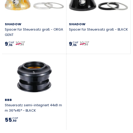
SHADOW
SHADOW
Spacer für Steuersatz groß - ORGA
Spacer für Steuersatz groß - BLACK
GENT
19
19
9
9
CHF
CHF
CHF
CHF
,90
,90
,95
,95
BBB
Steuersatz semi-integriert 44x8 m
m 36°x45° - BLACK
55
CHF
,90