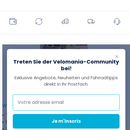
✕
Treten Sie der Velomania-Community
bei!
Exklusive Angebote, Neuheiten und Fahrradtipps
EINE FRAGE?
direkt in Ihr Postfach.
Thomas antwortet Ihnen per Chat!
WEITERFÜHRENDE INFORMATIONEN :
Treueprogramm
Unternehmen
Je m'inscris
Finanzierung
Treueprogramm
Zahlungsflexibilität
Fahrradanpassung