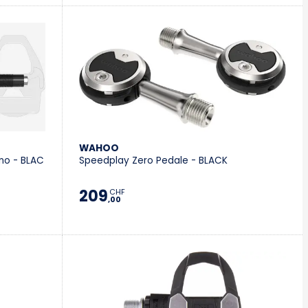
WAHOO
no - BLAC
Speedplay Zero Pedale - BLACK
209
CHF
,00