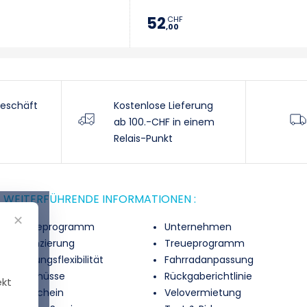
52
CHF
,00
eschäft
Kostenlose Lieferung
ab 100.-CHF in einem
Relais-Punkt
WEITERFÜHRENDE INFORMATIONEN :
✕
Treueprogramm
Unternehmen
Finanzierung
Treueprogramm
Zahlungsflexibilität
Fahrradanpassung
Zuschüsse
Rückgaberichtlinie
ekt
Gutschein
Velovermietung