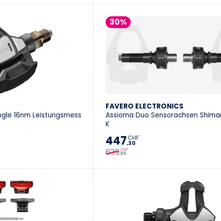
30%
FAVERO ELECTRONICS
ngle 16nm Leistungsmess
Assioma Duo Sensorachsen Shima
K
447
CHF
,30
639
CHF
,00