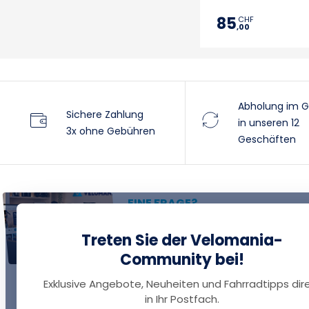
85
CHF
,00
Abholung im G
Sichere Zahlung
in unseren 12
3x ohne Gebühren
Geschäften
EINE FRAGE?
Thomas antwortet Ihnen per
Treten Sie der Velomania-
Chat!
Community bei!
Exklusive Angebote, Neuheiten und Fahrradtipps dir
in Ihr Postfach.