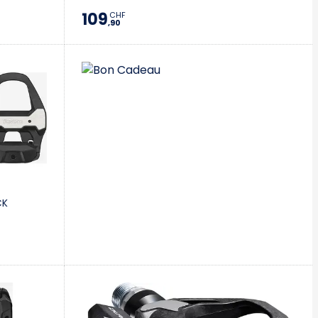
109
CHF
,90
CK