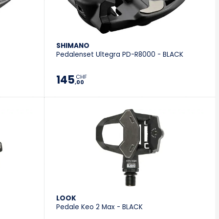
Vevey
Villeneuve
SHIMANO
Pedalenset Ultegra PD-R8000 - BLACK
Stromer Concept Store
145
CHF
,00
LOOK
Pedale Keo 2 Max - BLACK