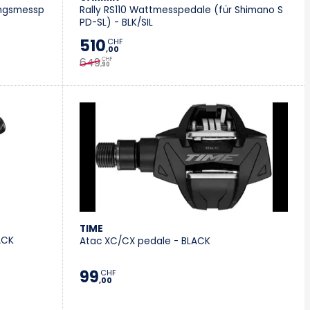
ungsmessp
Rally RS110 Wattmesspedale (für Shimano S
PD-SL) - BLK/SIL
510
CHF
,00
649
CHF
,90
TIME
ACK
Atac XC/CX pedale - BLACK
99
CHF
,00