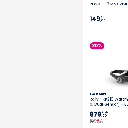
PDS KEO 2 MAX VISI
149
CHF
,00
20%
GARMIN
Rally™ RK210 Wattm
o, Dual-Sensor) - BL
879
CHF
,00
1099
CHF
,90