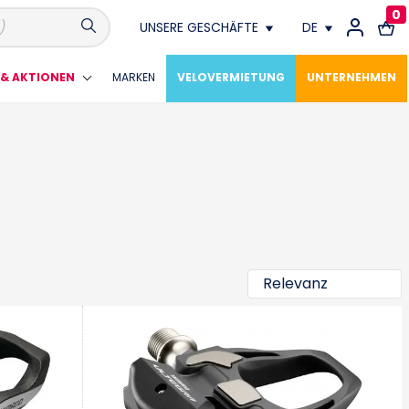
0
UNSERE GESCHÄFTE
DE
Conthey
FR
& AKTIONEN
MARKEN
VELOVERMIETUNG
UNTERNEHMEN
Crissier
DE
Fribourg
Genève
Lausanne
Meyrin
Montagny Près Yverdon
Neuchâtel