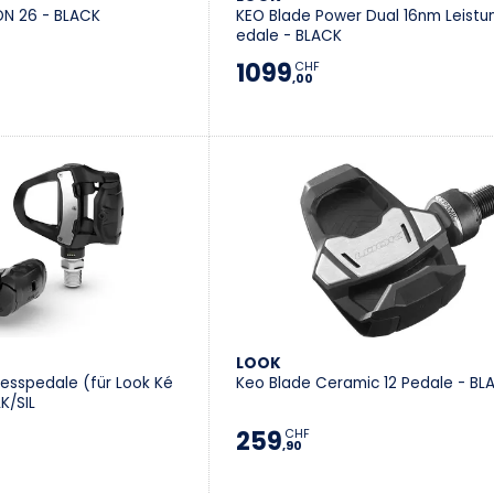
ON 26 - BLACK
KEO Blade Power Dual 16nm Leist
edale - BLACK
1099
CHF
,00
LOOK
esspedale (für Look Ké
Keo Blade Ceramic 12 Pedale - BL
K/SIL
259
CHF
,90