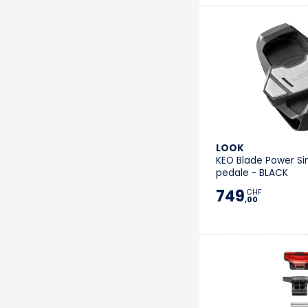
LOOK
KEO Blade Power Si
pedale - BLACK
749
CHF
,00