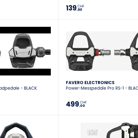
139
CHF
,90
FAVERO ELECTRONICS
radpedale - BLACK
Power-Messpedale Pro RS-1 - BLA
499
CHF
,00