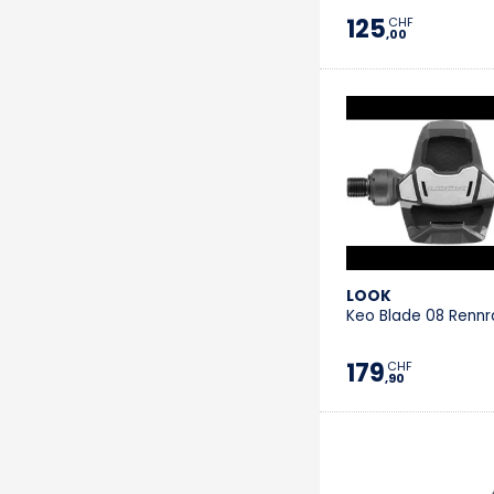
125
CHF
,00
LOOK
Keo Blade 08 Renn
179
CHF
,90