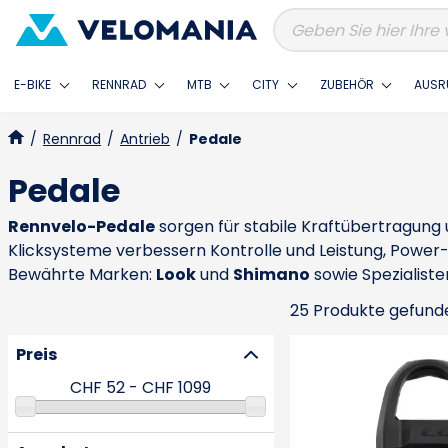
E-BIKE
RENNRAD
MTB
CITY
ZUBEHÖR
AUSR
/
Rennrad
/
Antrieb
/
Pedale
Pedale
Rennvelo-Pedale
sorgen für stabile Kraftübertragung u
Klicksysteme verbessern Kontrolle und Leistung, Power-
Bewährte Marken:
Look
und
Shimano
sowie Spezialist
25 Produkte gefund
Preis