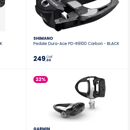
SHIMANO
CK
Pedale Dura-Ace PD-R9100 Carbon - BLACK
249
CHF
,00
22%
GARMIN