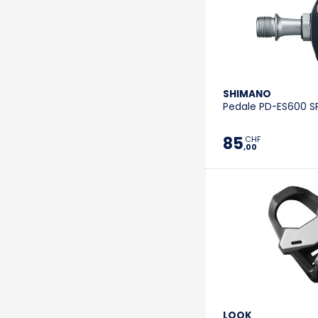
SHIMANO
Pedale PD-ES600 SP
85
CHF
,00
LOOK