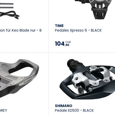
TIME
ion für Keo Blade nur - B
Pedales Xpresso 6 - BLACK
104
CHF
,90
SHIMANO
GREY
Pedale ED500 - BLACK