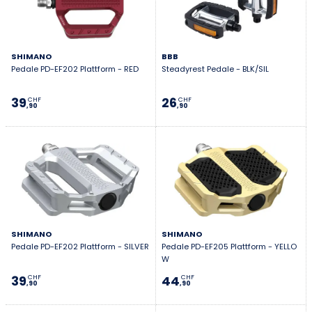
magnetische Idee für leichten Halt ohne klassische
Klickbindung. Gute City-Pedale sind die, die sicher
stehen, bei Regen nicht rutschen und langfristig ohne
Spiel laufen.
SHIMANO
BBB
Pedale PD-EF202 Plattform - RED
Steadyrest Pedale - BLK/SIL
39
26
CHF
CHF
,90
,90
SHIMANO
SHIMANO
Pedale PD-EF202 Plattform - SILVER
Pedale PD-EF205 Plattform - YELLO
W
39
44
CHF
CHF
,90
,90