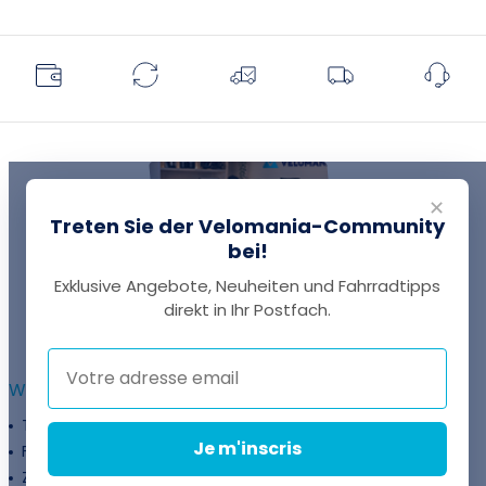
✕
Treten Sie der Velomania-Community
bei!
Exklusive Angebote, Neuheiten und Fahrradtipps
EINE FRAGE?
direkt in Ihr Postfach.
Thomas antwortet Ihnen per Chat!
WEITERFÜHRENDE INFORMATIONEN :
Treueprogramm
Unternehmen
Je m'inscris
Finanzierung
Treueprogramm
Zahlungsflexibilität
Fahrradanpassung