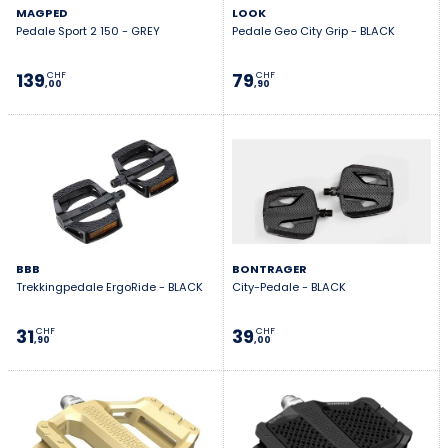
MAGPED
LOOK
Pedale Sport 2 150 - GREY
Pedale Geo City Grip - BLACK
139
79
CHF
CHF
,00
,90
BBB
BONTRAGER
Trekkingpedale ErgoRide - BLACK
City-Pedale - BLACK
31
39
CHF
CHF
,90
,00