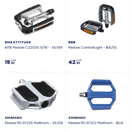
BIKE ATTITUDE
BBB
MTB-Pedale C220DU 9/16" - SILVER
Pedale ComfortLight - BLK/SIL
19
42
CHF
CHF
,90
,90
SHIMANO
SHIMANO
Pedale PD-EF205 Plattform - SILVER
Pedale PD-EF202 Plattform - BLUE