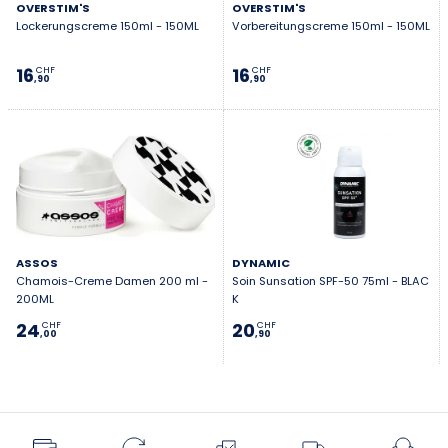
OVERSTIM'S
OVERSTIM'S
Lockerungscreme 150ml - 150ML
Vorbereitungscreme 150ml - 150ML
16
16
CHF
CHF
,90
,90
ASSOS
DYNAMIC
Chamois-Creme Damen 200 ml -
Soin Sunsation SPF-50 75ml - BLAC
200ML
K
24
20
CHF
CHF
,00
,90