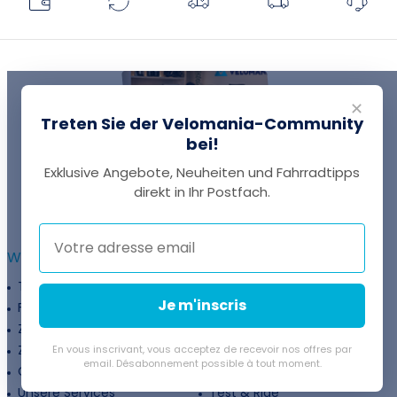
✕
Treten Sie der Velomania-Community
bei!
Exklusive Angebote, Neuheiten und Fahrradtipps
EINE FRAGE?
direkt in Ihr Postfach.
Thomas antwortet Ihnen per Chat!
WEITERFÜHRENDE INFORMATIONEN :
Treueprogramm
Unternehmen
Je m'inscris
Finanzierung
Treueprogramm
Zahlungsflexibilität
Fahrradanpassung
Zuschüsse
Rückgaberichtlinie
En vous inscrivant, vous acceptez de recevoir nos offres par
email. Désabonnement possible à tout moment.
Gutschein
Velovermietung
Unsere Services
Test & Ride