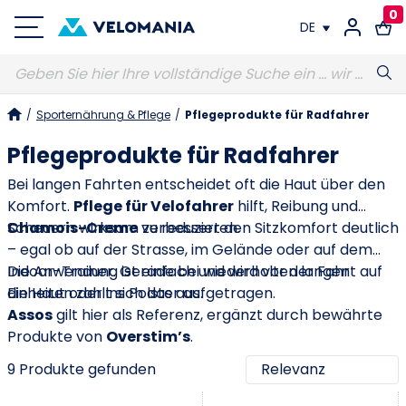
0
DE
FR
/
Sporternährung & Pflege
/
Pflegeprodukte für Radfahrer
DE
Pflegeprodukte für Radfahrer
Bei langen Fahrten entscheidet oft die Haut über den
Komfort.
Pflege für Velofahrer
hilft, Reibung und
Scheuern wirksam zu reduzieren.
Chamois-Creme
verbessert den Sitzkomfort deutlich
– egal ob auf der Strasse, im Gelände oder auf dem
Indoor-Trainer. Gerade bei wiederholten langen
Die Anwendung ist einfach und wird vor der Fahrt auf
Einheiten zahlt sich das aus.
die Haut oder ins Polster aufgetragen.
Assos
gilt hier als Referenz, ergänzt durch bewährte
Produkte von
Overstim’s
.
9 Produkte gefunden