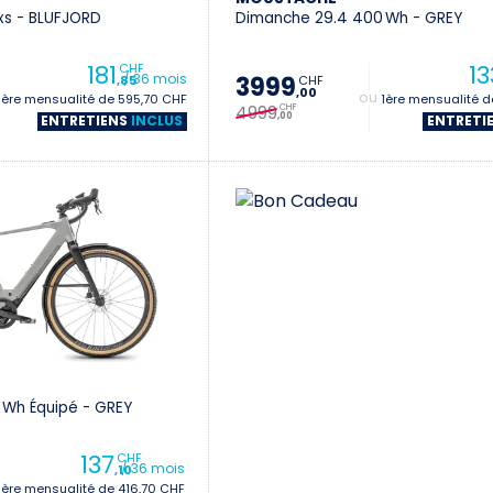
xs - BLUFJORD
Dimanche 29.4 400 Wh - GREY
181
13
CHF
/ 36 mois
3999
CHF
,85
,00
1ère mensualité de 595,70 CHF
+ 1ère mensualité 
4999
CHF
,00
ENTRETIENS
INCLUS
ENTRETI
 Wh Équipé - GREY
137
CHF
/ 36 mois
,10
1ère mensualité de 416,70 CHF