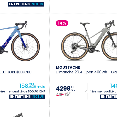
ENTRETIENS
INCLUS
14%
MOUSTACHE
 BLUFJORD/BLUCBLT
Dimanche 29.4 Open 400Wh - GR
158
14
CHF
/ 36 mois
4299
CHF
,10
,00
1ère mensualité de 500,70 CHF
+ 1ère mensualité 
4999
CHF
,00
ENTRETIENS
INCLUS
ENTRETI