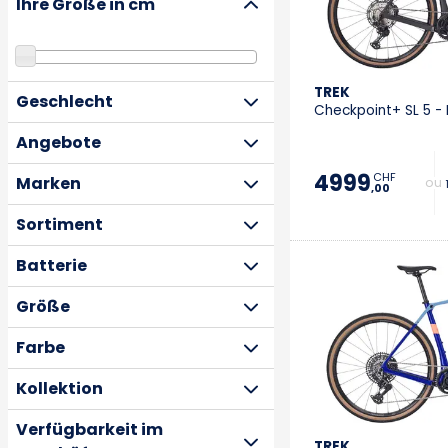
Ihre Größe in cm
TREK
Geschlecht
Checkpoint+ SL 5 
Angebote
4999
CHF
Marken
+ 
,00
Sortiment
Batterie
Größe
Farbe
Kollektion
Verfügbarkeit im
TREK