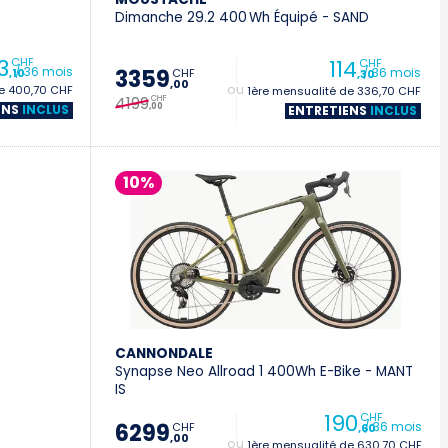
Dimanche 29.2 400 Wh Équipé - SAND
3
114
CHF
CHF
/ 36 mois
/ 36 mois
3359
CHF
,10
,30
,00
de 400,70 CHF
+ 1ère mensualité de 336,70 CHF
4199
CHF
,00
ENS
INCLUS
ENTRETIENS
INCLUS
10%
CANNONDALE
Synapse Neo Allroad 1 400Wh E-Bike - MANT
IS
190
CHF
/ 36 mois
6299
CHF
,60
,00
+ 1ère mensualité de 630,70 CHF