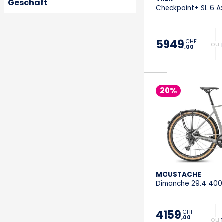
Geschäft
Checkpoint+ SL 6 A
5949
CHF
+ 
,00
20%
MOUSTACHE
Dimanche 29.4 400
4159
CHF
,00
+ 