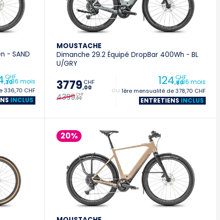
Vevey
Villeneuve
MOUSTACHE
en - SAND
Dimanche 29.2 Équipé DropBar 400Wh - BL
Stromer Concept Store
U/GRY
4
124
CHF
CHF
/ 36 mois
/ 36 mois
3779
CHF
,30
,80
,00
de 336,70 CHF
+ 1ère mensualité de 378,70 CHF
4399
CHF
,00
ENS
INCLUS
ENTRETIENS
INCLUS
20%
MOUSTACHE