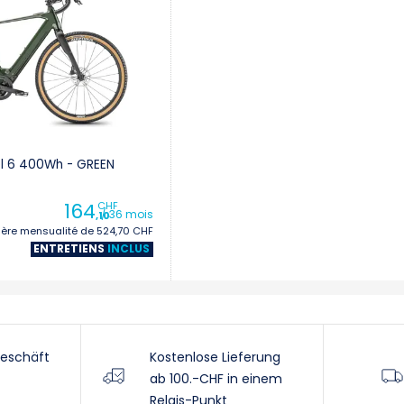
l 6 400Wh - GREEN
164
CHF
/ 36 mois
,10
1ère mensualité de 524,70 CHF
ENTRETIENS
INCLUS
eschäft
Kostenlose Lieferung
ab 100.-CHF in einem
Relais-Punkt