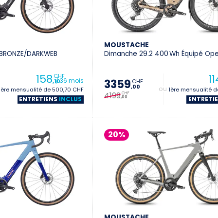
MOUSTACHE
- BRONZE/DARKWEB
Dimanche 29.2 400 Wh Équipé Op
158
11
CHF
/ 36 mois
3359
CHF
,10
,00
1ère mensualité de 500,70 CHF
+ 1ère mensualité 
4199
CHF
,00
ENTRETIENS
INCLUS
ENTRETI
20%
MOUSTACHE