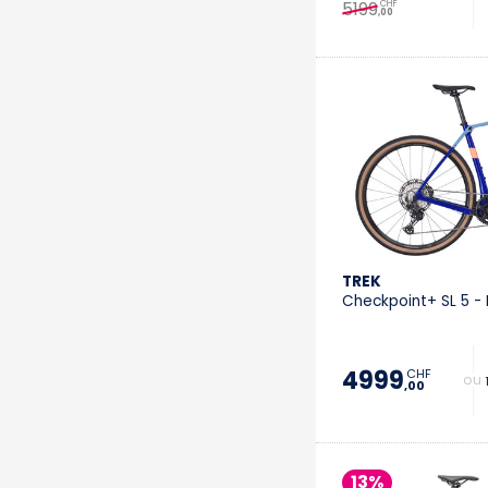
5199
CHF
,00
TREK
Checkpoint+ SL 5 -
4999
CHF
+ 
,00
13%