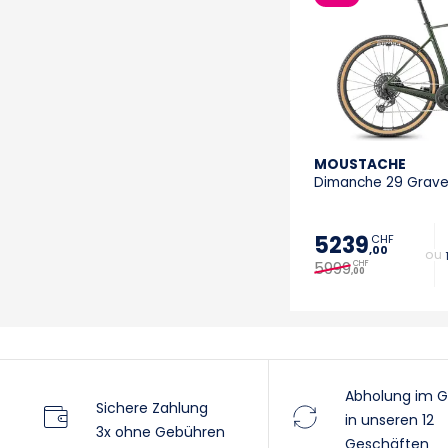
MOUSTACHE
Dimanche 29 Grave
5239
CHF
,00
+ 
5999
CHF
,00
Abholung im G
Sichere Zahlung
in unseren 12
3x ohne Gebühren
Geschäften