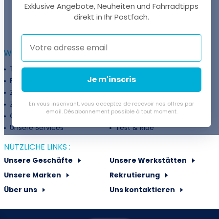
Exklusive Angebote, Neuheiten und Fahrradtipps
EINE FRAGE?
direkt in Ihr Postfach.
Thomas antwortet Ihnen per Chat!
WEITERFÜHRENDE INFORMATIONEN :
Treueprogramm
Unternehmen
Je m'inscris
Finanzierung
Treueprogramm
Zahlungsflexibilität
Fahrradanpassung
Zuschüsse
Rückgaberichtlinie
En vous inscrivant, vous acceptez de recevoir nos offres par
email. Désabonnement possible à tout moment.
Gutschein
Velovermietung
Unsere Services
Test & Ride
NÜTZLICHE LINKS :
Unsere Geschäfte
Unsere Werkstätten
Unsere Marken
Rekrutierung
Über uns
Uns kontaktieren