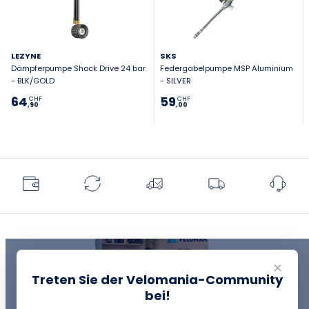
LEZYNE
SKS
Dämpferpumpe Shock Drive 24 bar
Federgabelpumpe MSP Aluminium
- BLK/GOLD
- SILVER
64
59
CHF
CHF
,90
,00
✕
Treten Sie der Velomania-Community
bei!