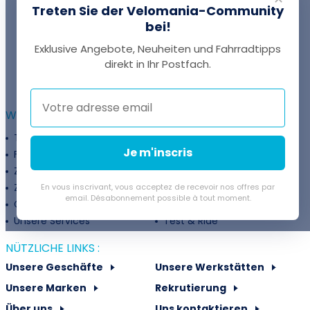
Treten Sie der Velomania-Community
bei!
Exklusive Angebote, Neuheiten und Fahrradtipps
EINE FRAGE?
direkt in Ihr Postfach.
Thomas antwortet Ihnen per Chat!
WEITERFÜHRENDE INFORMATIONEN :
Treueprogramm
Unternehmen
Je m'inscris
Finanzierung
Treueprogramm
Zahlungsflexibilität
Fahrradanpassung
Zuschüsse
Rückgaberichtlinie
En vous inscrivant, vous acceptez de recevoir nos offres par
email. Désabonnement possible à tout moment.
Gutschein
Velovermietung
Unsere Services
Test & Ride
NÜTZLICHE LINKS :
Unsere Geschäfte
Unsere Werkstätten
Unsere Marken
Rekrutierung
Über uns
Uns kontaktieren