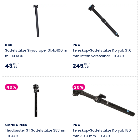
BBB
PRO
Sattelstütze Skyscraper 31.4x400 m
Teleskop-Sattelstütze Koryak 31.6
m - BLACK
mm intern verstellbar - BLACK
43
249
CHF
CHF
,90
,00
40%
20%
CANE CREEK
PRO
Thudbuster ST Sattelstütze 353mm
Teleskop-Sattelstütze Koryak 150
- BLACK
mm 30.9 mm - BLACK