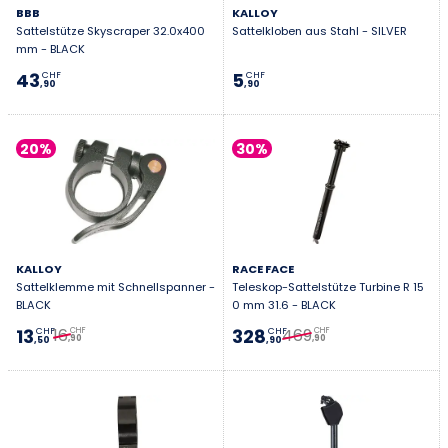
BBB
KALLOY
Sattelstütze Skyscraper 32.0x400
Sattelkloben aus Stahl - SILVER
mm - BLACK
43
5
CHF
CHF
,90
,90
20%
30%
KALLOY
RACE FACE
Sattelklemme mit Schnellspanner -
Teleskop-Sattelstütze Turbine R 15
BLACK
0 mm 31.6 - BLACK
16
469
13
328
CHF
CHF
CHF
CHF
,90
,90
,50
,90