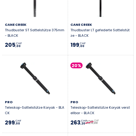
Ende entscheidet nicht das Schlagwort, sondern ob die
Sattelstütze zu Rahmen, Fahrstil und Einsatzbereich
passt.
CANE CREEK
CANE CREEK
Thudbuster ST Sattelstütze 375mm
Thudbuster LT gefederte Sattelstüt
- BLACK
ze - BLACK
205
199
CHF
CHF
,00
,00
20%
PRO
PRO
Teleskop-Sattelstütze Koryak - BLA
Teleskop-Sattelstütze Koryak verst
CK
ellbar - BLACK
329
299
263
CHF
CHF
CHF
,00
,00
,20