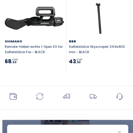
SHIMANO
BBB
Remote-Hebel rechts I-Spec EV für
Sattelstütze Skyscraper 34.9x400
Sattelstütze Fox - BLACK
mm - BLACK
68
43
CHF
CHF
,00
,90
✕