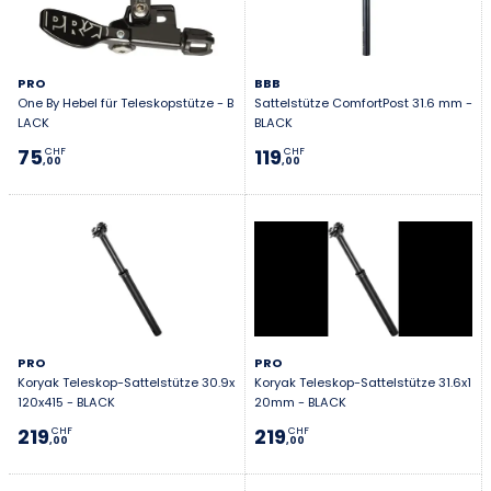
PRO
BBB
One By Hebel für Teleskopstütze - B
Sattelstütze ComfortPost 31.6 mm -
LACK
BLACK
75
119
CHF
CHF
,00
,00
PRO
PRO
Koryak Teleskop-Sattelstütze 30.9x
Koryak Teleskop-Sattelstütze 31.6x1
120x415 - BLACK
20mm - BLACK
219
219
CHF
CHF
,00
,00