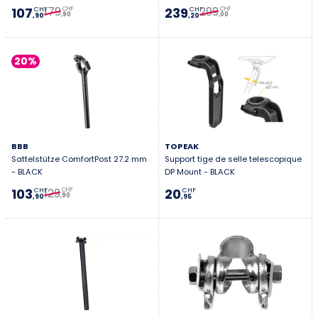
179
299
107
239
CHF
CHF
CHF
CHF
,90
,00
,90
,20
20%
BBB
TOPEAK
Sattelstütze ComfortPost 27.2 mm
Support tige de selle telescopique
- BLACK
DP Mount - BLACK
129
103
20
CHF
CHF
CHF
,90
,90
,95