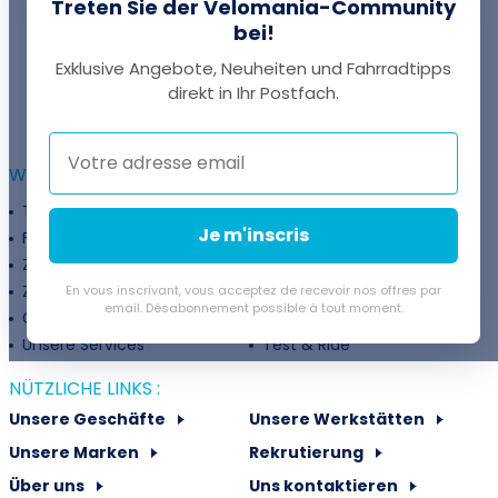
Treten Sie der Velomania-Community
bei!
Exklusive Angebote, Neuheiten und Fahrradtipps
EINE FRAGE?
direkt in Ihr Postfach.
Thomas antwortet Ihnen per Chat!
WEITERFÜHRENDE INFORMATIONEN :
Treueprogramm
Unternehmen
Je m'inscris
Finanzierung
Treueprogramm
Zahlungsflexibilität
Fahrradanpassung
Zuschüsse
Rückgaberichtlinie
En vous inscrivant, vous acceptez de recevoir nos offres par
email. Désabonnement possible à tout moment.
Gutschein
Velovermietung
Unsere Services
Test & Ride
NÜTZLICHE LINKS :
Unsere Geschäfte
Unsere Werkstätten
Unsere Marken
Rekrutierung
Über uns
Uns kontaktieren