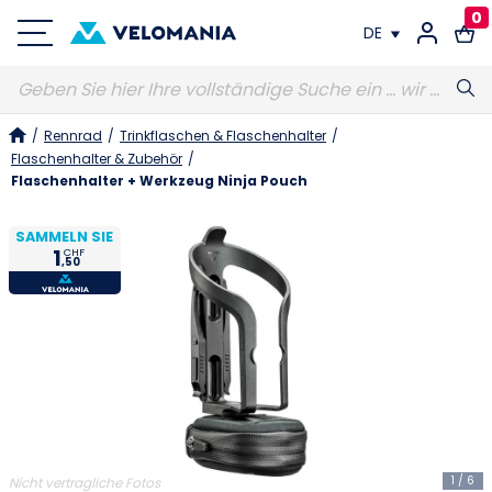
0
DE
FR
/
Rennrad
/
Trinkflaschen & Flaschenhalter
/
DE
Flaschenhalter & Zubehör
/
Flaschenhalter + Werkzeug Ninja Pouch
SAMMELN SIE
1
CHF
,50
1
/
6
Nicht vertragliche Fotos