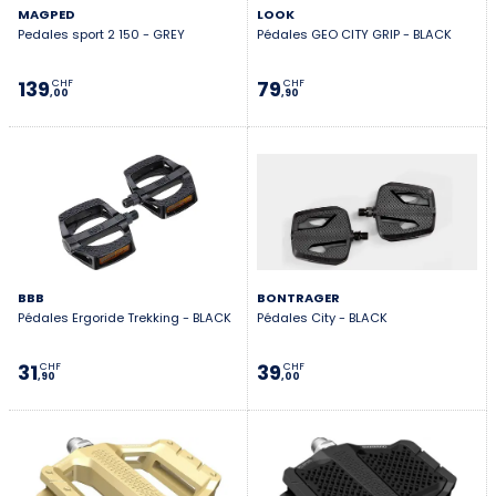
MAGPED
LOOK
Pedales sport 2 150 - GREY
Pédales GEO CITY GRIP - BLACK
139
79
CHF
CHF
,00
,90
BBB
BONTRAGER
Pédales Ergoride Trekking - BLACK
Pédales City - BLACK
31
39
CHF
CHF
,90
,00