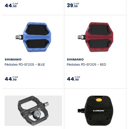
44
39
CHF
CHF
,90
,90
SHIMANO
SHIMANO
Pédales PD-EF205 - BLUE
Pédales PD-EF205 - RED
44
44
CHF
CHF
,90
,90