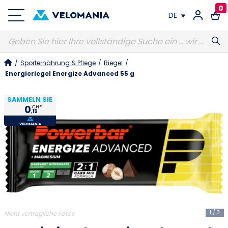
0
DE
FR
/
Sporternährung & Pflege
/
Riegel
/
DE
Energieriegel Energize Advanced 55 g
SAMMELN SIE
0
CHF
,15
1
/
3
Nicht vertragliche Fotos