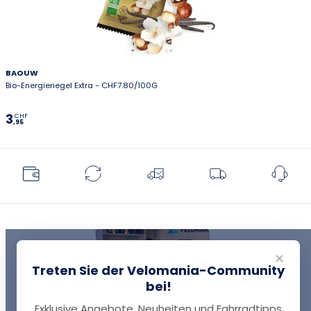
BAOUW
Bio-Energieriegel Extra - CHF7.80/100G
3
CHF
,95
✕
Treten Sie der Velomania-Community
bei!
Exklusive Angebote, Neuheiten und Fahrradtipps