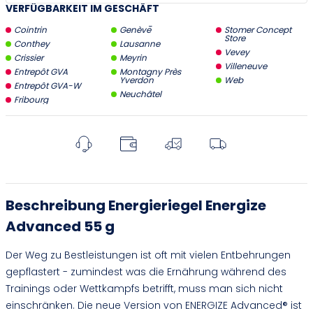
VERFÜGBARKEIT IM GESCHÄFT
Cointrin
Genève
Stomer Concept
Store
Conthey
Lausanne
Vevey
Crissier
Meyrin
Villeneuve
Entrepôt GVA
Montagny Près
Yverdon
Web
Entrepôt GVA-W
Neuchâtel
Fribourg
Beschreibung Energieriegel Energize
Advanced 55 g
Der Weg zu Bestleistungen ist oft mit vielen Entbehrungen
gepflastert - zumindest was die Ernährung während des
Trainings oder Wettkampfs betrifft, muss man sich nicht
einschränken. Die neue Version von ENERGIZE Advanced® ist