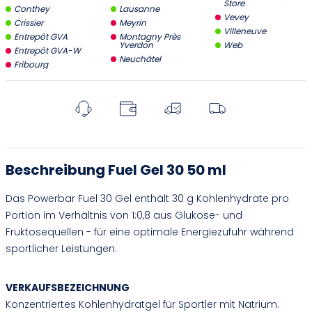
Store
Conthey
Lausanne
Vevey
Crissier
Meyrin
Villeneuve
Entrepôt GVA
Montagny Près
Yverdon
Web
Entrepôt GVA-W
Neuchâtel
Fribourg
Beschreibung Fuel Gel 30 50 ml
Das Powerbar Fuel 30 Gel enthält 30 g Kohlenhydrate pro
Portion im Verhältnis von 1:0,8 aus Glukose- und
Fruktosequellen - für eine optimale Energiezufuhr während
sportlicher Leistungen.
VERKAUFSBEZEICHNUNG
Konzentriertes Kohlenhydratgel für Sportler mit Natrium.