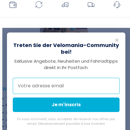
✕
Treten Sie der Velomania-Community
bei!
Exklusive Angebote, Neuheiten und Fahrradtipps
EINE FRAGE?
direkt in Ihr Postfach.
Thomas antwortet Ihnen per Chat!
WEITERFÜHRENDE INFORMATIONEN :
Treueprogramm
Unternehmen
Je m'inscris
Finanzierung
Treueprogramm
Zahlungsflexibilität
Fahrradanpassung
Zuschüsse
Rückgaberichtlinie
En vous inscrivant, vous acceptez de recevoir nos offres par
email. Désabonnement possible à tout moment.
Gutschein
Velovermietung