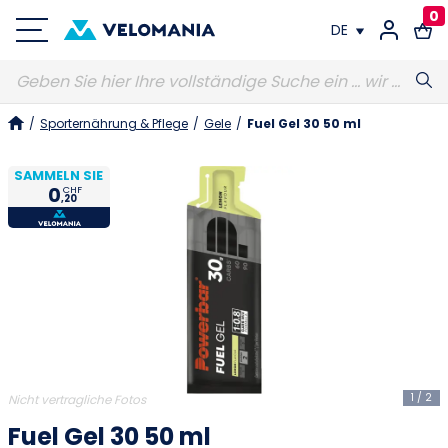
0
DE
FR
/
Sporternährung & Pflege
/
Gele
/
Fuel Gel 30 50 ml
DE
SAMMELN SIE
0
CHF
,20
1
/
2
Nicht vertragliche Fotos
Fuel Gel 30 50 ml