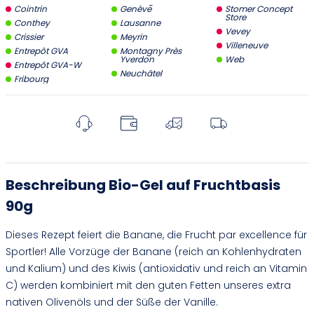
Cointrin
Genève
Stomer Concept
Store
Conthey
Lausanne
Vevey
Crissier
Meyrin
Villeneuve
Entrepôt GVA
Montagny Près
Yverdon
Web
Entrepôt GVA-W
Neuchâtel
Fribourg
Beschreibung Bio-Gel auf Fruchtbasis
90g
Dieses Rezept feiert die Banane, die Frucht par excellence für
Sportler! Alle Vorzüge der Banane (reich an Kohlenhydraten
und Kalium) und des Kiwis (antioxidativ und reich an Vitamin
C) werden kombiniert mit den guten Fetten unseres extra
nativen Olivenöls und der Süße der Vanille.