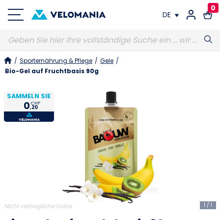
0
DE
FR
/
Sporternährung & Pflege
/
Gele
/
DE
Bio-Gel auf Fruchtbasis 90g
SAMMELN SIE
0
CHF
,20
1
/
1
Nicht vertragliche Fotos