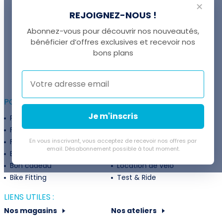
✕
REJOIGNEZ-NOUS !
Abonnez-vous pour découvrir nos nouveautés,
bénéficier d’offres exclusives et recevoir nos
UNE QUESTION ?
bons plans
Thomas est là pour vous !
+41 22 307 02 00
POUR ALLER PLUS LOIN :
Je m'inscris
Programme fidélité
Entreprises
Financement
Services
Flexibilité de paiement
En vous inscrivant, vous acceptez de recevoir nos offres par
Subventions
email. Désabonnement possible à tout moment.
Extension de garantie
Politique de retour
Bon cadeau
Location de vélo
Bike Fitting
Test & Ride
LIENS UTILES :
Nos magasins
Nos ateliers