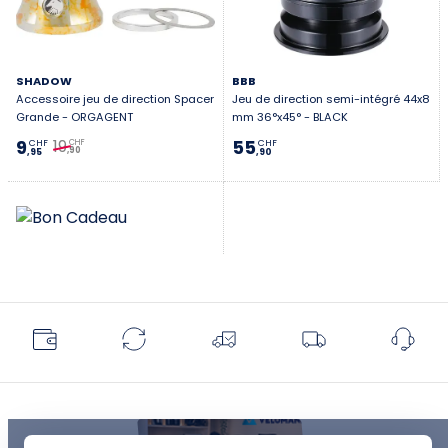
SHADOW
BBB
Accessoire jeu de direction Spacer
Jeu de direction semi-intégré 44x8
Grande - ORGAGENT
mm 36°x45° - BLACK
19
9
55
CHF
CHF
CHF
,90
,95
,90