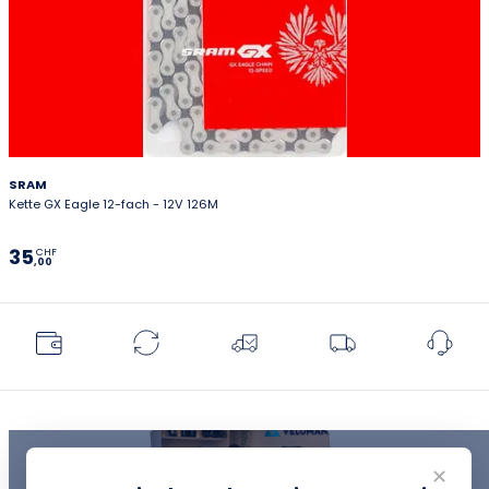
SRAM
Kette GX Eagle 12-fach - 12V 126M
35
CHF
,00
✕