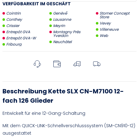
VERFÜGBARKEIT IM GESCHÄFT
Cointrin
Genève
Stomer Concept
Store
Conthey
Lausanne
Vevey
Crissier
Meyrin
Villeneuve
Entrepôt GVA
Montagny Près
Yverdon
Web
Entrepôt GVA-W
Neuchâtel
Fribourg
Beschreibung Kette SLX CN-M7100 12-
fach 126 Glieder
Entwickelt für eine 12-Gang-Schaltung
Mit dem QUICK-LINK-Schnellverschlusssystem (SM-CN910-12)
ausgestattet