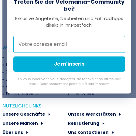
Treten Sie der Velomania-Community
bei!
Exklusive Angebote, Neuheiten und Fahrradtipps
EINE FRAGE?
direkt in Ihr Postfach.
Thomas antwortet Ihnen per Chat!
WEITERFÜHRENDE INFORMATIONEN :
Treueprogramm
Unternehmen
Je m'inscris
Finanzierung
Treueprogramm
Zahlungsflexibilität
Fahrradanpassung
Zuschüsse
Rückgaberichtlinie
En vous inscrivant, vous acceptez de recevoir nos offres par
email. Désabonnement possible à tout moment.
Gutschein
Velovermietung
Unsere Services
Test & Ride
NÜTZLICHE LINKS :
Unsere Geschäfte
Unsere Werkstätten
Unsere Marken
Rekrutierung
Über uns
Uns kontaktieren