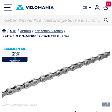
0
DE
FR
/
MTB
/
Antrieb
/
Kassetten & Ketten
/
DE
Kette SLX CN-M7100 12-fach 126 Glieder
SAMMELN SIE
2
CHF
,05
1
/
1
Nicht vertragliche Fotos