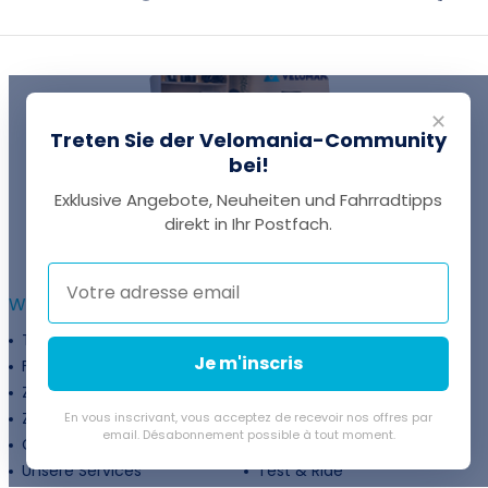
✕
Treten Sie der Velomania-Community
bei!
Exklusive Angebote, Neuheiten und Fahrradtipps
EINE FRAGE?
direkt in Ihr Postfach.
Thomas antwortet Ihnen per Chat!
WEITERFÜHRENDE INFORMATIONEN :
Treueprogramm
Unternehmen
Je m'inscris
Finanzierung
Treueprogramm
Zahlungsflexibilität
Fahrradanpassung
Zuschüsse
Rückgaberichtlinie
En vous inscrivant, vous acceptez de recevoir nos offres par
email. Désabonnement possible à tout moment.
Gutschein
Velovermietung
Unsere Services
Test & Ride