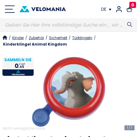
0
DE
FR
/
Kinder
/
Zubehör
/
Sicherheit
/
Türklingeln
/
DE
Kinderklingel Animal Kingdom
SAMMELN SIE
0
CHF
,45
1
/
1
Nicht vertragliche Fotos