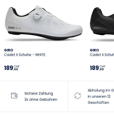
GIRO
GIRO
Cadet II Schuhe - WHITE
Cadet II Schu
189
189
CHF
CHF
,00
,00
Abholung im G
Sichere Zahlung
in unseren 12
3x ohne Gebühren
Geschäften