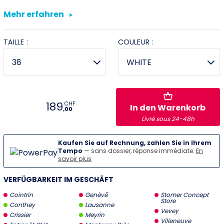
Mehr erfahren
Vevey
Villeneuve
TAILLE :
COULEUR :
Stromer Concept Store
189
CHF
In den Warenkorb
,00
Livré sous 24-48h
Kaufen Sie auf Rechnung, zahlen Sie in Ihrem
Tempo
— sans dossier, réponse immédiate.
En
savoir plus
VERFÜGBARKEIT IM GESCHÄFT
Cointrin
Genève
Stomer Concept
Store
Conthey
Lausanne
Vevey
Crissier
Meyrin
Villeneuve