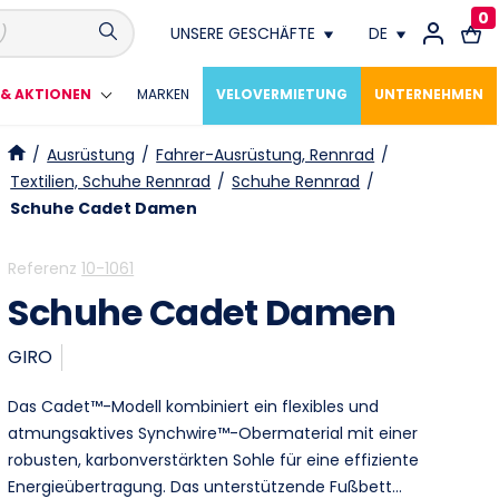
0
UNSERE GESCHÄFTE
DE
Conthey
FR
& AKTIONEN
MARKEN
VELOVERMIETUNG
UNTERNEHMEN
Crissier
DE
/
Ausrüstung
/
Fahrer-Ausrüstung, Rennrad
/
Textilien, Schuhe Rennrad
/
Schuhe Rennrad
/
Fribourg
Schuhe Cadet Damen
Genève
Referenz
10-1061
Schuhe Cadet Damen
Lausanne
GIRO
Meyrin
Das Cadet™-Modell kombiniert ein flexibles und
Montagny Près Yverdon
atmungsaktives Synchwire™-Obermaterial mit einer
robusten, karbonverstärkten Sohle für eine effiziente
Neuchâtel
Energieübertragung. Das unterstützende Fußbett…