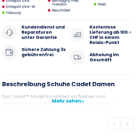
Entrepôt GVA
Montagny Près
Yverdon
Web
Entrepôt GVA-W
Neuchâtel
Fribourg
Kundendienst und
Kostenlose
Reparaturen
Lieferung ab 100.-
unter Garantie
CHF in einem
Relais-Punkt
Sichere Zahlung 3x
gebührenfrei
Abholung im
Geschäft
Beschreibung Schuhe Cadet Damen
Das Cadet™-Modell kombiniert ein flexibles und
Mehr sehen
atmungsaktives Synchwire™-Obermaterial mit einer
robusten, karbonverstärkten Sohle für eine effiziente
Energieübertragung. Das unterstützende Fußbett mit
antimikrobieller Aegis®-Behandlung sorgt für maximalen
Komfort und Passform. Das BOA® L6-Verschlusssystem mit