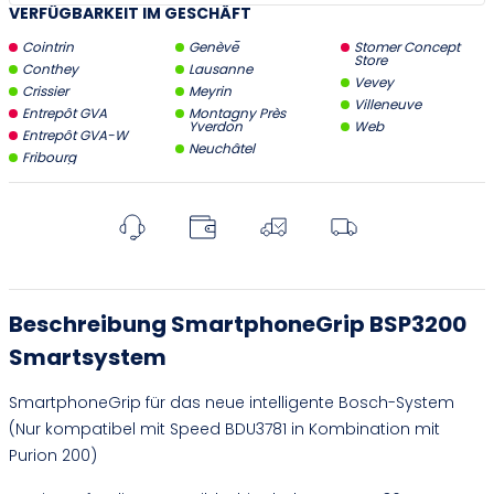
VERFÜGBARKEIT IM GESCHÄFT
Cointrin
Genève
Stomer Concept
Store
Conthey
Lausanne
Vevey
Crissier
Meyrin
Villeneuve
Entrepôt GVA
Montagny Près
Yverdon
Web
Entrepôt GVA-W
Neuchâtel
Fribourg
Beschreibung SmartphoneGrip BSP3200
Smartsystem
SmartphoneGrip für das neue intelligente Bosch-System
(Nur kompatibel mit Speed BDU3781 in Kombination mit
Purion 200)