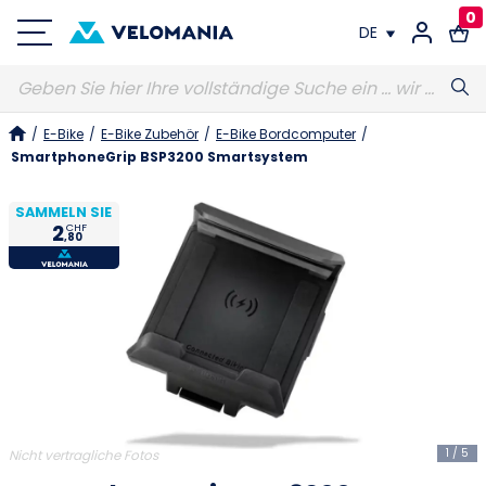
0
DE
FR
/
E-Bike
/
E-Bike Zubehör
/
E-Bike Bordcomputer
/
DE
SmartphoneGrip BSP3200 Smartsystem
SAMMELN SIE
2
CHF
,80
1
/
5
Nicht vertragliche Fotos