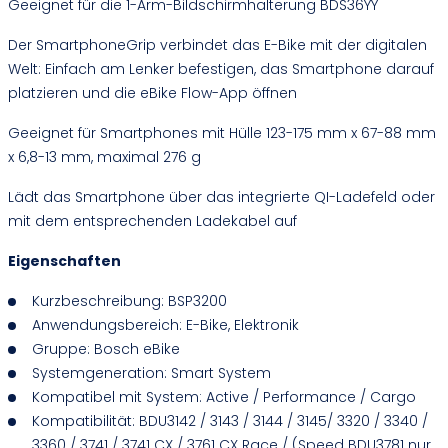
Geeignet für die 1-Arm-Bildschirmhalterung BDS36YY
Der SmartphoneGrip verbindet das E-Bike mit der digitalen
Welt: Einfach am Lenker befestigen, das Smartphone darauf
platzieren und die eBike Flow-App öffnen
Geeignet für Smartphones mit Hülle 123-175 mm x 67-88 mm
x 6,8-13 mm, maximal 276 g
Lädt das Smartphone über das integrierte QI-Ladefeld oder
mit dem entsprechenden Ladekabel auf
Eigenschaften
Kurzbeschreibung: BSP3200
Anwendungsbereich: E-Bike, Elektronik
Gruppe: Bosch eBike
Systemgeneration: Smart System
Kompatibel mit System: Active / Performance / Cargo
Kompatibilität: BDU3142 / 3143 / 3144 / 3145/ 3320 / 3340 /
3360 / 3741 / 3741 CX / 3761 CX Race / (Speed BDU3781 nur