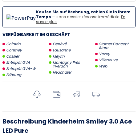
Kaufen Sie auf Rechnung, zahlen Sie in Ihrem
Tempo
— sans dossier, réponse immédiate.
En
savoir plus
VERFÜGBARKEIT IM GESCHÄFT
Cointrin
Genève
Stomer Concept
Store
Conthey
Lausanne
Vevey
Crissier
Meyrin
Villeneuve
Entrepôt GVA
Montagny Près
Yverdon
Web
Entrepôt GVA-W
Neuchâtel
Fribourg
Beschreibung Kinderhelm Smiley 3.0 Ace
LED Pure