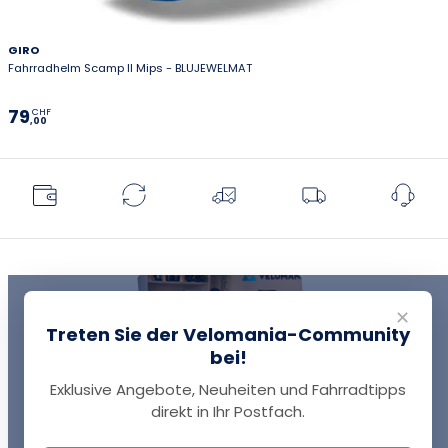
GIRO
Fahrradhelm Scamp II Mips - BLUJEWELMAT
79
CHF
,00
✕
Treten Sie der Velomania-Community
bei!
Exklusive Angebote, Neuheiten und Fahrradtipps
EINE FRAGE?
direkt in Ihr Postfach.
Thomas antwortet Ihnen per Chat!