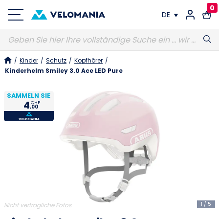
0
DE
FR
/
Kinder
/
Schutz
/
Kopfhörer
/
DE
Kinderhelm Smiley 3.0 Ace LED Pure
SAMMELN SIE
4
CHF
,00
1
/
5
Nicht vertragliche Fotos