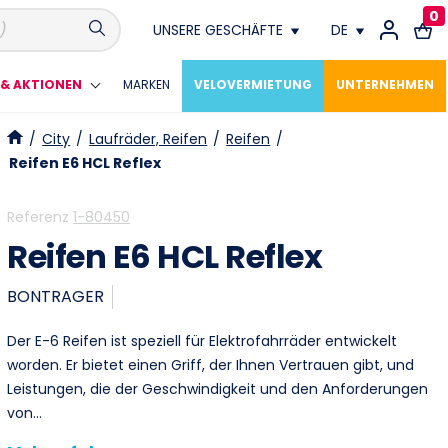
0
UNSERE GESCHÄFTE
DE
Conthey
FR
& AKTIONEN
MARKEN
VELOVERMIETUNG
UNTERNEHMEN
Crissier
DE
/
City
/
Laufräder, Reifen
/
Reifen
/
Reifen E6 HCL Reflex
Fribourg
Referenz
1-80450
Genève
Reifen E6 HCL Reflex
Lausanne
BONTRAGER
Meyrin
Der E-6 Reifen ist speziell für Elektrofahrräder entwickelt
worden. Er bietet einen Griff, der Ihnen Vertrauen gibt, und
Montagny Près Yverdon
Leistungen, die der Geschwindigkeit und den Anforderungen
von…
Neuchâtel