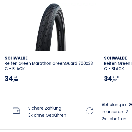
SCHWALBE
SCHWALBE
Reifen Green Marathon GreenGuard 700x38
Reifen Green
C - BLACK
C - BLACK
34
34
CHF
CHF
,90
,90
Abholung im G
Sichere Zahlung
in unseren 12
3x ohne Gebühren
Geschäften