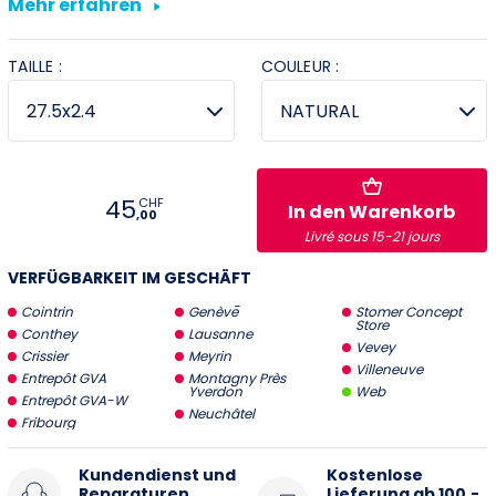
Mehr erfahren
Vevey
TAILLE :
COULEUR :
Villeneuve
Stromer Concept Store
45
CHF
In den Warenkorb
,00
Livré sous 15-21 jours
VERFÜGBARKEIT IM GESCHÄFT
Cointrin
Genève
Stomer Concept
Store
Conthey
Lausanne
Vevey
Crissier
Meyrin
Villeneuve
Entrepôt GVA
Montagny Près
Yverdon
Web
Entrepôt GVA-W
Neuchâtel
Fribourg
Kundendienst und
Kostenlose
Reparaturen
Lieferung ab 100.-