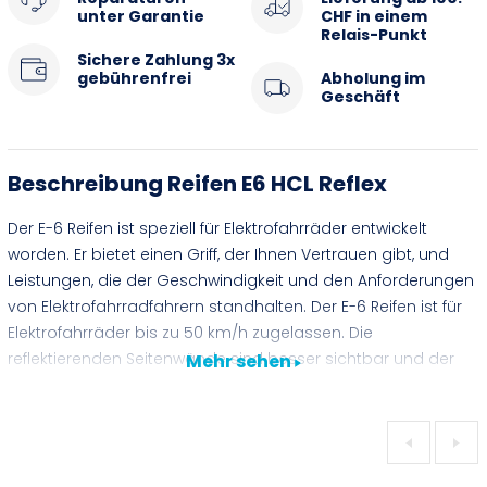
unter Garantie
CHF in einem
Relais-Punkt
Sichere Zahlung 3x
gebührenfrei
Abholung im
Geschäft
Beschreibung Reifen E6 HCL Reflex
Der E-6 Reifen ist speziell für Elektrofahrräder entwickelt
worden. Er bietet einen Griff, der Ihnen Vertrauen gibt, und
Leistungen, die der Geschwindigkeit und den Anforderungen
von Elektrofahrradfahrern standhalten. Der E-6 Reifen ist für
Elektrofahrräder bis zu 50 km/h zugelassen. Die
reflektierenden Seitenwände sind besser sichtbar und der
Mehr sehen
Pannenschutz Hard-Case Lite wurde für höhere
Geschwindigkeiten und die Anforderungen von
Elektrofahrradfahrern optimiert.
Merkmale