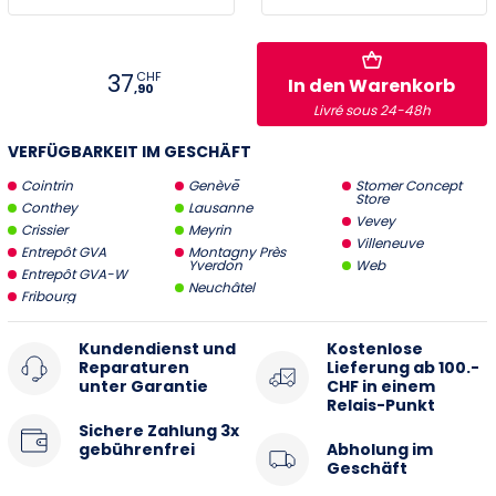
Vevey
37
CHF
In den Warenkorb
Villeneuve
,90
Livré sous 24-48h
Stromer Concept Store
VERFÜGBARKEIT IM GESCHÄFT
Cointrin
Genève
Stomer Concept
Store
Conthey
Lausanne
Vevey
Crissier
Meyrin
Villeneuve
Entrepôt GVA
Montagny Près
Yverdon
Web
Entrepôt GVA-W
Neuchâtel
Fribourg
Kundendienst und
Kostenlose
Reparaturen
Lieferung ab 100.-
unter Garantie
CHF in einem
Relais-Punkt
Sichere Zahlung 3x
gebührenfrei
Abholung im
Geschäft