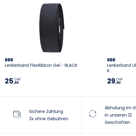
BBB
BBB
Lenkerband FlexRibbon Gel - BLACK
Lenkerband U
K
25
29
CHF
CHF
,90
,90
Abholung im G
Sichere Zahlung
in unseren 12
3x ohne Gebühren
Geschäften