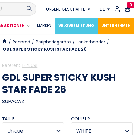
0
UNSERE GESCHÄFTE
DE
Conthey
FR
& AKTIONEN
MARKEN
VELOVERMIETUNG
UNTERNEHMEN
Crissier
DE
/
Rennrad
/
Peripheriegeräte
/
Lenkerbänder
/
GDL SUPER STICKY KUSH STAR FADE 26
Fribourg
Referenz
1-75091
Genève
GDL SUPER STICKY KUSH
Lausanne
STAR FADE 26
Meyrin
SUPACAZ
Montagny Près Yverdon
TAILLE :
COULEUR :
Neuchâtel