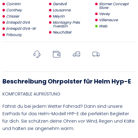
Cointrin
Genève
Stomer Concept
Store
Conthey
Lausanne
Vevey
Crissier
Meyrin
Villeneuve
Entrepôt GVA
Montagny Près
Yverdon
Web
Entrepôt GVA-W
Neuchâtel
Fribourg
Beschreibung Ohrpolster für Helm Hyp-E
KOMFORTABLE AUFRÜSTUNG
Fährst du bei jedem Wetter Fahrrad? Dann sind unsere
EarPads für das Helm-Modell HYP-E die perfekten Begleiter
für dich. Sie schützen deine Ohren vor Wind, Regen und Kälte
und halten sie angenehm warm.