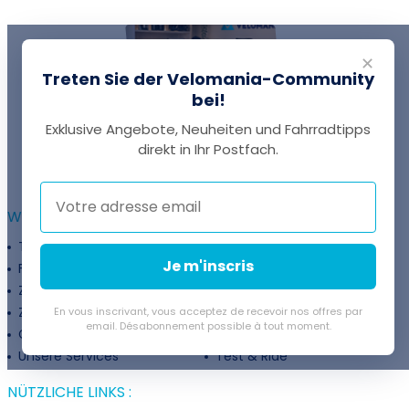
✕
Treten Sie der Velomania-Community
bei!
Exklusive Angebote, Neuheiten und Fahrradtipps
EINE FRAGE?
direkt in Ihr Postfach.
Thomas antwortet Ihnen per Chat!
WEITERFÜHRENDE INFORMATIONEN :
Treueprogramm
Unternehmen
Je m'inscris
Finanzierung
Treueprogramm
Zahlungsflexibilität
Fahrradanpassung
Zuschüsse
Rückgaberichtlinie
En vous inscrivant, vous acceptez de recevoir nos offres par
email. Désabonnement possible à tout moment.
Gutschein
Velovermietung
Unsere Services
Test & Ride
NÜTZLICHE LINKS :