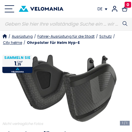
0
DE
FR
/
Ausrüstung
/
Fahrer-Ausrüstung für die Stadt
/
Schutz
/
DE
City helme
/
Ohrpolster für Helm Hyp-E
SAMMELN SIE
1
CHF
,25
1
/
1
Nicht vertragliche Fotos