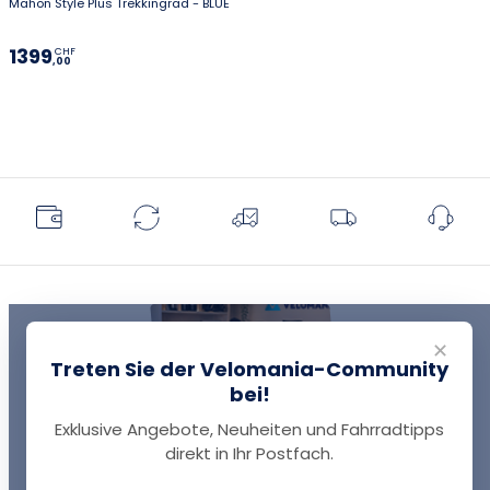
Mahon Style Plus Trekkingrad - BLUE
1399
CHF
,00
✕
Treten Sie der Velomania-Community
bei!
Exklusive Angebote, Neuheiten und Fahrradtipps
EINE FRAGE?
direkt in Ihr Postfach.
Thomas antwortet Ihnen per Chat!