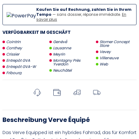
Kaufen Sie auf Rechnung, zahlen Sie in Ihrem
Tempo
— sans dossier, réponse immédiate.
En
savoir plus
VERFÜGBARKEIT IM GESCHÄFT
Cointrin
Genève
Stomer Concept
Store
Conthey
Lausanne
Vevey
Crissier
Meyrin
Villeneuve
Entrepôt GVA
Montagny Près
Yverdon
Web
Entrepôt GVA-W
Neuchâtel
Fribourg
Beschreibung Verve Équipé
Das Verve Equipped ist ein hybrides Fahrrad, das für Komfort