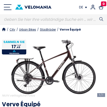
0
DE
FR
/
City
/
Urban Bikes
/
Stadträder
/
Verve Équipé
DE
SAMMELN SIE
17
CHF
,45
1
/
1
Nicht vertragliche Fotos
Verve Équipé