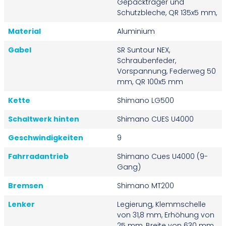
Gepäckträger und
Schutzbleche, QR 135x5 mm,
Material
Aluminium
Gabel
SR Suntour NEX,
Schraubenfeder,
Vorspannung, Federweg 50
mm, QR 100x5 mm
Kette
Shimano LG500
Schaltwerk hinten
Shimano CUES U4000
Geschwindigkeiten
9
Fahrradantrieb
Shimano Cues U4000 (9-
Gang)
Bremsen
Shimano MT200
Lenker
Legierung, Klemmschelle
von 31,8 mm, Erhöhung von
25 mm, Breite von 630 mm