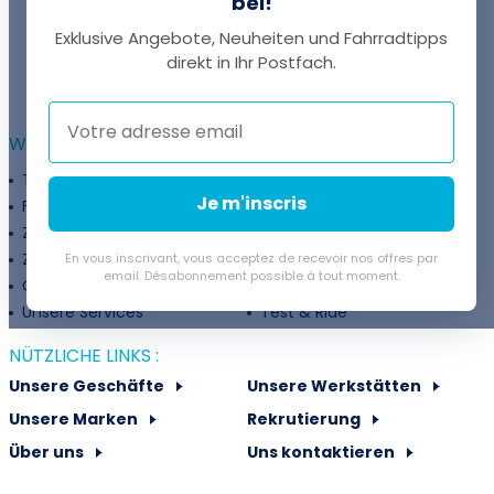
bei!
Exklusive Angebote, Neuheiten und Fahrradtipps
EINE FRAGE?
direkt in Ihr Postfach.
Thomas antwortet Ihnen per Chat!
WEITERFÜHRENDE INFORMATIONEN :
Treueprogramm
Unternehmen
Je m'inscris
Finanzierung
Treueprogramm
Zahlungsflexibilität
Fahrradanpassung
Zuschüsse
Rückgaberichtlinie
En vous inscrivant, vous acceptez de recevoir nos offres par
email. Désabonnement possible à tout moment.
Gutschein
Velovermietung
Unsere Services
Test & Ride
NÜTZLICHE LINKS :
Unsere Geschäfte
Unsere Werkstätten
Unsere Marken
Rekrutierung
Über uns
Uns kontaktieren