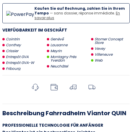
Kaufen Sie auf Rechnung, zahlen Sie in Ihrem
Tempo
— sans dossier, réponse immédiate.
En
savoir plus
VERFÜGBARKEIT IM GESCHÄFT
Cointrin
Genève
Stomer Concept
Store
Conthey
Lausanne
Vevey
Crissier
Meyrin
Villeneuve
Entrepôt GVA
Montagny Près
Yverdon
Web
Entrepôt GVA-W
Neuchâtel
Fribourg
Beschreibung Fahrradhelm Viantor QUIN
PROFESSIONELLE TECHNOLOGIE FÜR ANFÄNGER