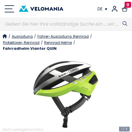
0
DE
FR
/
Ausrüstung
/
Fahrer-Ausrüstung, Rennrad
/
DE
Protektoren, Rennrad
/
Rennrad Helme
/
Fahrradhelm Viantor QUIN
1
/
4
Nicht vertragliche Fotos