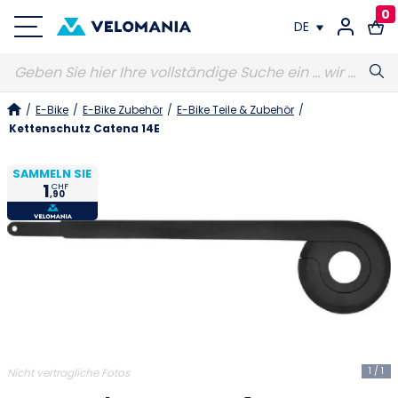
0
DE
FR
/
E-Bike
/
E-Bike Zubehör
/
E-Bike Teile & Zubehör
/
DE
Kettenschutz Catena 14E
SAMMELN SIE
1
CHF
,90
1
/
1
Nicht vertragliche Fotos