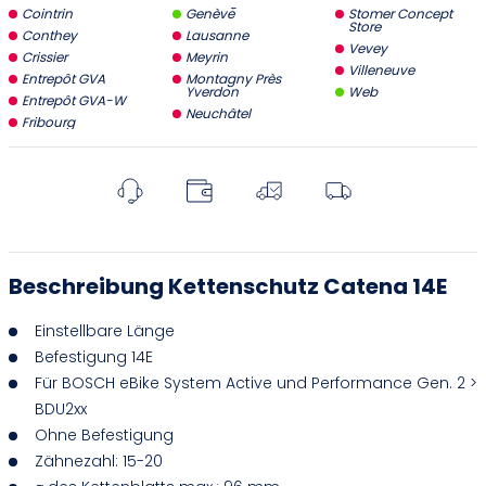
Cointrin
Genève
Stomer Concept
Store
Conthey
Lausanne
Vevey
Crissier
Meyrin
Villeneuve
Entrepôt GVA
Montagny Près
Yverdon
Web
Entrepôt GVA-W
Neuchâtel
Fribourg
Beschreibung Kettenschutz Catena 14E
Einstellbare Länge
Befestigung 14E
Für BOSCH eBike System Active und Performance Gen. 2 >
BDU2xx
Ohne Befestigung
Zähnezahl: 15-20