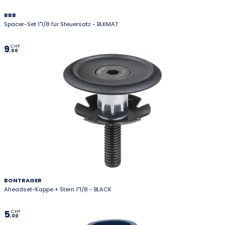
BBB
Spacer-Set 1"1/8 für Steuersatz - BLKMAT
9
CHF
,00
BONTRAGER
Aheadset-Kappe + Stern 1"1/8 - BLACK
5
CHF
,00