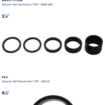
BIKE ATTITUDE
Spacer-Set Aluminium 1"1/8 - 5MM-BLK
2
CHF
,90
PRO
Spacer-Set Steuersatz 1 1/8" - BLACK
9
CHF
,90