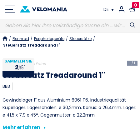
0
DE
FR
/
Rennrad
/
Peripheriegeräte
/
Steuersätze
/
DE
Steuersatz Treadaround 1"
SAMMELN SIE
1
/
1
Nicht vertragliche Fotos
2
CHF
,30
Steuersatz Treadaround 1"
BBB
Gewindelager 1” aus Aluminium 6061 T6. Industriequalität
Kugellager. Lagerschalen: ø 30,2mm. Konus: ø 26,4mm. Lager:
ø 41,5 x 7,9 x 45°. Gegenmutter: ø 22,2mm.
Mehr erfahren