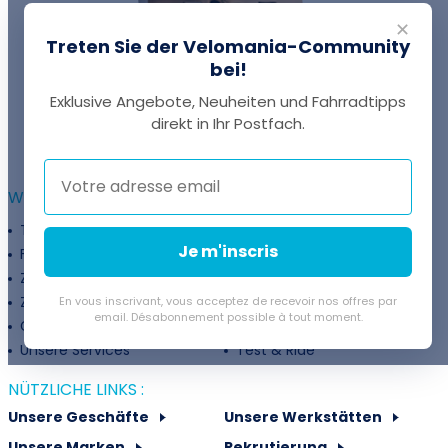
✕
Treten Sie der Velomania-Community
bei!
Exklusive Angebote, Neuheiten und Fahrradtipps
EINE FRAGE?
direkt in Ihr Postfach.
Thomas antwortet Ihnen per Chat!
WEITERFÜHRENDE INFORMATIONEN :
Treueprogramm
Unternehmen
Je m'inscris
Finanzierung
Treueprogramm
Zahlungsflexibilität
Fahrradanpassung
Zuschüsse
Rückgaberichtlinie
En vous inscrivant, vous acceptez de recevoir nos offres par
email. Désabonnement possible à tout moment.
Gutschein
Velovermietung
Unsere Services
Test & Ride
NÜTZLICHE LINKS :
Unsere Geschäfte
Unsere Werkstätten
Unsere Marken
Rekrutierung