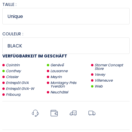
TAILLE :
COULEUR :
VERFÜGBARKEIT IM GESCHÄFT
Cointrin
Genève
Stomer Concept
Store
Conthey
Lausanne
Vevey
Crissier
Meyrin
Villeneuve
Entrepôt GVA
Montagny Près
Yverdon
Web
Entrepôt GVA-W
Neuchâtel
Fribourg