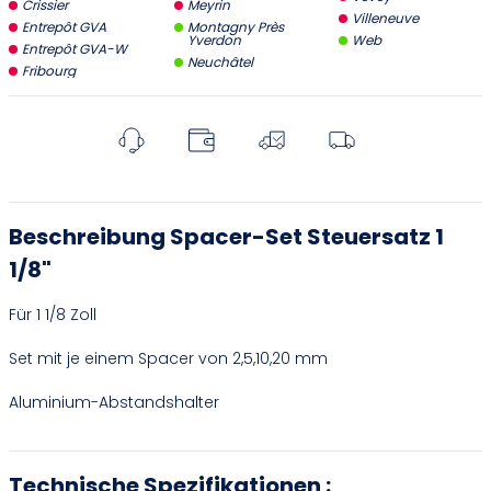
Crissier
Meyrin
Villeneuve
Entrepôt GVA
Montagny Près
Yverdon
Web
Entrepôt GVA-W
Neuchâtel
Fribourg
Beschreibung Spacer-Set Steuersatz 1
1/8"
Für 1 1/8 Zoll
Set mit je einem Spacer von 2,5,10,20 mm
Aluminium-Abstandshalter
Technische Spezifikationen :