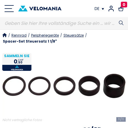
0
DE
FR
/
Rennrad
/
Peripheriegeräte
/
Steuersätze
/
DE
Spacer-Set Steuersatz 1 1/8"
SAMMELN SIE
0
CHF
,50
1
/
1
Nicht vertragliche Fotos