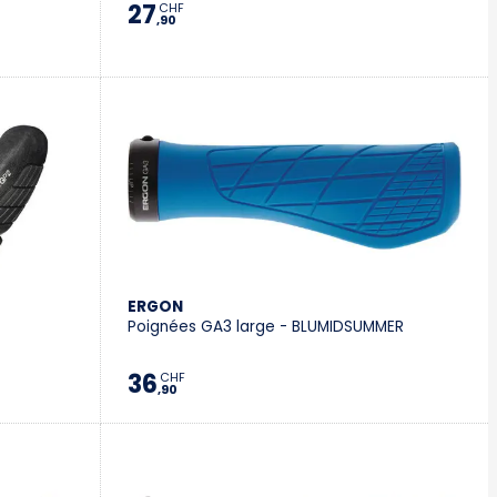
27
CHF
,90
ERGON
Poignées GA3 large - BLUMIDSUMMER
36
CHF
,90