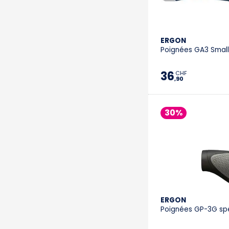
ERGON
Poignées GA3 Small
36
CHF
,90
30%
ERGON
Poignées GP-3G spé