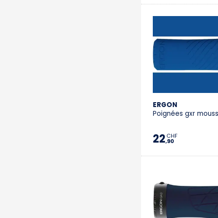
ERGON
Poignées gxr mous
22
CHF
,90