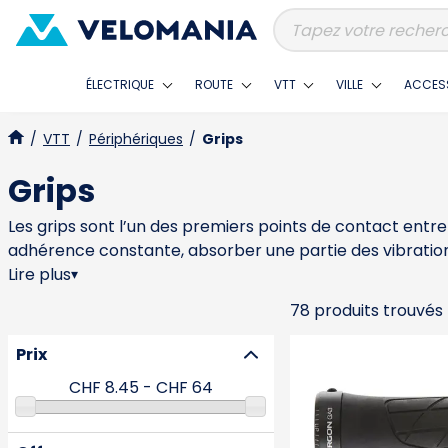
ÉLECTRIQUE
ROUTE
VTT
VILLE
ACCES
/
VTT
/
Périphériques
/
Grips
Grips
Les grips sont l’un des premiers points de contact entre le
adhérence constante, absorber une partie des vibrations
qu’un modèle trop épais peut nuire à la précision. Les gr
Lire plus
▾
le filtrage. En atelier, beaucoup de douleurs aux main
78 produits trouvés
pilotage. Ergon est souvent choisi pour ses formes ergo
leurs solutions équilibrées, tandis que ESI Grips est ap
Prix
bons grips permettent de rester relâché sur le cintre et