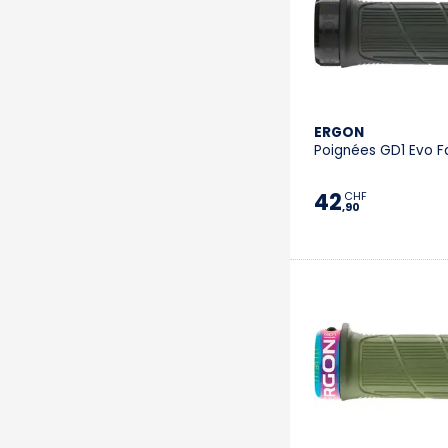
ERGON
Poignées GD1 Evo F
42
CHF
,90