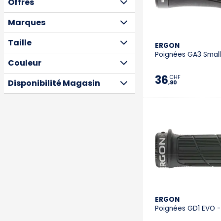
Offres
Marques
Taille
ERGON
Poignées GA3 Small
Couleur
36
CHF
Disponibilité Magasin
,90
ERGON
Poignées GD1 EVO -