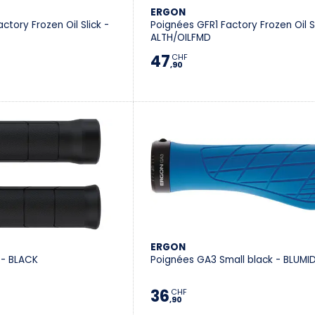
ERGON
ctory Frozen Oil Slick -
Poignées GFR1 Factory Frozen Oil Sl
ALTH/OILFMD
47
CHF
,90
ERGON
 - BLACK
Poignées GA3 Small black - BLUM
36
CHF
,90