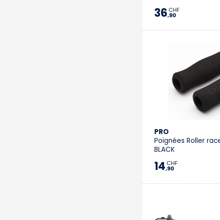
36
CHF
,90
PRO
Poignées Roller ra
BLACK
14
CHF
,90