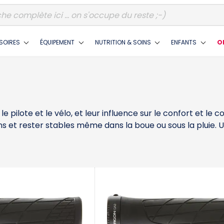
SOIRES
ÉQUIPEMENT
NUTRITION & SOINS
ENFANTS
O
 pilote et le vélo, et leur influence sur le confort et le c
 et rester stables même dans la boue ou sous la pluie. Un
ips à lock assurent un maintien parfait sans rotation, alo
s ou d’engourdissements se règlent simplement par un cha
nomiques et son soutien de la paume, Lizard Skins pour s
précié pour ses mousses confortables. Bike Attitude compl
 précis quand le terrain se dégrade.