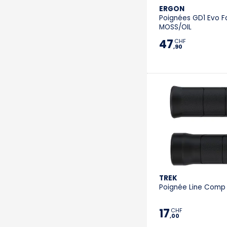
ERGON
Poignées GD1 Evo Fa
MOSS/OIL
47
CHF
,90
TREK
Poignée Line Comp
17
CHF
,00