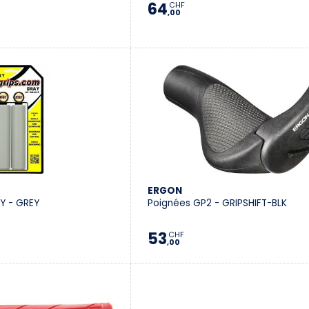
64
CHF
,00
ERGON
Y - GREY
Poignées GP2 - GRIPSHIFT-BLK
53
CHF
,00