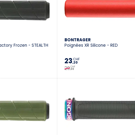
BONTRAGER
actory Frozen - STEALTH
Poignées XR Silicone - RED
23
CHF
,20
29
CHF
,00