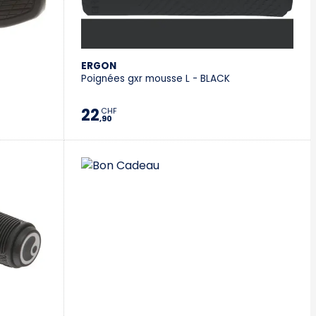
Villeneuve
Yverdon
ERGON
Poignées gxr mousse L - BLACK
Stromer Concept Store
22
CHF
,90