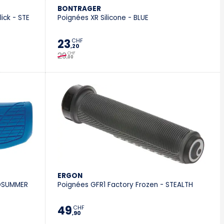
BONTRAGER
ick - STE
Poignées XR Silicone - BLUE
23
CHF
,20
29
CHF
,00
ERGON
IDSUMMER
Poignées GFR1 Factory Frozen - STEALTH
49
CHF
,90