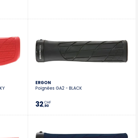
ERGON
SKY
Poignées GA2 - BLACK
32
CHF
,90