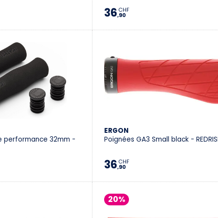
36
CHF
,90
ERGON
ce performance 32mm -
Poignées GA3 Small black - REDRI
36
CHF
,90
20%