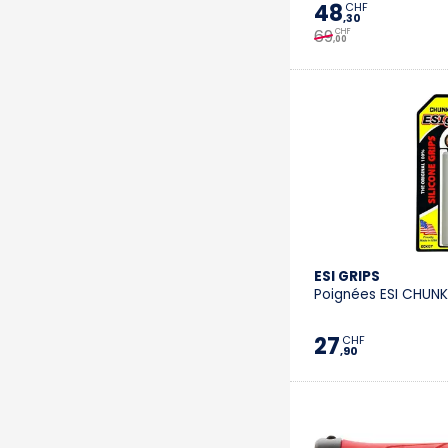
48
CHF
,30
69
CHF
,00
ESI GRIPS
Poignées ESI CHUNK
27
CHF
,90