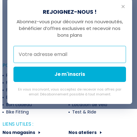
✕
REJOIGNEZ-NOUS !
Abonnez-vous pour découvrir nos nouveautés,
bénéficier d’offres exclusives et recevoir nos
UNE QUESTION ?
bons plans
Thomas est là pour vous !
+41 22 307 02 00
POUR ALLER PLUS LOIN :
Je m'inscris
Programme fidélité
Entreprises
Financement
Services
Flexibilité de paiement
En vous inscrivant, vous acceptez de recevoir nos offres par
Subventions
email. Désabonnement possible à tout moment.
Extension de garantie
Politique de retour
Bon cadeau
Location de vélo
Bike Fitting
Test & Ride
LIENS UTILES :
Nos magasins
Nos ateliers