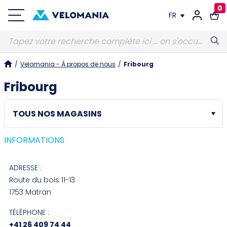
0
FR
FR
/
Velomania - À propos de nous
/
Fribourg
DE
Fribourg
INFORMATIONS
ADRESSE :
Route du bois 11-13
1753 Matran
TÉLÉPHONE :
+41 26 409 74 44