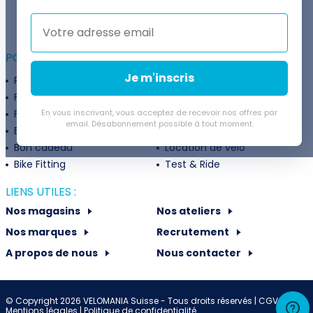
Thomas est là pour vous !
+41 22 307 02 00
POUR ALLER PLUS LOIN :
Je m'inscris
Programme fidélité
Entreprises
Financement
Services
Flexibilité de paiement
En vous inscrivant, vous acceptez de recevoir nos offres par
Subventions
email. Désabonnement possible à tout moment.
Extension de garantie
Politique de retour
Bon cadeau
Location de vélo
Bike Fitting
Test & Ride
LIENS UTILES :
Nos magasins
Nos ateliers
Nos marques
Recrutement
A propos de nous
Nous contacter
© Copyright 2026 VELOMANIA Suisse - Tous droits réservés |
CGV -
Mentions légales
|
Politique de confidentialité