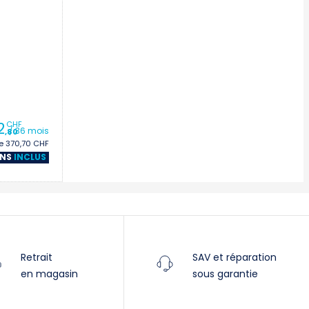
Villeneuve
Yverdon
Stromer Concept Store
2
CHF
/ 36 mois
,80
e 370,70 CHF
ENS
INCLUS
Retrait
SAV et réparation
en magasin
sous garantie