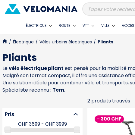
ÉLECTRIQUE
ROUTE
VTT
VILLE
ACCES
/
Électrique
/
Vélos urbains électriques
/
Pliants
Pliants
Le
vélo électrique pliant
est pensé pour la mobilité mo
Malgré son format compact, il offre une assistance effic
Une solution idéale pour combiner vélo et transports, s
Spécialiste reconnu :
Tern
.
2 produits trouvés
Prix
- 300 CHF