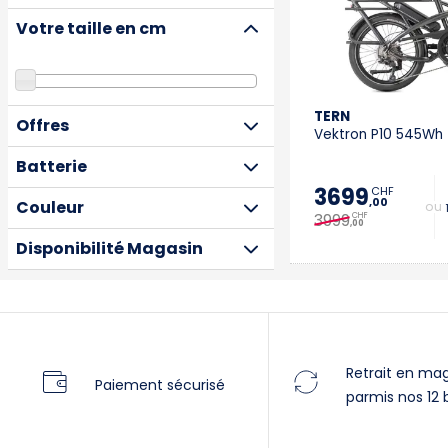
Votre taille en cm
TERN
Offres
Vektron P10 545Wh 
Batterie
3699
CHF
,00
Couleur
+ 
3999
CHF
,00
Disponibilité Magasin
Retrait en ma
Paiement sécurisé
parmis nos 12 