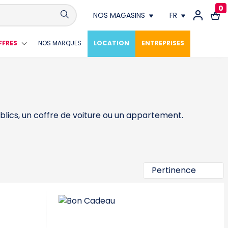
0
NOS MAGASINS
FR
Conthey
FR
FFRES
NOS MARQUES
LOCATION
ENTREPRISES
Crissier
DE
Fribourg
blics, un coffre de voiture ou un appartement.
Genève
Lausanne
Meyrin
Neuchâtel
Vevey