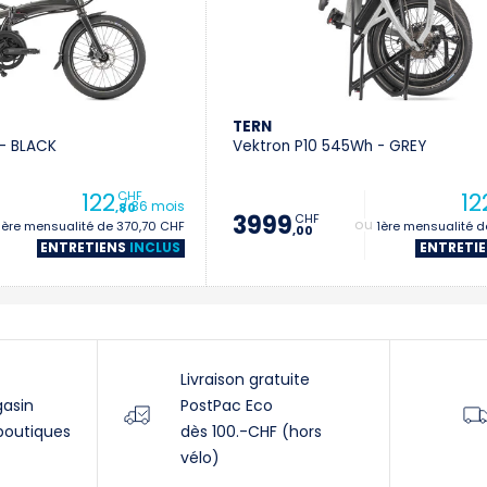
TERN
- BLACK
Vektron P10 545Wh - GREY
122
12
CHF
/ 36 mois
,80
3999
CHF
1ère mensualité de 370,70 CHF
+ 1ère mensualité d
,00
ENTRETIENS
INCLUS
ENTRETI
Livraison gratuite
gasin
PostPac Eco
boutiques
dès 100.-CHF (hors
vélo)