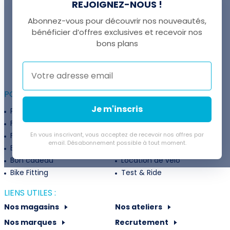
REJOIGNEZ-NOUS !
Abonnez-vous pour découvrir nos nouveautés,
bénéficier d’offres exclusives et recevoir nos
UNE QUESTION ?
bons plans
Thomas est là pour vous !
+41 22 307 02 00
POUR ALLER PLUS LOIN :
Je m'inscris
Programme fidélité
Entreprises
Financement
Services
Flexibilité de paiement
En vous inscrivant, vous acceptez de recevoir nos offres par
Subventions
email. Désabonnement possible à tout moment.
Extension de garantie
Politique de retour
Bon cadeau
Location de vélo
Bike Fitting
Test & Ride
LIENS UTILES :
Nos magasins
Nos ateliers
Nos marques
Recrutement