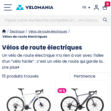
0
FR
FR
/
Électrique
/
Vélos de route électriques
/
DE
Vélos de route électriques
Vélos de route électriques
Un vélo de route électrique n’a rien à voir avec l’idée
d’un “vélo facile” : c’est un vélo de route qui garde la
sensation de pédaler, mais qui t’enlève le mur quand le
Lire plus
▾
vent se lève, quand la montée est trop longue, ou
15 produits trouvés
quand tu veux rouler avec un groupe un peu plus fort.
L’intérêt est surtout là : garder ton rythme, rester dans
10%
la sortie, et rentrer avec l’envie de recommencer.
Beaucoup de modèles jouent sur une assistance plus
discrète et une batterie plus compacte, souvent
autour de 400 Wh, parce que sur route on cherche