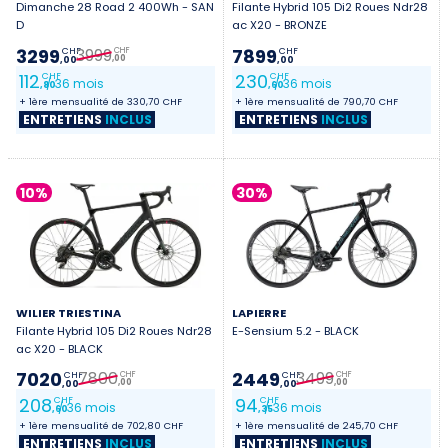
Dimanche 28 Road 2 400Wh - SAN
Filante Hybrid 105 Di2 Roues Ndr28
D
ac X20 - BRONZE
3999
3299
7899
CHF
CHF
CHF
,00
,00
,00
112
230
CHF
CHF
/ 36 mois
/ 36 mois
,80
,60
+ 1ère mensualité de 330,70 CHF
+ 1ère mensualité de 790,70 CHF
ENTRETIENS
INCLUS
ENTRETIENS
INCLUS
10%
30%
WILIER TRIESTINA
LAPIERRE
Filante Hybrid 105 Di2 Roues Ndr28
E-Sensium 5.2 - BLACK
ac X20 - BLACK
7800
3499
7020
2449
CHF
CHF
CHF
CHF
,00
,00
,00
,00
208
94
CHF
CHF
/ 36 mois
/ 36 mois
,60
,35
+ 1ère mensualité de 702,80 CHF
+ 1ère mensualité de 245,70 CHF
ENTRETIENS
INCLUS
ENTRETIENS
INCLUS