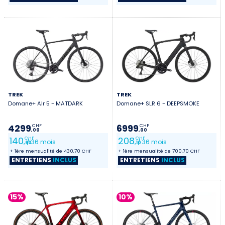
TREK
TREK
Domane+ Alr 5 - MATDARK
Domane+ SLR 6 - DEEPSMOKE
4299
6999
CHF
CHF
,00
,00
140
208
CHF
CHF
/ 36 mois
/ 36 mois
,60
,10
+ 1ère mensualité de 430,70 CHF
+ 1ère mensualité de 700,70 CHF
ENTRETIENS
INCLUS
ENTRETIENS
INCLUS
15%
10%