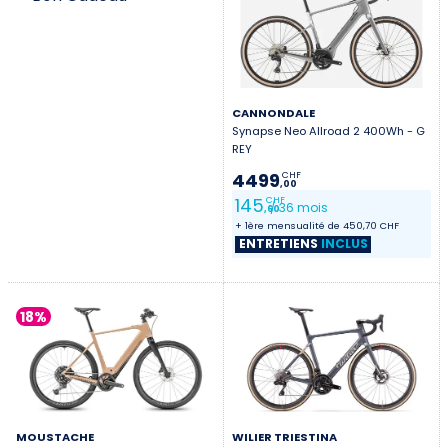
CANNONDALE
Synapse Neo Allroad 2 400Wh - G
REY
4499
CHF
,00
145
CHF
/ 36 mois
,60
+ 1ère mensualité de 450,70 CHF
ENTRETIENS
INCLUS
18%
MOUSTACHE
WILIER TRIESTINA