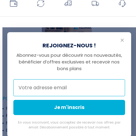
✕
REJOIGNEZ-NOUS !
Abonnez-vous pour découvrir nos nouveautés,
bénéficier d’offres exclusives et recevoir nos
UNE QUESTION ?
bons plans
Thomas est là pour vous !
+41 22 307 02 00
POUR ALLER PLUS LOIN :
Je m'inscris
Programme fidélité
Entreprises
Financement
Services
Flexibilité de paiement
En vous inscrivant, vous acceptez de recevoir nos offres par
Subventions
email. Désabonnement possible à tout moment.
Extension de garantie
Politique de retour