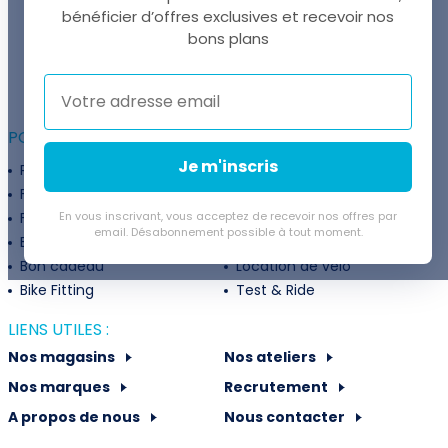
bénéficier d’offres exclusives et recevoir nos
UNE QUESTION ?
bons plans
Thomas est là pour vous !
+41 22 307 02 00
POUR ALLER PLUS LOIN :
Je m'inscris
Programme fidélité
Entreprises
Financement
Services
Flexibilité de paiement
En vous inscrivant, vous acceptez de recevoir nos offres par
Subventions
email. Désabonnement possible à tout moment.
Extension de garantie
Politique de retour
Bon cadeau
Location de vélo
Bike Fitting
Test & Ride
LIENS UTILES :
Nos magasins
Nos ateliers
Nos marques
Recrutement
A propos de nous
Nous contacter