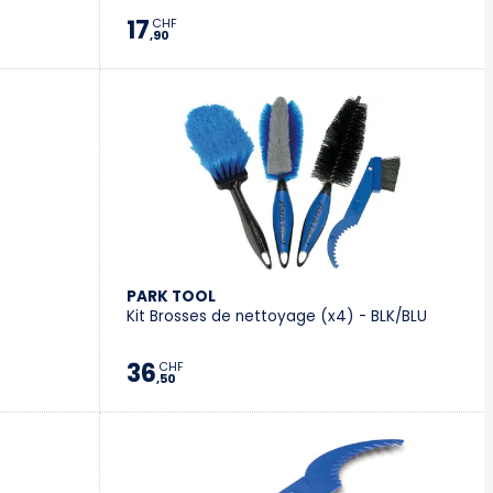
17
CHF
,90
PARK TOOL
Kit Brosses de nettoyage (x4) - BLK/BLU
36
CHF
,50