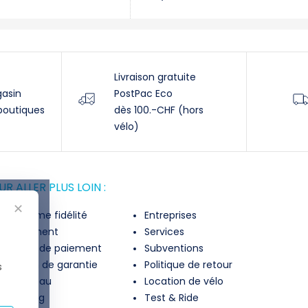
Livraison gratuite
gasin
PostPac Eco
boutiques
dès 100.-CHF (hors
vélo)
R ALLER PLUS LOIN :
✕
rogramme fidélité
Entreprises
inancement
Services
lexibilité de paiement
Subventions
xtension de garantie
Politique de retour
s
on cadeau
Location de vélo
ike Fitting
Test & Ride