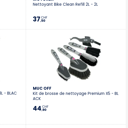
Nettoyant Bike Clean Refill 2L - 2L
37
CHF
,50
MUC OFF
3L - BLAC
Kit de brosse de nettoyage Premium X5 - BL
ACK
44
CHF
,90