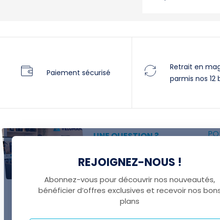
Retrait en ma
Paiement sécurisé
parmis nos 12 
POU
UNE QUESTION ?
P
Thomas est là pour vous !
REJOIGNEZ-NOUS !
F
+41 22 307 02 00
F
Abonnez-vous pour découvrir nos nouveautés,
E
bénéficier d’offres exclusives et recevoir nos bon
plans
B
B