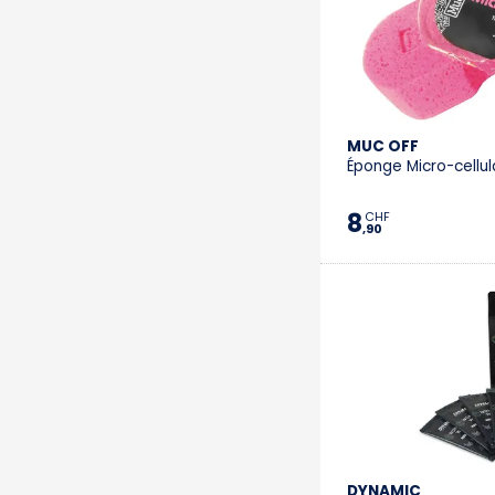
MUC OFF
Éponge Micro-cellul
8
CHF
,90
DYNAMIC