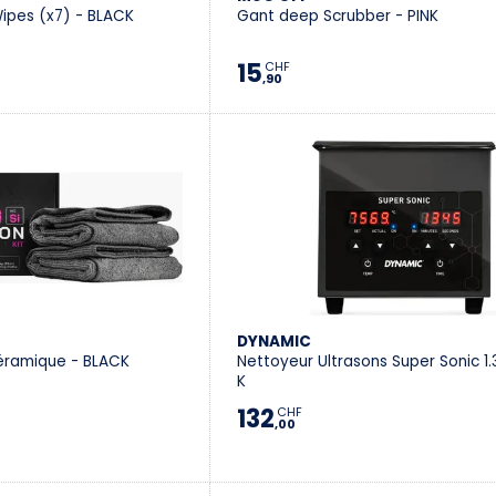
ipes (x7) - BLACK
Gant deep Scrubber - PINK
15
CHF
,90
DYNAMIC
Céramique - BLACK
Nettoyeur Ultrasons Super Sonic 1.
K
132
CHF
,00