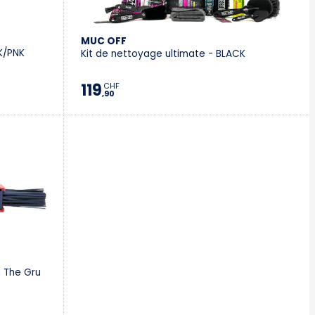
MUC OFF
LK/PNK
Kit de nettoyage ultimate - BLACK
119
CHF
,90
 The Gru