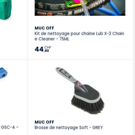
Villeneuve
Yverdon
MUC OFF
Kit de nettoyage pour chaine Lub X-3 Chain
Stromer Concept Store
e Cleaner - 75ML
44
CHF
,90
MUC OFF
n GSC-4 -
Brosse de nettoyage Soft - GREY