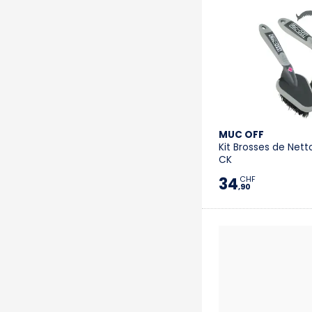
MUC OFF
Kit Brosses de Nett
CK
34
CHF
,90