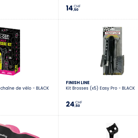
14
CHF
,50
FINISH LINE
r chaîne de vélo - BLACK
Kit Brosses (x5) Easy Pro - BLACK
24
CHF
,50