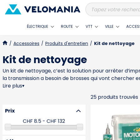
ÉLECTRIQUE
ROUTE
VTT
VILLE
ACCES
/
Accessoires
/
Produits d'entretien
/
Kit de nettoyage
Kit de nettoyage
Un kit de nettoyage, c’est la solution pour arrêter d’i
la transmission a besoin de brosses qui vont chercher e
les roues accumulent une crasse spécifique selon la météo.
Lire plus
▾
évite de mélanger ce qui touche la chaîne avec ce qui t
25 produits trouvés
partout, contaminer les disques avec des résidus de grai
propose des kits complets orientés usage régulier, Park 
Prix
l’approche avec des solutions cohérentes pour l’entretien
propre là où ça compte vraiment.