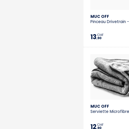
MUC OFF
Pinceau Drivetrain 
13
CHF
,90
MUC OFF
Serviette Microfibr
12
CHF
,90