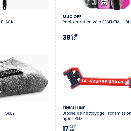
MUC OFF
- BLACK
Pack entretien vélo ESSENTIAL - B
39
CHF
,90
FINISH LINE
e - GREY
Brosse de nettoyage Transmission
nge - RED
17
CHF
,50