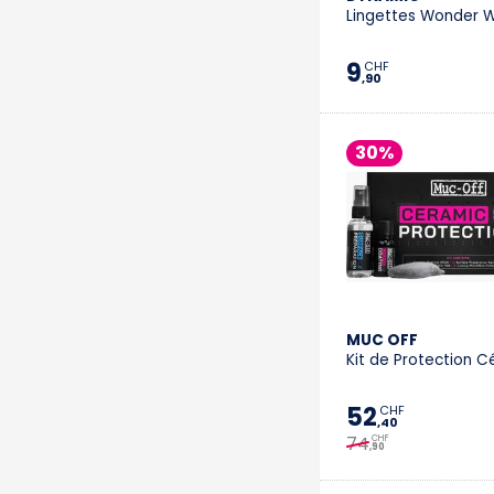
Lingettes Wonder W
9
CHF
,90
30%
MUC OFF
Kit de Protection 
52
CHF
,40
74
CHF
,90