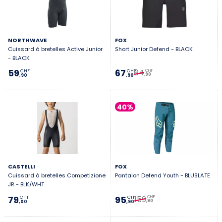
NORTHWAVE
FOX
Cuissard à bretelles Active Junior
Short Junior Defend - BLACK
- BLACK
84
59
67
CHF
CHF
CHF
,90
,90
,90
40%
CASTELLI
FOX
Cuissard à bretelles Competizione
Pantalon Defend Youth - BLUSLATE
JR - BLK/WHT
159
79
95
CHF
CHF
CHF
,90
,00
,90