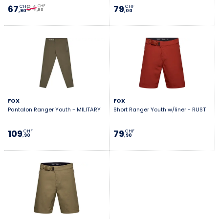
84
67
79
CHF
CHF
CHF
,90
,90
,00
FOX
FOX
Pantalon Ranger Youth - MILITARY
Short Ranger Youth w/liner - RUST
109
79
CHF
CHF
,90
,90