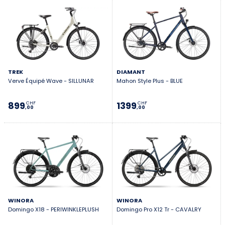
TREK
DIAMANT
Verve Équipé Wave - SILLUNAR
Mahon Style Plus - BLUE
899
1399
CHF
CHF
,00
,00
WINORA
WINORA
Domingo X18 - PERIWINKLEPLUSH
Domingo Pro X12 Tr - CAVALRY