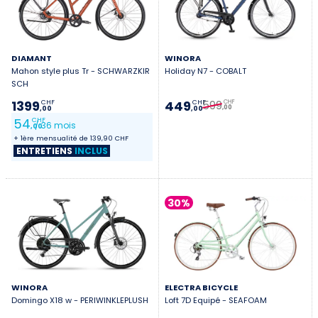
DIAMANT
WINORA
Mahon style plus Tr - SCHWARZKIR
Holiday N7 - COBALT
SCH
599
1399
449
CHF
CHF
CHF
,00
,00
,00
54
CHF
/ 36 mois
,00
+ 1ère mensualité de 139,90 CHF
ENTRETIENS
INCLUS
30%
WINORA
ELECTRA BICYCLE
Domingo X18 w - PERIWINKLEPLUSH
Loft 7D Equipé - SEAFOAM