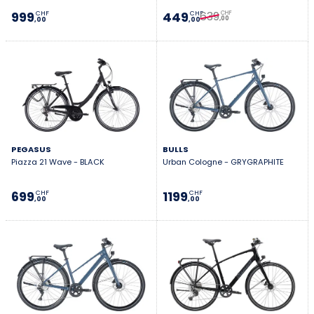
639
999
449
CHF
CHF
CHF
,00
,00
,00
PEGASUS
BULLS
Piazza 21 Wave - BLACK
Urban Cologne - GRYGRAPHITE
699
1199
CHF
CHF
,00
,00