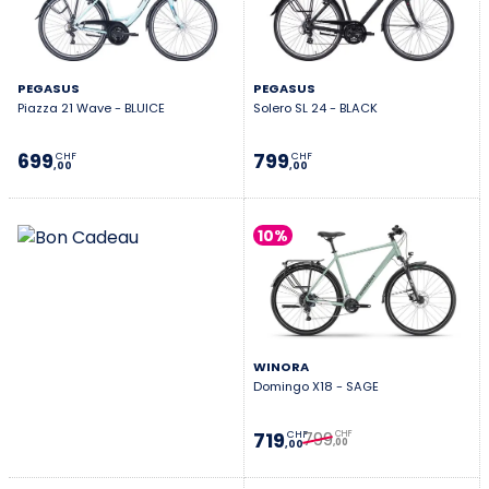
d’utiliser tous les jours, sans contrainte ni
appréhension.
PEGASUS
PEGASUS
Piazza 21 Wave - BLUICE
Solero SL 24 - BLACK
699
799
CHF
CHF
,00
,00
10%
WINORA
Domingo X18 - SAGE
799
719
CHF
CHF
,00
,00