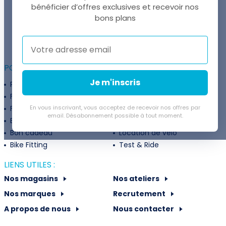
bénéficier d’offres exclusives et recevoir nos
UNE QUESTION ?
bons plans
Thomas est là pour vous !
+41 22 307 02 00
POUR ALLER PLUS LOIN :
Je m'inscris
Programme fidélité
Entreprises
Financement
Services
Flexibilité de paiement
En vous inscrivant, vous acceptez de recevoir nos offres par
Subventions
email. Désabonnement possible à tout moment.
Extension de garantie
Politique de retour
Bon cadeau
Location de vélo
Bike Fitting
Test & Ride
LIENS UTILES :
Nos magasins
Nos ateliers
Nos marques
Recrutement
A propos de nous
Nous contacter