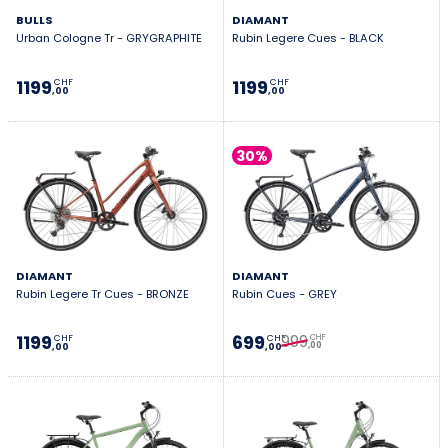
BULLS
DIAMANT
Urban Cologne Tr - GRYGRAPHITE
Rubin Legere Cues - BLACK
1199
1199
CHF
CHF
,00
,00
30%
DIAMANT
DIAMANT
Rubin Legere Tr Cues - BRONZE
Rubin Cues - GREY
999
1199
699
CHF
CHF
CHF
,00
,00
,00