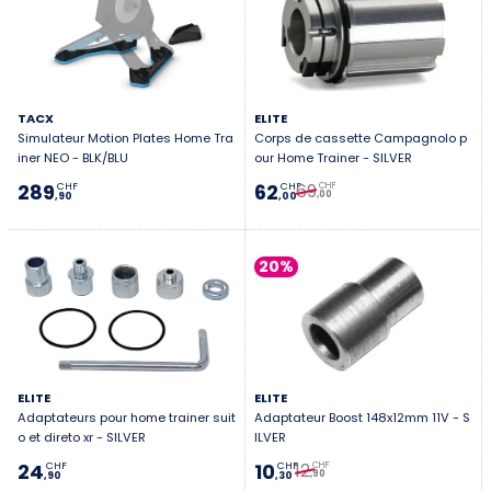
TACX
ELITE
Simulateur Motion Plates Home Tra
Corps de cassette Campagnolo p
iner NEO - BLK/BLU
our Home Trainer - SILVER
69
289
62
CHF
CHF
CHF
,00
,90
,00
20%
ELITE
ELITE
Adaptateurs pour home trainer suit
Adaptateur Boost 148x12mm 11V - S
o et direto xr - SILVER
ILVER
12
24
10
CHF
CHF
CHF
,90
,90
,30