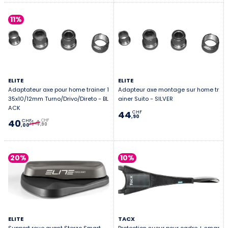
11%
ELITE
ELITE
Adaptateur axe pour home trainer 1
Adapteur axe montage sur home tr
35x10/12mm Turno/Drivo/Direto - BL
ainer Suito - SILVER
ACK
44
CHF
,90
44
40
CHF
CHF
,90
,00
20%
10%
ELITE
TACX