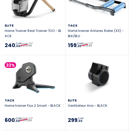
ELITE
TACX
Home Trainer Real Trainer TUO - BL
Home trainer Antares Roller (X3) -
ACK
BLK/BLU
299
199
240
159
CHF
CHF
CHF
CHF
,00
,00
,00
,20
33%
TACX
ELITE
Home trainer Flux 2 Smart - BLACK
Ventilateur Aria - BLACK
899
600
299
CHF
CHF
CHF
,00
,00
,00