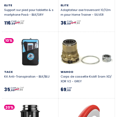
ELITE
ELITE
Support sur pied pour tablette & s
Adaptateur axe traversant 10/12m
martphone Posà - BLK/GRY
m pour Home Trainer - SILVER
119
44
116
36
CHF
CHF
CHF
CHF
,00
,90
,00
,00
10%
TACX
WAHOO
Kit Anti-Transpiration - BLK/BLU
Corps de cassette KickR Sram XD/
XDR V2 - GREY
38
35
69
CHF
CHF
CHF
,90
,00
,00
20%