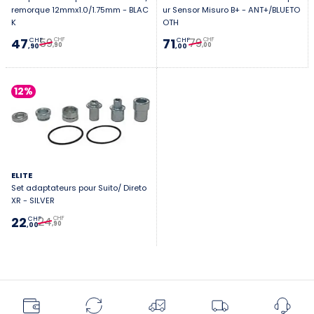
remorque 12mmx1.0/1.75mm - BLAC
ur Sensor Misuro B+ - ANT+/BLUETO
K
OTH
59
79
47
71
CHF
CHF
CHF
CHF
,90
,00
,90
,00
12%
ELITE
Set adaptateurs pour Suito/ Direto
XR - SILVER
24
22
CHF
CHF
,90
,00