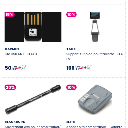
15%
10%
GARMIN
TACX
Clé USB ANT - BLACK
Support sur pied pour tablette - BLA
CK
59
184
50
166
CHF
CHF
CHF
CHF
,00
,90
,00
,40
20%
10%
BLACKBURN
ELITE
Adaptateur Axe pour home trainer/
Accessoire home trainer - Compte