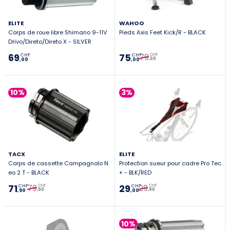
ELITE
WAHOO
Corps de roue libre Shimano 9-11V
Pieds Axis Feet Kick/R - BLACK
Drivo/Direto/Direto X - SILVER
79
69
75
CHF
CHF
CHF
,00
,00
,00
10%
3%
TACX
ELITE
Corps de cassette Campagnolo N
Protection sueur pour cadre Pro Tec
eo 2 T - BLACK
+ - BLK/RED
79
29
71
29
CHF
CHF
CHF
CHF
,90
,90
,90
,00
10%