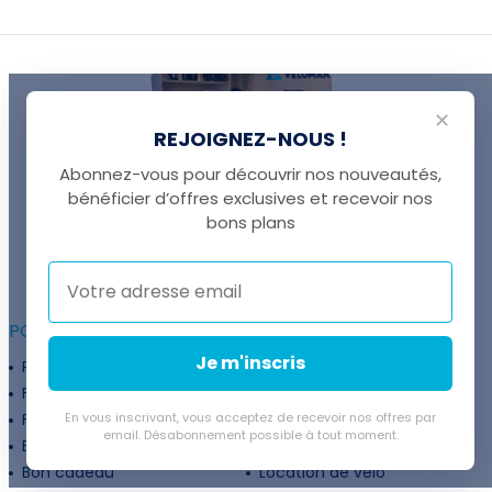
✕
REJOIGNEZ-NOUS !
Abonnez-vous pour découvrir nos nouveautés,
bénéficier d’offres exclusives et recevoir nos
UNE QUESTION ?
bons plans
Thomas est là pour vous !
+41 22 307 02 00
POUR ALLER PLUS LOIN :
Je m'inscris
Programme fidélité
Entreprises
Financement
Services
Flexibilité de paiement
En vous inscrivant, vous acceptez de recevoir nos offres par
Subventions
email. Désabonnement possible à tout moment.
Extension de garantie
Politique de retour
Bon cadeau
Location de vélo