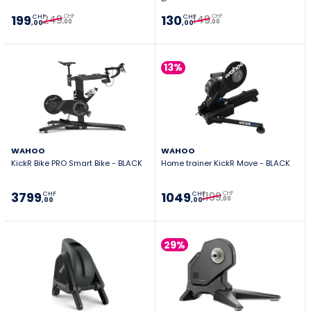
249
149
199
130
CHF
CHF
CHF
CHF
,00
,00
,00
,00
13%
WAHOO
WAHOO
KickR Bike PRO Smart Bike - BLACK
Home trainer KickR Move - BLACK
1199
3799
1049
CHF
CHF
CHF
,00
,00
,00
29%