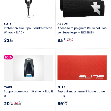
ELITE
ASSOS
Protection sueur pour cadre Protec
Accessoire poignets RS Sweat Bloc
Wings - BLACK
ker Superleger - BLKSERIES
13
32
9
CHF
CHF
CHF
,00
,90
,10
10%
TACX
ELITE
Support roue avant Skyliner - BLK/BL
Tapis d'entrainement home trainer
U
- RED
22
20
99
CHF
CHF
CHF
,90
,60
,00