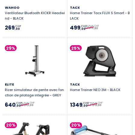
WAHOO
TACX
Ventilateur Bluetooth KICKR Headwi
Home Trainer Tacx FLUX S Smart - B
nd - BLACK
LACK
699
269
499
CHF
CHF
CHF
,90
,00
,00
29%
25%
ELITE
TACX
Rizer simulateur de pente avec fon
Home Trainer NEO 3M - BLACK
ction de pilotage integrée - GREY
898
1799
640
1349
CHF
CHF
CHF
CHF
,00
,90
,00
,00
20%
20%