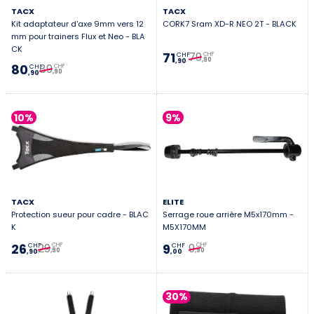
TACX
TACX
Kit adaptateur d'axe 9mm vers 12
CORK7 Sram XD-R NEO 2T - BLACK
mm pour trainers Flux et Neo - BLA
CK
79
71
CHF
CHF
,90
,90
89
80
CHF
CHF
,90
,90
10%
9%
TACX
ELITE
Protection sueur pour cadre - BLAC
Serrage roue arrière M5x170mm -
K
M5X170MM
29
9
26
9
CHF
CHF
CHF
CHF
,90
,90
,90
,00
30%