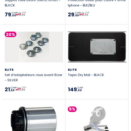
Support roue avant Sterzo Smart -
Protection sueur pour cadre + smar
BLACK
tphone - BLK/BLU
99
32
79
29
CHF
CHF
CHF
CHF
,00
,90
,00
,60
20%
ELITE
ELITE
Set d'adaptateurs roue avant Rizer
Tapis Dry Mat - BLACK
- SILVER
26
21
149
CHF
CHF
CHF
,90
,50
,00
5%