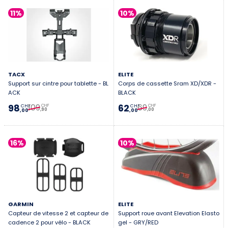
11%
10%
TACX
ELITE
Support sur cintre pour tablette - BL
Corps de cassette Sram XD/XDR -
ACK
BLACK
109
69
98
62
CHF
CHF
CHF
CHF
,90
,00
,00
,00
16%
10%
GARMIN
ELITE
Capteur de vitesse 2 et capteur de
Support roue avant Elevation Elasto
cadence 2 pour vélo - BLACK
gel - GRY/RED