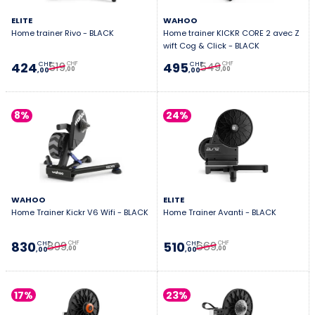
ELITE
WAHOO
Home trainer Rivo - BLACK
Home trainer KICKR CORE 2 avec Z
wift Cog & Click - BLACK
519
549
424
495
CHF
CHF
CHF
CHF
,00
,00
,00
,00
8%
24%
WAHOO
ELITE
Home Trainer Kickr V6 Wifi - BLACK
Home Trainer Avanti - BLACK
899
669
830
510
CHF
CHF
CHF
CHF
,00
,00
,00
,00
17%
23%