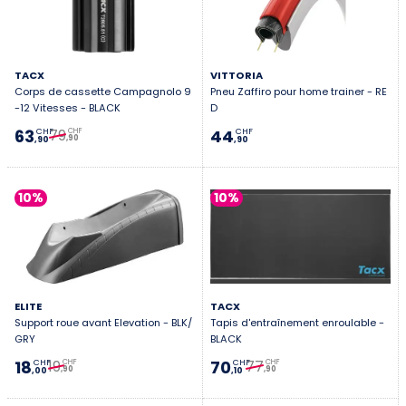
TACX
VITTORIA
Corps de cassette Campagnolo 9
Pneu Zaffiro pour home trainer - RE
-12 Vitesses - BLACK
D
79
63
44
CHF
CHF
CHF
,90
,90
,90
10%
10%
ELITE
TACX
Support roue avant Elevation - BLK/
Tapis d'entraînement enroulable -
GRY
BLACK
19
77
18
70
CHF
CHF
CHF
CHF
,90
,90
,00
,10