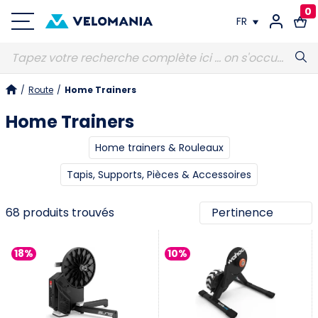
0
FR
FR
/
Route
/
Home Trainers
DE
Home Trainers
Home trainers & Rouleaux
Tapis, Supports, Pièces & Accessoires
68 produits trouvés
18%
10%