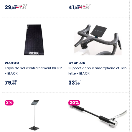
47
45
29
41
CHF
CHF
CHF
CHF
,90
,90
,00
,00
WAHOO
CYCPLUS
Tapis de sol d’entraînement KICKR
Support Z7 pour Smartphone et Tab
- BLACK
lette - BLACK
79
33
CHF
CHF
,00
,00
3%
20%