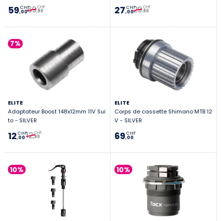
69
29
59
27
CHF
CHF
CHF
CHF
,90
,90
,00
,00
7%
ELITE
ELITE
Adaptateur Boost 148x12mm 11V Sui
Corps de cassette Shimano MTB 12
to - SILVER
V - SILVER
12
12
69
CHF
CHF
CHF
,90
,00
,00
10%
10%