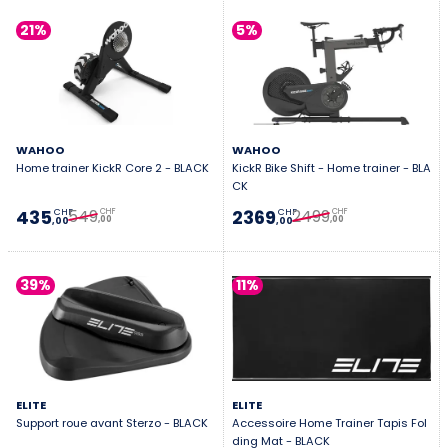
21%
5%
WAHOO
WAHOO
Home trainer KickR Core 2 - BLACK
KickR Bike Shift - Home trainer - BLA
CK
549
2499
435
2369
CHF
CHF
CHF
CHF
,00
,00
,00
,00
39%
11%
ELITE
ELITE
Support roue avant Sterzo - BLACK
Accessoire Home Trainer Tapis Fol
ding Mat - BLACK