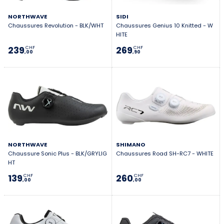
NORTHWAVE
SIDI
Chaussures Revolution - BLK/WHT
Chaussures Genius 10 Knitted - W
HITE
239
269
CHF
CHF
,00
,90
NORTHWAVE
SHIMANO
Chaussure Sonic Plus - BLK/GRYLIG
Chaussures Road SH-RC7 - WHITE
HT
139
260
CHF
CHF
,00
,00