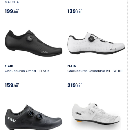
MATCHA
199
139
CHF
CHF
,00
,00
FIZIK
FIZIK
Chaussures Omna - BLACK
Chaussures Overcurve R4 - WHITE
159
219
CHF
CHF
,90
,90