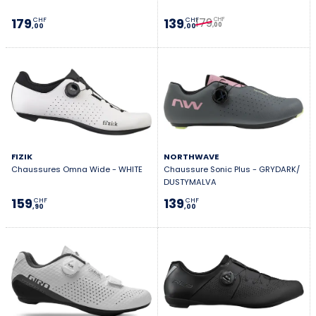
179
179
139
CHF
CHF
CHF
,00
,00
,00
FIZIK
NORTHWAVE
Chaussures Omna Wide - WHITE
Chaussure Sonic Plus - GRYDARK/
DUSTYMALVA
159
139
CHF
CHF
,90
,00