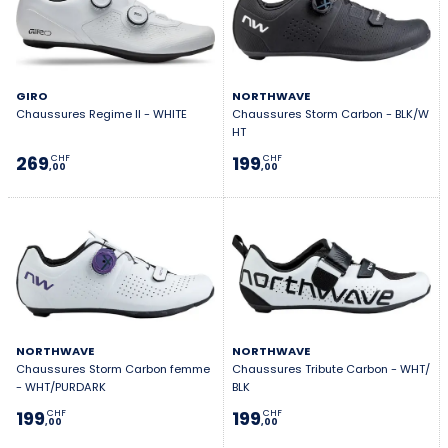
GIRO
NORTHWAVE
Chaussures Regime II - WHITE
Chaussures Storm Carbon - BLK/W
HT
269
199
CHF
CHF
,00
,00
NORTHWAVE
NORTHWAVE
Chaussures Storm Carbon femme
Chaussures Tribute Carbon - WHT/
- WHT/PURDARK
BLK
199
199
CHF
CHF
,00
,00