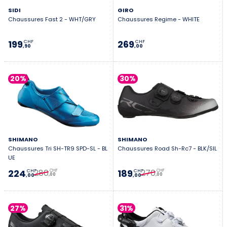
SIDI
GIRO
Chaussures Fast 2 - WHT/GRY
Chaussures Regime - WHITE
199
269
CHF
CHF
,90
,00
20%
30%
SHIMANO
SHIMANO
Chaussures Tri SH-TR9 SPD-SL - BL
Chaussures Road Sh-Rc7 - BLK/SIL
UE
280
270
224
189
CHF
CHF
CHF
CHF
,00
,00
,00
,00
27%
31%