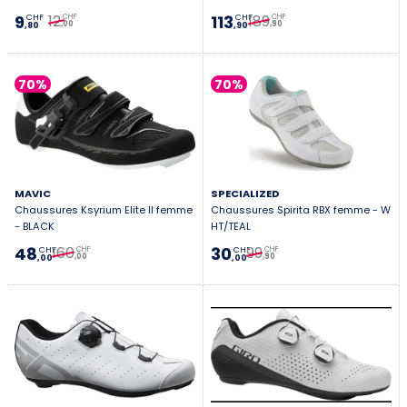
12
189
9
113
CHF
CHF
CHF
CHF
,00
,90
,80
,90
70%
70%
MAVIC
SPECIALIZED
Chaussures Ksyrium Elite II femme
Chaussures Spirita RBX femme - W
- BLACK
HT/TEAL
160
99
48
30
CHF
CHF
CHF
CHF
,00
,90
,00
,00