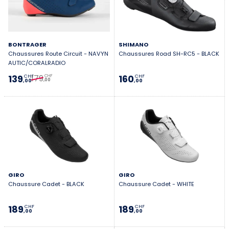
BONTRAGER
SHIMANO
Chaussures Route Circuit - NAVYN
Chaussures Road SH-RC5 - BLACK
AUTIC/CORALRADIO
179
139
160
CHF
CHF
CHF
,00
,00
,00
GIRO
GIRO
Chaussure Cadet - BLACK
Chaussure Cadet - WHITE
189
189
CHF
CHF
,00
,00