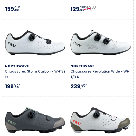
219
159
129
CHF
CHF
CHF
,00
,90
,00
NORTHWAVE
NORTHWAVE
Chaussures Storm Carbon - WHT/B
Chaussures Revolution Wide - WH
LK
T/BLK
199
239
CHF
CHF
,00
,00