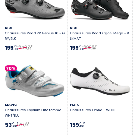
SIDI
SIDI
Chaussures Road RR Genius 10 - G
Chaussures Road Ergo 5 Mega - B
RY/BLK
LKMAT
249
299
199
199
CHF
CHF
CHF
CHF
,90
,90
,90
,00
70%
MAVIC
FIZIK
Chaussures Ksyrium Elite femme -
Chaussures Omna - WHITE
WHT/BLU
175
53
159
CHF
CHF
CHF
,00
,00
,90