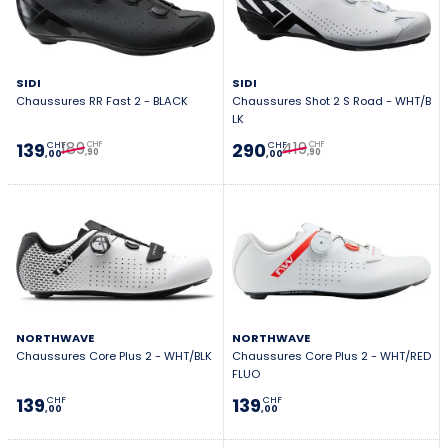
SIDI
SIDI
Chaussures RR Fast 2 - BLACK
Chaussures Shot 2 S Road - WHT/B
LK
189
419
139
290
CHF
CHF
CHF
CHF
,90
,90
,00
,00
NORTHWAVE
NORTHWAVE
Chaussures Core Plus 2 - WHT/BLK
Chaussures Core Plus 2 - WHT/RED
FLUO
139
139
CHF
CHF
,00
,00