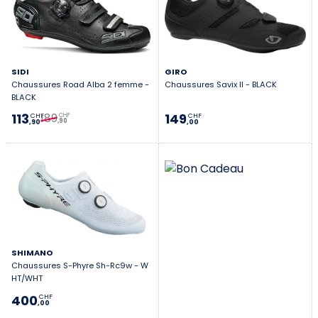
SIDI
GIRO
Chaussures Road Alba 2 femme -
Chaussures Savix II - BLACK
BLACK
189
113
149
CHF
CHF
CHF
,90
,90
,00
SHIMANO
Chaussures S-Phyre Sh-Rc9w - W
HT/WHT
400
CHF
,00