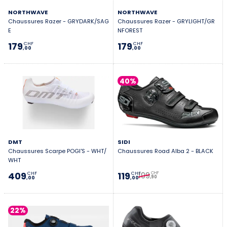
NORTHWAVE
NORTHWAVE
Chaussures Razer - GRYDARK/SAG
Chaussures Razer - GRYLIGHT/GR
E
NFOREST
179
179
CHF
CHF
,00
,00
40%
DMT
SIDI
Chaussures Scarpe POGI'S - WHT/
Chaussures Road Alba 2 - BLACK
WHT
199
409
119
CHF
CHF
CHF
,90
,00
,00
22%