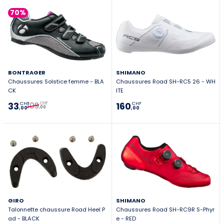
70%
BONTRAGER
SHIMANO
Chaussures Solstice femme - BLA
Chaussures Road SH-RC5 26 - WH
CK
ITE
109
33
160
CHF
CHF
CHF
,00
,00
,00
GIRO
SHIMANO
Talonnette chaussure Road Heel P
Chaussures Road SH-RC9R S-Phyr
ad - BLACK
e - RED