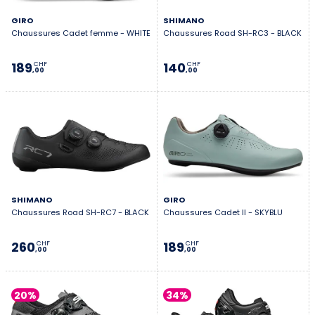
GIRO
SHIMANO
Chaussures Cadet femme - WHITE
Chaussures Road SH-RC3 - BLACK
189
140
CHF
CHF
,00
,00
SHIMANO
GIRO
Chaussures Road SH-RC7 - BLACK
Chaussures Cadet II - SKYBLU
260
189
CHF
CHF
,00
,00
20%
34%