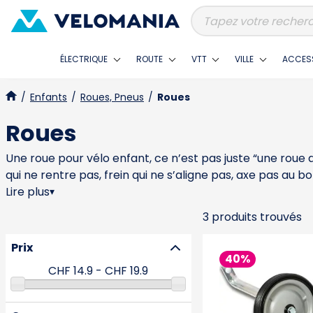
ÉLECTRIQUE
ROUTE
VTT
VILLE
ACCES
/
Enfants
/
Roues, Pneus
/
Roues
Roues
Une roue pour vélo enfant, ce n’est pas juste “une roue de
qui ne rentre pas, frein qui ne s’aligne pas, axe pas au 
la largeur. Un pneu enfant en 16, 20 ou 24 pouces n’a pas
Lire plus
▾
standard d’axe : écrou, serrage, entraxe, et parfois des m
3 produits trouvés
fixation du disque et position de l’étrier. L’erreur fréqu
solidité compte beaucoup parce que les enfants montent
Prix
reste droite et garde sa tension de rayons, sinon on fin
40%
d’éléments sont pensés pour ces usages, Shimano est une
acteurs plus “atelier” comme Fuchs-Movesa sur des pièc
Le bon choix, c’est une roue qui se monte sans bricolage