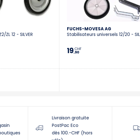
FUCHS-MOVESA AG
Z2/ZL 12 - SILVER
Stabilisateurs universels 12/20 - SI
19
CHF
,90
Livraison gratuite
gasin
PostPac Eco
boutiques
dès 100.-CHF (hors