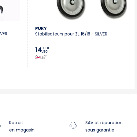
Villeneuve
Yverdon
PUKY
LVER
Stabilisateurs pour ZL 16/18 - SILVER
Stromer Concept Store
14
CHF
,90
24
CHF
,90
Retrait
SAV et réparation
en magasin
sous garantie