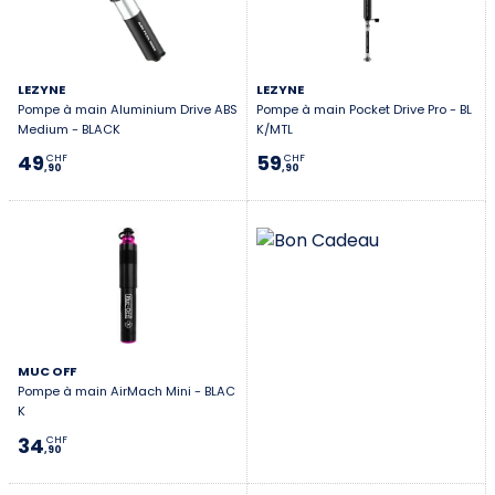
toi et qui te remet en pression sans stress, même sous
la pluie.
LEZYNE
LEZYNE
Pompe à main Aluminium Drive ABS
Pompe à main Pocket Drive Pro - BL
Medium - BLACK
K/MTL
49
59
CHF
CHF
,90
,90
MUC OFF
Pompe à main AirMach Mini - BLAC
K
34
CHF
,90