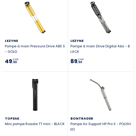
LEZYNE
LEZYNE
Pompe à main Pressure Drive ABS S
Pompe à main Drive Digital Abs - B
- GOLD
LACK
49
89
CHF
CHF
,90
,90
TOPEAK
BONTRAGER
Mini pompe Roadie TT mini - BLACK
Pompe Air Support HP Pro S - POLISH
ED