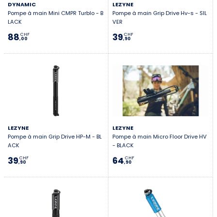
DYNAMIC
LEZYNE
Pompe à main Mini CMPR Turblo - B
Pompe à main Grip Drive Hv-s - SIL
LACK
VER
88
39
CHF
CHF
,00
,90
LEZYNE
LEZYNE
Pompe à main Grip Drive HP-M - BL
Pompe à main Micro Floor Drive HV
ACK
- BLACK
39
64
CHF
CHF
,90
,90