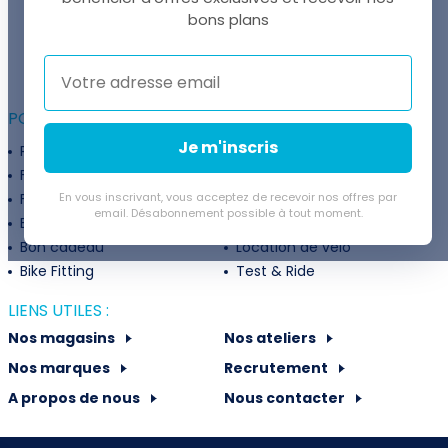
UNE QUESTION ?
bons plans
Thomas est là pour vous !
+41 22 307 02 00
POUR ALLER PLUS LOIN :
Je m'inscris
Programme fidélité
Entreprises
Financement
Services
Flexibilité de paiement
En vous inscrivant, vous acceptez de recevoir nos offres par
Subventions
email. Désabonnement possible à tout moment.
Extension de garantie
Politique de retour
Bon cadeau
Location de vélo
Bike Fitting
Test & Ride
LIENS UTILES :
Nos magasins
Nos ateliers
Nos marques
Recrutement
A propos de nous
Nous contacter