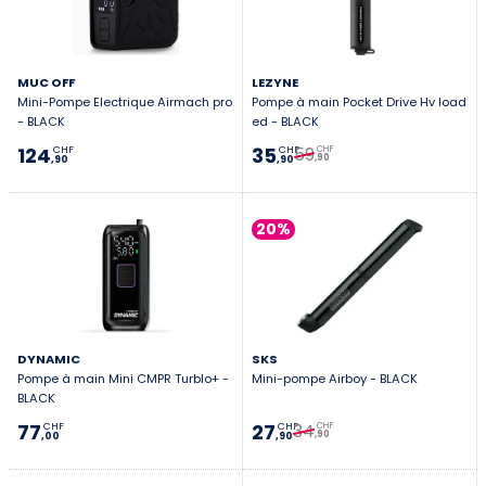
MUC OFF
LEZYNE
Mini-Pompe Electrique Airmach pro
Pompe à main Pocket Drive Hv load
- BLACK
ed - BLACK
59
124
35
CHF
CHF
CHF
,90
,90
,90
20%
DYNAMIC
SKS
Pompe à main Mini CMPR Turblo+ -
Mini-pompe Airboy - BLACK
BLACK
34
77
27
CHF
CHF
CHF
,90
,00
,90