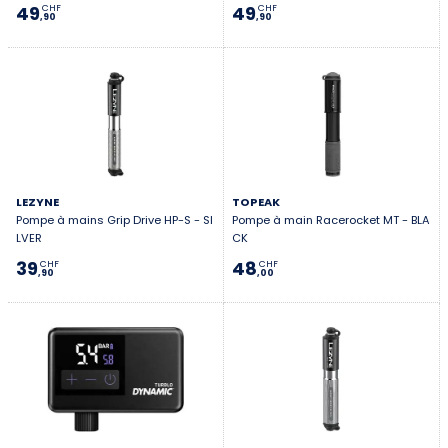
49
49
CHF
CHF
,90
,90
LEZYNE
TOPEAK
Pompe à mains Grip Drive HP-S - SI
Pompe à main Racerocket MT - BLA
LVER
CK
39
48
CHF
CHF
,90
,00