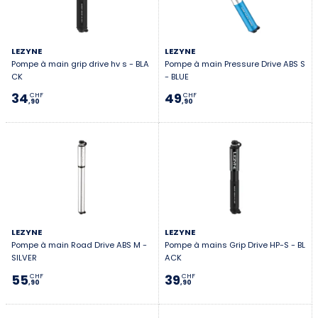
LEZYNE
LEZYNE
Pompe à main grip drive hv s - BLA
Pompe à main Pressure Drive ABS S
CK
- BLUE
34
49
CHF
CHF
,90
,90
LEZYNE
LEZYNE
Pompe à main Road Drive ABS M -
Pompe à mains Grip Drive HP-S - BL
SILVER
ACK
55
39
CHF
CHF
,90
,90