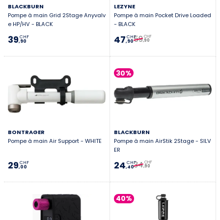
BLACKBURN
LEZYNE
Pompe à main Grid 2Stage Anyvalv
Pompe à main Pocket Drive Loaded
e HP/HV - BLACK
- BLACK
59
39
47
CHF
CHF
CHF
,90
,90
,90
30%
BONTRAGER
BLACKBURN
Pompe à main Air Support - WHITE
Pompe à main AirStik 2Stage - SILV
ER
34
29
24
CHF
CHF
CHF
,90
,00
,40
40%