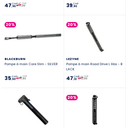
95
47
39
CHF
CHF
CHF
,90
,95
,90
20%
20%
BLACKBURN
LEZYNE
Pompe à main Core Slim - SILVER
Pompe à main Road Drive L Abs - B
LACK
44
58
35
47
CHF
CHF
CHF
CHF
,90
,90
,90
,10
20%